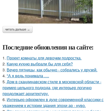
читать дальше →
Последние обновления на сайте:
1.
Проект комнаты для девочкм подростка.
2.
Какую кухню выбрали бы для себя?
3.
Вечер пятницы, как обычно - собрались у друзей.
4.
"А я ведь понимала ….
5.
Дом в скандинавском стиле в московской области -
пример цельного подхода, где интерьер логично
продолжает архитектуру.
6.
Интерьер оформлен в духе современной классики с
уважением к истории здания эпохи ар - нуво.