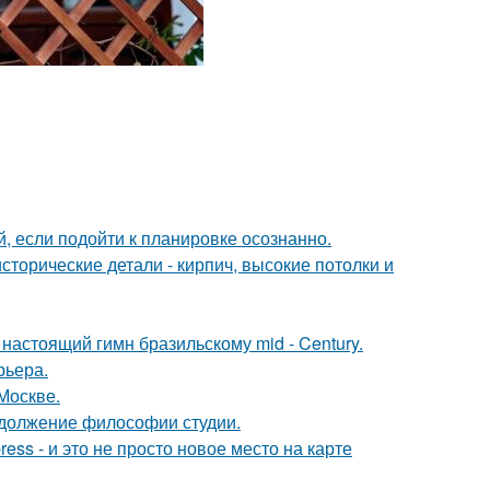
 если подойти к планировке осознанно.
сторические детали - кирпич, высокие потолки и
настоящий гимн бразильскому mid - Century.
рьера.
Москве.
родолжение философии студии.
ess - и это не просто новое место на карте