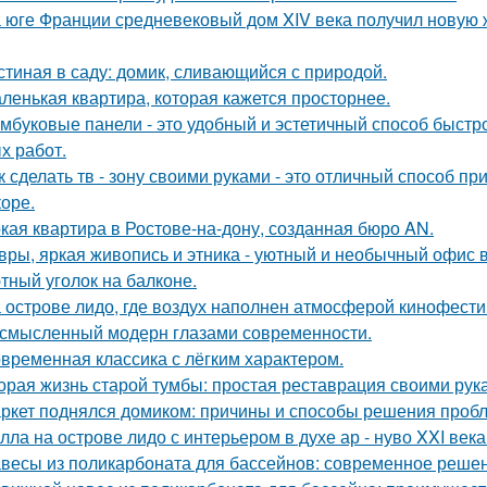
 юге Франции средневековый дом XIV века получил новую 
стиная в саду: домик, сливающийся с природой.
ленькая квартира, которая кажется просторнее.
мбуковые панели - это удобный и эстетичный способ быстр
х работ.
к сделать тв - зону своими руками - это отличный способ п
коре.
кая квартира в Ростове-на-дону, созданная бюро AN.
вры, яркая живопись и этника - уютный и необычный офис 
тный уголок на балконе.
 острове лидо, где воздух наполнен атмосферой кинофести
смысленный модерн глазами современности.
временная классика с лёгким характером.
орая жизнь старой тумбы: простая реставрация своими рук
ркет поднялся домиком: причины и способы решения проб
лла на острове лидо с интерьером в духе ар - нуво XXI века
весы из поликарбоната для бассейнов: современное реше