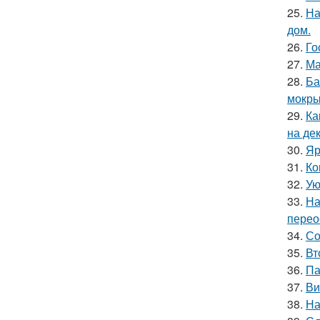
25.
На
дом.
26.
Го
27.
Ма
28.
Ба
мокры
29.
Ка
на де
30.
Яр
31.
Ко
32.
Ую
33.
На
перео
34.
Со
35.
Вт
36.
Па
37.
Ви
38.
На