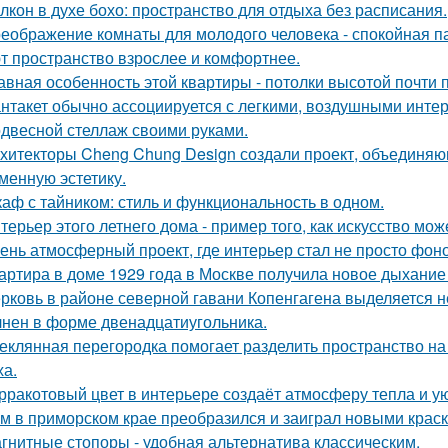
лкон в духе бохо: пространство для отдыха без расписания.
еображение комнаты для молодого человека - спокойная п
т пространство взрослее и комфортнее.
авная особенность этой квартиры - потолки высотой почти п
нтакет обычно ассоциируется с легкими, воздушными интер
двесной стеллаж своими руками.
хитекторы Cheng Chung Design создали проект, объединяю
менную эстетику.
аф с тайником: стиль и функциональность в одном.
терьер этого летнего дома - пример того, как искусство мо
ень атмосферный проект, где интерьер стал не просто фон
артира в доме 1929 года в Москве получила новое дыхание
рковь в районе северной гавани Копенгагена выделяется н
нен в форме двенадцатиугольника.
еклянная перегородка помогает разделить пространство на
ха.
рракотовый цвет в интерьере создаёт атмосферу тепла и ую
м в приморском крае преобразился и заиграл новыми крас
гнитные стопоры - удобная альтернатива классическим.