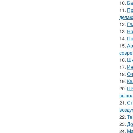
10.
Ба
11.
Пр
делаю
12.
Гл
13.
На
14.
По
15.
Ар
совре
16.
Шк
17.
Ин
18.
Оч
19.
Кв
20.
Це
выпол
21.
Ст
возду
22.
Те
23.
До
24.
Ма