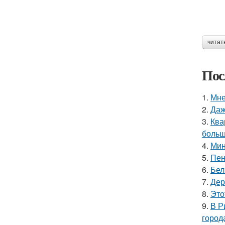
читат
Пос
1.
Мне
2.
Даж
3.
Ква
больш
4.
Мин
5.
Пен
6.
Бел
7.
Дер
8.
Это
9.
В Р
город