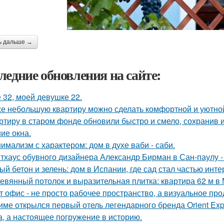
ь дальше →
ледние обновления на сайте:
 32, моей девушке 22.
е небольшую квартиру можно сделать комфортной и уютной,
ртиру в старом фонде обновили быстро и смело, сохранив и
ие окна.
имализм с характером: дом в духе ваби - саби.
тхаус обувного дизайнера Александр Бирман в Сан-паулу - 
ый бетон и зелень: дом в Испании, где сад стал частью инте
евянный потолок и выразительная плитка: квартира 62 м в 
т офис - не просто рабочее пространство, а визуальное п
име открылся первый отель легендарного бренда Orient Expr
а, а настоящее погружение в историю.