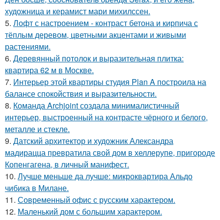
художница и керамист мари михилссен.
5.
Лофт с настроением - контраст бетона и кирпича с
тёплым деревом, цветными акцентами и живыми
растениями.
6.
Деревянный потолок и выразительная плитка:
квартира 62 м в Москве.
7.
Интерьер этой квартиры студия Plan A построила на
балансе спокойствия и выразительности.
8.
Команда Archjoint создала минималистичный
интерьер, выстроенный на контрасте чёрного и белого,
металле и стекле.
9.
Датский архитектор и художник Александра
мадирацца превратила свой дом в хеллерупе, пригороде
Копенгагена, в личный манифест.
10.
Лучше меньше да лучше: микроквартира Альдо
чибика в Милане.
11.
Современный офис с русским характером.
12.
Маленький дом с большим характером.