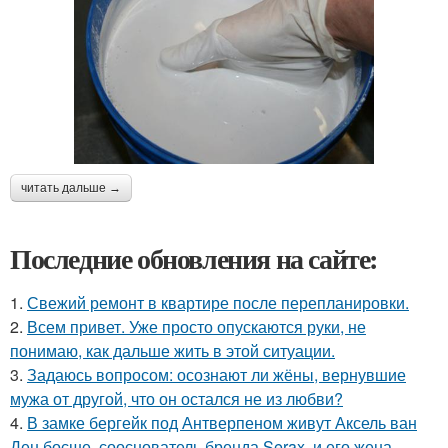
читать дальше →
Последние обновления на сайте:
1.
Свежий ремонт в квартире после перепланировки.
2.
Всем привет. Уже просто опускаются руки, не
понимаю, как дальше жить в этой ситуации.
3.
Задаюсь вопросом: осознают ли жёны, вернувшие
мужа от другой, что он остался не из любви?
4.
В замке бергейк под Антверпеном живут Аксель ван
Ден босше, сооснователь бренда Serax, и его жена,