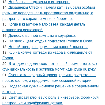
13.
Необычная подсветка в интерьере.
14.
Дизайнеры Стеф и Памела катч выбрали особый
путь - не переделывать пространство радикально, а
раскрыть его характер мягко и бережно.
15.
Когда в квартире мало света, каждая деталь
становится решающей.
16.
До/после ванной комнаты в хрущёвке.
17.
На звук и цвет: студия подкастов Podimo в Осло.
18.
Новый тренд в оформлении ванной комнаты.
19.
Куб на холме: коттедж из кедра в хиллсдейле от
Forma.
20.
Этот дом под минском - отличный пример того, как
функциональность и эстетика могут идти рука об руку.
21.
Очень атмосферный проект, где интерьер стал не
просто фоном, а продолжением семейной истории.
22.
Подвесная кухня - смелое решение в современном
интерьере.
23.
Свет играет ключевую роль в интерьере, формируя
настроение и подчёркивая детали.