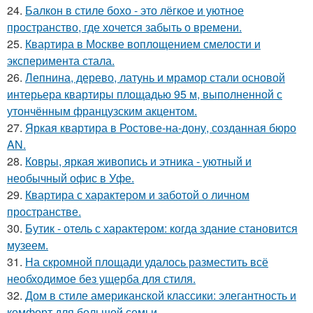
24.
Балкон в стиле бохо - это лёгкое и уютное
пространство, где хочется забыть о времени.
25.
Квартира в Москве воплощением смелости и
эксперимента стала.
26.
Лепнина, дерево, латунь и мрамор стали основой
интерьера квартиры площадью 95 м, выполненной с
утончённым французским акцентом.
27.
Яркая квартира в Ростове-на-дону, созданная бюро
AN.
28.
Ковры, яркая живопись и этника - уютный и
необычный офис в Уфе.
29.
Квартира с характером и заботой о личном
пространстве.
30.
Бутик - отель с характером: когда здание становится
музеем.
31.
На скромной площади удалось разместить всё
необходимое без ущерба для стиля.
32.
Дом в стиле американской классики: элегантность и
комфорт для большой семьи.