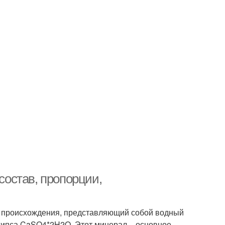
 состав, пропорции,
о происхождения, представляющий собой водный
гипса CaSO4*2H2O. Этот минерал – основное