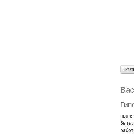
читат
Вас
Гип
приня
быть 
работ