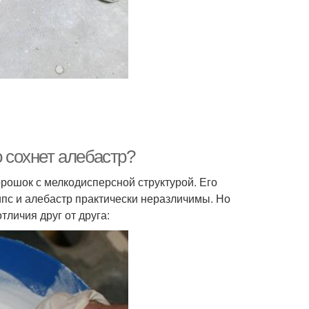
о сохнет алебастр?
рошок с мелкодисперсной структурой. Его
ипс и алебастр практически неразличимы. Но
личия друг от друга: