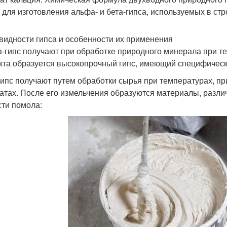
 для изготовления альфа- и бета-гипса, используемых в стр
видности гипса и особенности их применения
-гипс получают при обработке природного минерала при т
кта образуется высокопрочный гипс, имеющий специфическ
гипс получают путем обработки сырья при температурах, п
атах. После его измельчения образуются материалы, разли
сти помола: