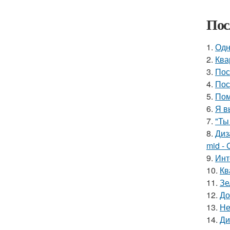
Пос
1.
Одн
2.
Ква
3.
Пос
4.
Пос
5.
Пом
6.
Я в
7.
"Ты
8.
Диз
mid - 
9.
Инт
10.
Кв
11.
Зе
12.
До
13.
Не
14.
Ди