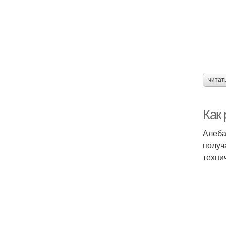
читат
Как 
Алеба
получ
техни