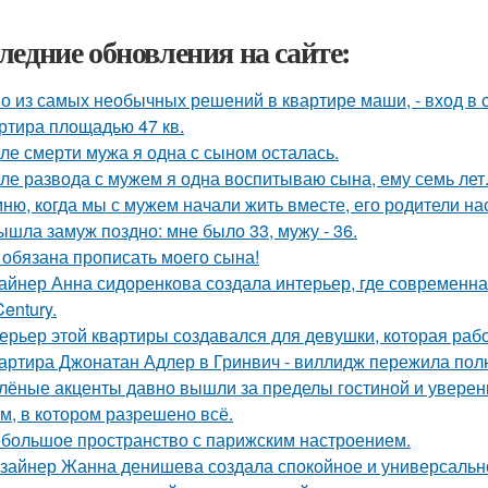
ледние обновления на сайте:
о из самых необычных решений в квартире маши, - вход в с
ртира площадью 47 кв.
ле смерти мужа я одна с сыном осталась.
ле развода с мужем я одна воспитываю сына, ему семь лет
ню, когда мы с мужем начали жить вместе, его родители на
ышла замуж поздно: мне было 33, мужу - 36.
 обязана прописать моего сына!
айнер Анна сидоренкова создала интерьер, где современна
Century.
ерьер этой квартиры создавался для девушки, которая рабо
артира Джонатан Адлер в Гринвич - виллидж пережила полн
лёные акценты давно вышли за пределы гостиной и уверенн
м, в котором разрешено всё.
большое пространство с парижским настроением.
зайнер Жанна денишева создала спокойное и универсально