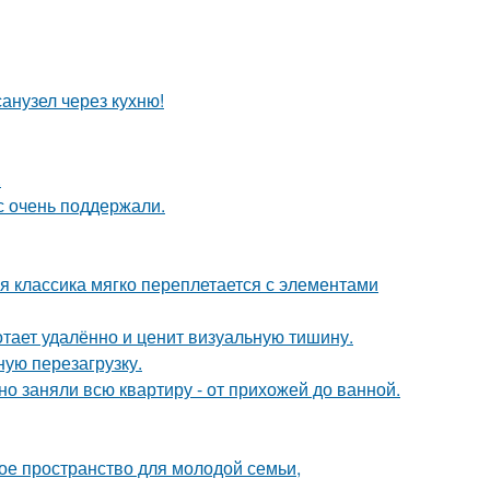
анузел через кухню!
.
с очень поддержали.
я классика мягко переплетается с элементами
тает удалённо и ценит визуальную тишину.
ую перезагрузку.
о заняли всю квартиру - от прихожей до ванной.
е пространство для молодой семьи,