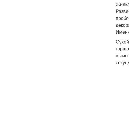
Жидка
Разве
пробл
декор
Именн
Сухой
горшо
вымыт
секун