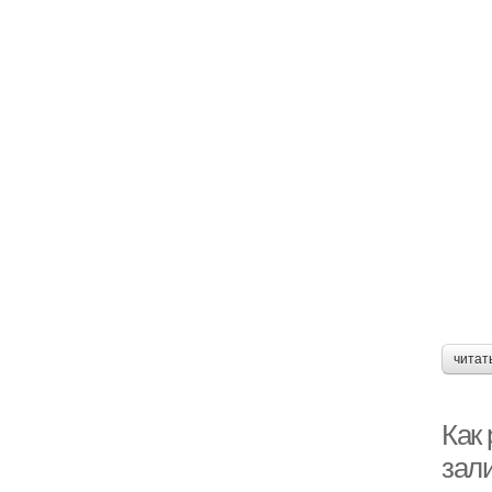
читат
Как 
зал