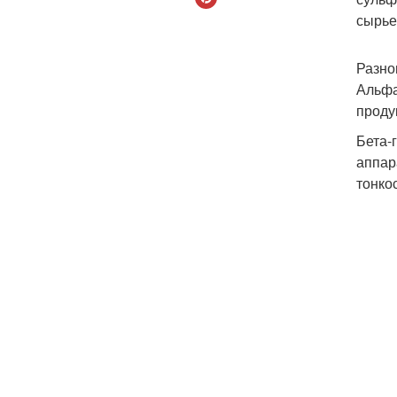
сырье
Разно
Альфа
проду
Бета-
аппар
тонко