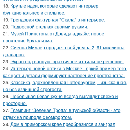
18.
Крутые идеи, которые сделают интерьер
функциональнее и стильнее.
19.
Трендовая фактурная "Скала" в интерьере.
20.
Подвесной стеллаж своими руками.
21.
Музей Принстона от Дэвида аджайе: новое
прочтение брутализма.
22.
Сиенна Миллер продаёт свой дом за 2, 61 миллиона
долларов.
23.
Экран под ванную: практичное и стильное решение.
24.
Интерьер новой оптики в Москве - яркий пример того,
как цвет и детали формируют настроение пространства.
25.
Классика, вдохновленная Петербургом, - изысканная,
но без излишней строгости.
26.
Небольшая белая кухня всегда выглядит свежо и
просторно.
27.
Глэмпинг "Зелёная Тропа" в тульской области - это
отдых на природе с комфортом.
28.
Дом в приморском крае преобразился и заиграл