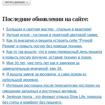
читать дальше →
Последние обновления на сайте:
1.
Большая и светлая мастер - спальня в квартире!
2.
Уютная кухня - гостиная в приятной цветовой гамме.
3.
Как-то внезапно я решила устроить себе "Ручной
Режим" и помыть посуду без помощи техники.
4.
Как-то так вышло, что в один прекрасный день решила
я помыть посуду вручную, оставив технику в покое.
5.
Мне 30 лет, уже пять лет как я замужем за
замечательным мужчиной, ему 35.
6.
Я вышла замуж за москвича, а сама родом из
небольшой деревни.
7.
Интерьер ресторана после перезагрузки построен на
смешении западных и восточных мотивов.
8.
Зелёная тропа - это формат отдыха Slow Life: природа
без суеты и комфорт без лишнего.