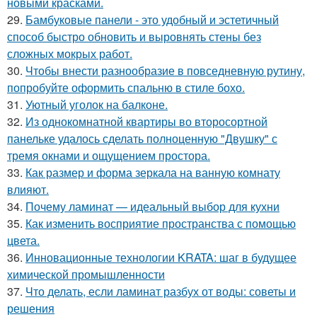
новыми красками.
29.
Бамбуковые панели - это удобный и эстетичный
способ быстро обновить и выровнять стены без
сложных мокрых работ.
30.
Чтобы внести разнообразие в повседневную рутину,
попробуйте оформить спальню в стиле бохо.
31.
Уютный уголок на балконе.
32.
Из однокомнатной квартиры во второсортной
панельке удалось сделать полноценную "Двушку" с
тремя окнами и ощущением простора.
33.
Как размер и форма зеркала на ванную комнату
влияют.
34.
Почему ламинат — идеальный выбор для кухни
35.
Как изменить восприятие пространства с помощью
цвета.
36.
Инновационные технологии KRATA: шаг в будущее
химической промышленности
37.
Что делать, если ламинат разбух от воды: советы и
решения