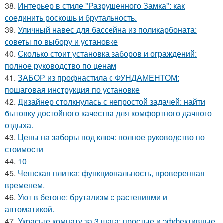
38.
Интерьер в стиле "Разрушенного Замка": как
соединить роскошь и брутальность.
39.
Уличный навес для бассейна из поликарбоната:
советы по выбору и установке
40.
Сколько стоит установка заборов и ограждений:
полное руководство по ценам
41.
ЗАБОР из профнастила с ФУНДАМЕНТОМ:
пошаговая инструкция по установке
42.
Дизайнер столкнулась с непростой задачей: найти
бытовку достойного качества для комфортного дачного
отдыха.
43.
Цены на заборы под ключ: полное руководство по
стоимости
44.
10
45.
Чешская плитка: функциональность, проверенная
временем.
46.
Уют в бетоне: брутализм с растениями и
автоматикой.
47.
Украсьте комнату за 3 шага: простые и эффективные