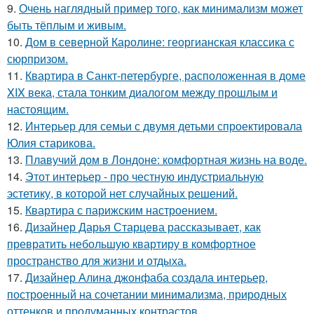
9.
Очень наглядный пример того, как минимализм может
быть тёплым и живым.
10.
Дом в северной Каролине: георгианская классика с
сюрпризом.
11.
Квартира в Санкт-петербурге, расположенная в доме
XIX века, стала тонким диалогом между прошлым и
настоящим.
12.
Интерьер для семьи с двумя детьми спроектировала
Юлия старикова.
13.
Плавучий дом в Лондоне: комфортная жизнь на воде.
14.
Этот интерьер - про честную индустриальную
эстетику, в которой нет случайных решений.
15.
Квартира с парижским настроением.
16.
Дизайнер Дарья Старцева рассказывает, как
превратить небольшую квартиру в комфортное
пространство для жизни и отдыха.
17.
Дизайнер Алина джонфаба создала интерьер,
построенный на сочетании минимализма, природных
оттенков и продуманных контрастов.