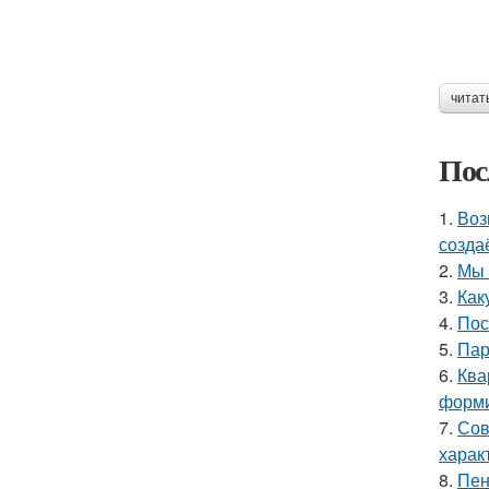
читат
Пос
1.
Воз
созда
2.
Мы 
3.
Как
4.
Пос
5.
Пар
6.
Ква
форми
7.
Сов
харак
8.
Пен