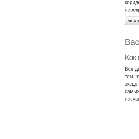
корид
перек
читат
Вас
Как 
Всегд
тем, 
эксце
самых
несущ