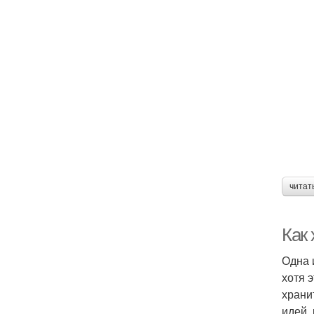
читат
Как
Одна 
хотя 
храни
идей,