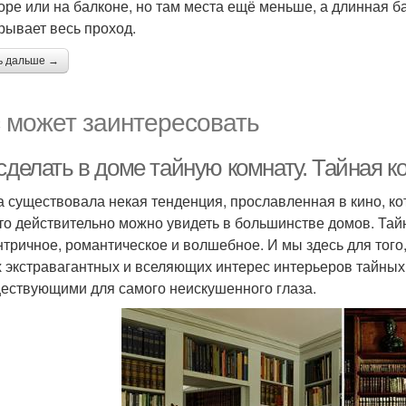
оре или на балконе, но там места ещё меньше, а длинная ба
рывает весь проход.
ь дальше →
 может заинтересовать
сделать в доме тайную комнату. Тайная к
а существовала некая тенденция, прославленная в кино, ко
что действительно можно увидеть в большинстве домов. Тайна
нтричное, романтическое и волшебное. И мы здесь для тог
 экстравагантных и вселяющих интерес интерьеров тайных
ествующими для самого неискушенного глаза.