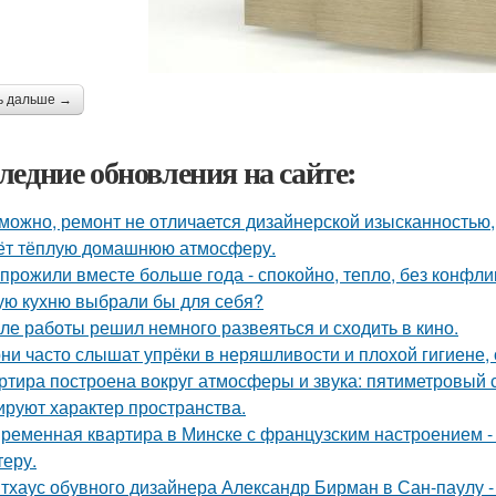
ь дальше →
ледние обновления на сайте:
можно, ремонт не отличается дизайнерской изысканностью, 
ёт тёплую домашнюю атмосферу.
прожили вместе больше года - спокойно, тепло, без конфли
ую кухню выбрали бы для себя?
ле работы решил немного развеяться и сходить в кино.
ни часто слышат упрёки в неряшливости и плохой гигиене, 
ртира построена вокруг атмосферы и звука: пятиметровый 
руют характер пространства.
ременная квартира в Минске с французским настроением - 
теру.
тхаус обувного дизайнера Александр Бирман в Сан-паулу - 