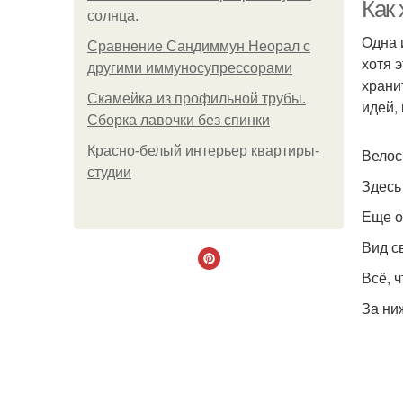
Как
солнца.
Одна 
Сравнение Сандиммун Неорал с
хотя 
другими иммуносупрессорами
храни
Скамейка из профильной трубы.
идей,
Сборка лавочки без спинки
Красно-белый интерьер квартиры-
Велос
студии
Здесь
Еще о
Вид с
Всё, 
За ни