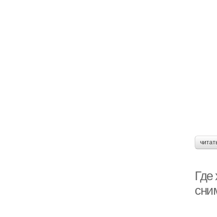
читат
Где
сним