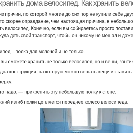
лестницей
 хранить дома велосипед. Как хранить ве
из причин, по которой многие до сих пор не купили себе дву
это скорее оправдание, чем настоящая причина, в небольшо
ть велосипед. Конечно, если вы собираетесь просто постави
 куда деть свой транспорт, чтобы он никому не мешал и даж
ипед + полка для мелочей и не только.
 вы сможете хранить не только велосипед, но и вещи, зонтики
дна конструкция, на которую можно вешать вещи и ставить 
верху.
что надо, — прикрепить эту небольшую полку к стене.
жний изгиб полки цепляется переднее колесо велосипеда.