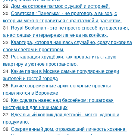
29.
Дом на острове патмос с душой и историей.
30.
Советская "Панелька" - не приговор, а вызов, с
которым можно справиться с фантазией и расчётом.
31.
Royal Scotsman - это не просто способ путешествия,
а настоящая интерьерная легенда на колёсах.
32.
Квартира, которая нашлась случайно, сразу покорила
своим светом и простором.
33.
Реставрация хрущёвки: как превратить старую
квартиру в уютное пространство.
34.
Какие парки в Москве самые популярные среди
жителей и гостей города
35.
Какие современные архитектурные проекты
появляются в Воронеже
36.
Как сделать навес над бассейном: пошаговая
инструкция для начинающих
37.
Идеальный коврик для детской - мягко, удобно и
продумано.
38.
Современный дом, отражающий личность хозяина.