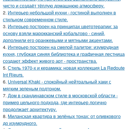
чисто и создаёт тёплую домашнюю атмосферу.
2.
Интерьер небольшой кухни - гостиной выполнен в
стильном современном стиле.
3.
Интерьер построен на принципах цветотерапии: за
основу взяли марокканский кобальтово - синий,
дополнили его оранжевыми и мятными акцентами.
4.
Интерьер построен на смелой палитре: изумрудная
кухня, глубокая синяя библиотека и графичная лестница
создают эффект живого арт - пространства.
5.
Стиль 1970-х и керамика: новая коллекция La Redoute
Int Rieurs.
6.
Universal Khaki - спокойный нейтральный хаки с
мягким зеленым подтоном.
7.
Дом в скандинавском стиле в московской области -
пример цельного подхода, где интерьер логично
продолжает архитектуру.
8.
Миланская квартира в зелёных тонах: от оливкового
до изумрудного.