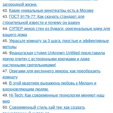
загородной жизни.
42.
Какие уникальные кинотеатры есть в Москве
43.
ГОСТ 9179-77: Как скачать стандарт для
строительной извести и почему он важен
44.
СУПЕР декор стен из бумаги: оригинальные идеи для
вашего дома
45.
Украсьте комнату за 3 шага: простые и эффективные
методы
46.
Французская студия Unknown Untitled представила
яркую плитку с встроенными крючками и даже
настенными светильниками!
47.
Оригами для весеннего декора: как преобразить
комнату
48.
В этой квартире выражена любовь к Милану и
вдохновляющим людям.
49.
Hi-Tech: Как современные технологии меняют наш
мир
50.
Современный стиль хай тек: как создать