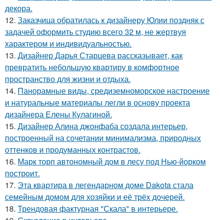
декора.
12.
Заказчица обратилась к дизайнеру Юлии поздняк с
задачей оформить студию всего 32 м, не жертвуя
характером и индивидуальностью.
13.
Дизайнер Дарья Старцева рассказывает, как
превратить небольшую квартиру в комфортное
пространство для жизни и отдыха.
14.
Панорамные виды, средиземноморское настроение
и натуральные материалы легли в основу проекта
дизайнера Елены Кулагиной.
15.
Дизайнер Алина джонфаба создала интерьер,
построенный на сочетании минимализма, природных
оттенков и продуманных контрастов.
16.
Марк торп автономный дом в лесу под Нью-йорком
построит.
17.
Эта квартира в легендарном доме Dakota стала
семейным домом для хозяйки и её трёх дочерей.
18.
Трендовая фактурная "Скала" в интерьере.