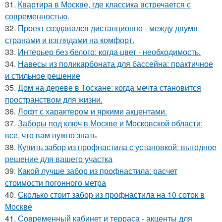
31.
Квартира в Москве, где классика встречается с
современностью.
32.
Проект создавался дистанционно - между двумя
странами и взглядами на комфорт.
33.
Интерьер без белого: когда цвет - необходимость.
34.
Навесы из поликарбоната для бассейна: практичное
и стильное решение
35.
Дом на дереве в Тоскане: когда мечта становится
пространством для жизни.
36.
Лофт с характером и яркими акцентами.
37.
Заборы под ключ в Москве и Московской области:
все, что вам нужно знать
38.
Купить забор из профнастила с установкой: выгодное
решение для вашего участка
39.
Какой лучше забор из профнастила: расчет
стоимости погонного метра
40.
Сколько стоит забор из профнастила на 10 соток в
Москве
41.
Современный кабинет и терраса - акценты для