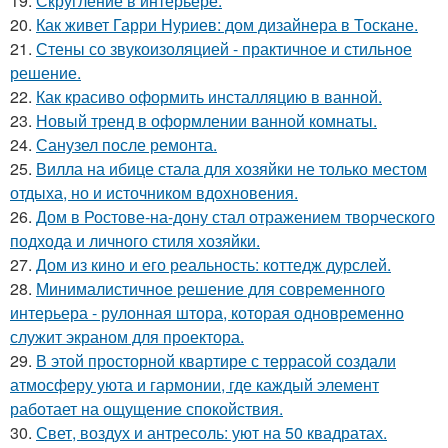
19.
Скругление в интерьере.
20.
Как живет Гарри Нуриев: дом дизайнера в Тоскане.
21.
Стены со звукоизоляцией - практичное и стильное
решение.
22.
Как красиво оформить инсталляцию в ванной.
23.
Новый тренд в оформлении ванной комнаты.
24.
Санузел после ремонта.
25.
Вилла на ибице стала для хозяйки не только местом
отдыха, но и источником вдохновения.
26.
Дом в Ростове-на-дону стал отражением творческого
подхода и личного стиля хозяйки.
27.
Дом из кино и его реальность: коттедж дурслей.
28.
Минималистичное решение для современного
интерьера - рулонная штора, которая одновременно
служит экраном для проектора.
29.
В этой просторной квартире с террасой создали
атмосферу уюта и гармонии, где каждый элемент
работает на ощущение спокойствия.
30.
Свет, воздух и антресоль: уют на 50 квадратах.