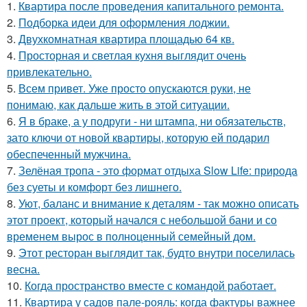
1.
Квартира после проведения капитального ремонта.
2.
Подборка идеи для оформления лоджии.
3.
Двухкомнатная квартира площадью 64 кв.
4.
Просторная и светлая кухня выглядит очень
привлекательно.
5.
Всем привет. Уже просто опускаются руки, не
понимаю, как дальше жить в этой ситуации.
6.
Я в браке, а у подруги - ни штампа, ни обязательств,
зато ключи от новой квартиры, которую ей подарил
обеспеченный мужчина.
7.
Зелёная тропа - это формат отдыха Slow Life: природа
без суеты и комфорт без лишнего.
8.
Уют, баланс и внимание к деталям - так можно описать
этот проект, который начался с небольшой бани и со
временем вырос в полноценный семейный дом.
9.
Этот ресторан выглядит так, будто внутри поселилась
весна.
10.
Когда пространство вместе с командой работает.
11.
Квартира у садов пале-рояль: когда фактуры важнее