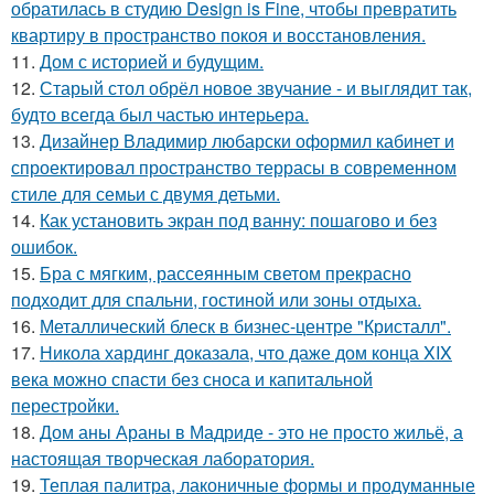
обратилась в студию Design is Fine, чтобы превратить
квартиру в пространство покоя и восстановления.
11.
Дом с историей и будущим.
12.
Старый стол обрёл новое звучание - и выглядит так,
будто всегда был частью интерьера.
13.
Дизайнер Владимир любарски оформил кабинет и
спроектировал пространство террасы в современном
стиле для семьи с двумя детьми.
14.
Как установить экран под ванну: пошагово и без
ошибок.
15.
Бра с мягким, рассеянным светом прекрасно
подходит для спальни, гостиной или зоны отдыха.
16.
Металлический блеск в бизнес-центре "Кристалл".
17.
Никола хардинг доказала, что даже дом конца XIX
века можно спасти без сноса и капитальной
перестройки.
18.
Дом аны Араны в Мадриде - это не просто жильё, а
настоящая творческая лаборатория.
19.
Теплая палитра, лаконичные формы и продуманные