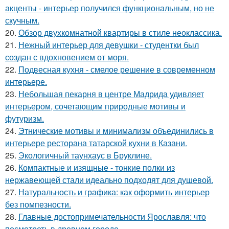
акценты - интерьер получился функциональным, но не
скучным.
20.
Обзор двухкомнатной квартиры в стиле неоклассика.
21.
Нежный интерьер для девушки - студентки был
создан с вдохновением от моря.
22.
Подвесная кухня - смелое решение в современном
интерьере.
23.
Небольшая пекарня в центре Мадрида удивляет
интерьером, сочетающим природные мотивы и
футуризм.
24.
Этнические мотивы и минимализм объединились в
интерьере ресторана татарской кухни в Казани.
25.
Экологичный таунхаус в Бруклине.
26.
Компактные и изящные - тонкие полки из
нержавеющей стали идеально подходят для душевой.
27.
Натуральность и графика: как оформить интерьер
без помпезности.
28.
Главные достопримечательности Ярославля: что
посмотреть в древнем городе