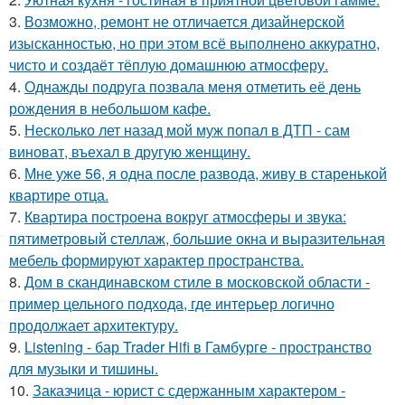
3.
Возможно, ремонт не отличается дизайнерской
изысканностью, но при этом всё выполнено аккуратно,
чисто и создаёт тёплую домашнюю атмосферу.
4.
Однажды подруга позвала меня отметить её день
рождения в небольшом кафе.
5.
Несколько лет назад мой муж попал в ДТП - сам
виноват, въехал в другую женщину.
6.
Мне уже 56, я одна после развода, живу в старенькой
квартире отца.
7.
Квартира построена вокруг атмосферы и звука:
пятиметровый стеллаж, большие окна и выразительная
мебель формируют характер пространства.
8.
Дом в скандинавском стиле в московской области -
пример цельного подхода, где интерьер логично
продолжает архитектуру.
9.
Listening - бар Trader Hifi в Гамбурге - пространство
для музыки и тишины.
10.
Заказчица - юрист с сдержанным характером -