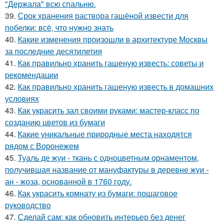
"Держала" всю спальню.
39.
Срок хранения раствора гашёной извести для
побелки: всё, что нужно знать
40.
Какие изменения произошли в архитектуре Москвы
за последние десятилетия
41.
Как правильно хранить гашеную известь: советы и
рекомендации
42.
Как правильно хранить гашеную известь в домашних
условиях
43.
Как украсить зал своими руками: мастер-класс по
созданию цветов из бумаги
44.
Какие уникальные природные места находятся
рядом с Воронежем
45.
Туаль де жуи - ткань с одноцветным орнаментом,
получившая название от мануфактуры в деревне жуи -
ан - жоза, основанной в 1760 году.
46.
Как украсить комнату из бумаги: пошаговое
руководство
47.
Сделай сам: как обновить интерьер без денег