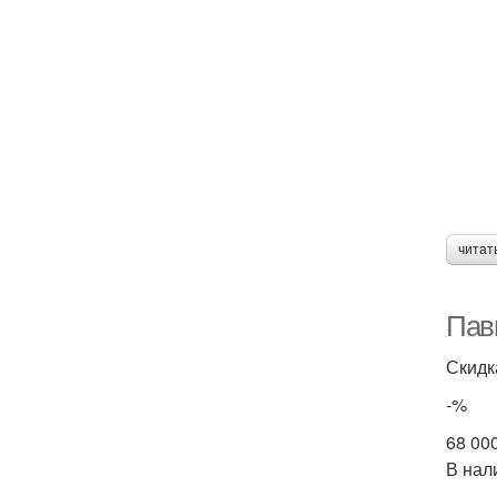
читат
Пав
Скидк
-%
68 00
В нал