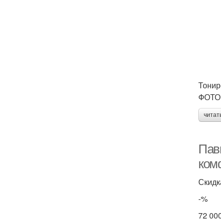
Тонир
ФОТО:
читат
Пав
ком
Скидк
-%
72 00