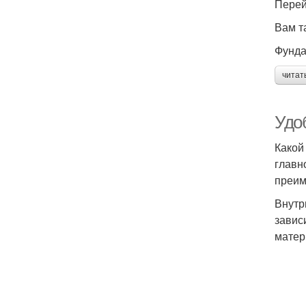
Перей
Вам т
Фунда
читат
Удоб
Какой
главн
преим
Внутр
завис
матер