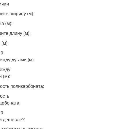
ичии
ите ширину (м):
а (м):
ите длину (м):
(м):
10
ежду дугами (м):
ежду
 (м):
ость поликарбоната:
ость
арбоната:
 0
и дешевле?