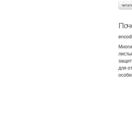
читат
Поч
encod
Многи
листь
защит
для о
особе