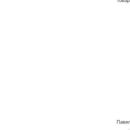
Товар
Павил