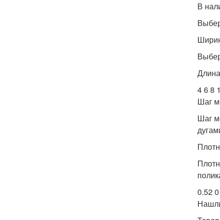
В нал
Выбер
Ширин
Выбер
Длина 
4 6 8 
Шаг м
Шаг м
дугами
Плотн
Плотн
полик
0.52 0
Нашл