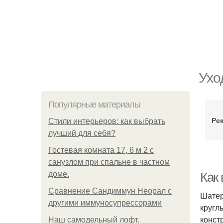
Ухо
Популярные материалы
Ре
Стили интерьеров: как выбрать
лучший для себя?
Гостевая комната 17, 6 м 2 с
санузлом при спальне в частном
доме.
Как
Сравнение Сандиммун Неорал с
Шатер
другими иммуносупрессорами
кругл
конст
Наш самодельный лофт.