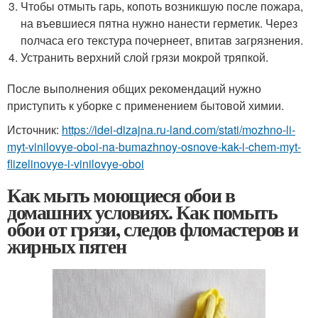
Чтобы отмыть гарь, копоть возникшую после пожара,
на въевшиеся пятна нужно нанести герметик. Через
полчаса его текстура почернеет, впитав загрязнения.
Устранить верхний слой грязи мокрой тряпкой.
После выполнения общих рекомендаций нужно
приступить к уборке с применением бытовой химии.
Источник:
https://idei-dizajna.ru-land.com/stati/mozhno-li-
myt-vinilovye-oboi-na-bumazhnoy-osnove-kak-i-chem-myt-
flizelinovye-i-vinilovye-oboi
Как мыть моющиеся обои в
домашних условиях. Как помыть
обои от грязи, следов фломастеров и
жирных пятен