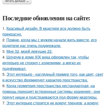
читать дальше →
Последние обновления на сайте:
1.
Красивый дизайн. В квартире все должно быть
прекрасно.
2.
Помню, когда мы с мужем начали жить вместе, его
родители нас очень поддержали.
3.
Мне 32, моей девушке 22.
4.
Шоурум в доме XIX века оформлен так, чтобы
интерьер не спорил с изделиями, а мягко их
подчёркивал.
5.
Этот интерьер - наглядный пример того, как цвет, свет
и искусство формируют характер пространства.
6.
Когда геометрия пространства нестандартная, на
помощь приходят встроенные системы хранения - они
прячут ниши и подстраиваются под форму квартиры.
7.
Этот интерьер строится не вокруг трендов, а вокруг