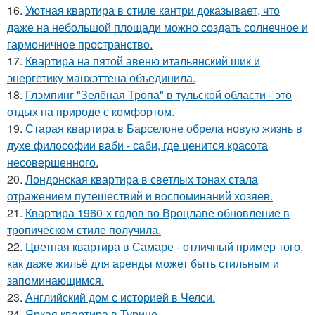
16.
Уютная квартира в стиле кантри доказывает, что
даже на небольшой площади можно создать солнечное и
гармоничное пространство.
17.
Квартира на пятой авеню итальянский шик и
энергетику манхэттена объединила.
18.
Глэмпинг "Зелёная Тропа" в тульской области - это
отдых на природе с комфортом.
19.
Старая квартира в Барселоне обрела новую жизнь в
духе философии ваби - саби, где ценится красота
несовершенного.
20.
Лондонская квартира в светлых тонах стала
отражением путешествий и воспоминаний хозяев.
21.
Квартира 1960-х годов во Вроцлаве обновление в
тропическом стиле получила.
22.
Цветная квартира в Самаре - отличный пример того,
как даже жильё для аренды может быть стильным и
запоминающимся.
23.
Английский дом с историей в Челси.
24.
Яркая квартира в Турине.