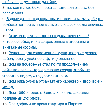
любви к предметному дизайну.
8.
Балкон в духе бохо: пространство для отдыха без
расписания.
9.
В доме датского декоратора и стилиста малу карберг в
ведбеке нет привычной мишуры и классических елочных
шаров.
10.
Архитектор Анна скорик создала эклектичный
интерьер, объединив современные материалы и
винтажные формы.
11.
Решения для современной кухни, которые делают
рабочую зону удобнее и функциональнее.
12.
Дом на побережье стал почти продолжением
пейзажа - весь интерьер словно создан, чтобы не
спорить с видом, а подчёркивать его.
13.
Дом рика оуэнса отражает его характер и творческий
метод.
14.
Дом 1950-х годов в Беверли - хиллс сохранил
подлинный дух эпохи.
15.
Эра дофамина: яркая квартира в Париже.