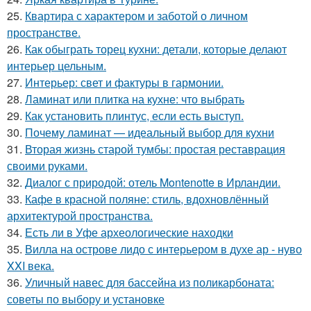
25.
Квартира с характером и заботой о личном
пространстве.
26.
Как обыграть торец кухни: детали, которые делают
интерьер цельным.
27.
Интерьер: свет и фактуры в гармонии.
28.
Ламинат или плитка на кухне: что выбрать
29.
Как установить плинтус, если есть выступ.
30.
Почему ламинат — идеальный выбор для кухни
31.
Вторая жизнь старой тумбы: простая реставрация
своими руками.
32.
Диалог с природой: отель Montenotte в Ирландии.
33.
Кафе в красной поляне: стиль, вдохновлённый
архитектурой пространства.
34.
Есть ли в Уфе археологические находки
35.
Вилла на острове лидо с интерьером в духе ар - нуво
XXI века.
36.
Уличный навес для бассейна из поликарбоната:
советы по выбору и установке