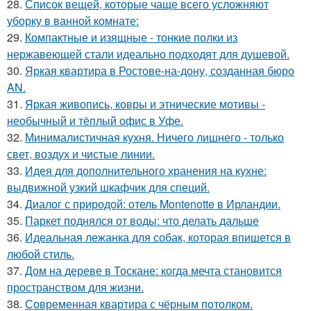
28.
Список вещей, которые чаще всего усложняют
уборку в ванной комнате:
29.
Компактные и изящные - тонкие полки из
нержавеющей стали идеально подходят для душевой.
30.
Яркая квартира в Ростове-на-дону, созданная бюро
AN.
31.
Яркая живопись, ковры и этнические мотивы -
необычный и тёплый офис в Уфе.
32.
Минималистичная кухня. Ничего лишнего - только
свет, воздух и чистые линии.
33.
Идея для дополнительного хранения на кухне:
выдвижной узкий шкафчик для специй.
34.
Диалог с природой: отель Montenotte в Ирландии.
35.
Паркет поднялся от воды: что делать дальше
36.
Идеальная лежанка для собак, которая впишется в
любой стиль.
37.
Дом на дереве в Тоскане: когда мечта становится
пространством для жизни.
38.
Современная квартира с чёрным потолком.