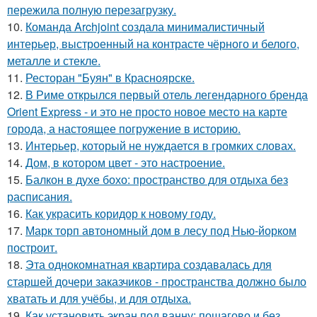
пережила полную перезагрузку.
10.
Команда Archjoint создала минималистичный
интерьер, выстроенный на контрасте чёрного и белого,
металле и стекле.
11.
Ресторан "Буян" в Красноярске.
12.
В Риме открылся первый отель легендарного бренда
Orient Express - и это не просто новое место на карте
города, а настоящее погружение в историю.
13.
Интерьер, который не нуждается в громких словах.
14.
Дом, в котором цвет - это настроение.
15.
Балкон в духе бохо: пространство для отдыха без
расписания.
16.
Как украсить коридор к новому году.
17.
Марк торп автономный дом в лесу под Нью-йорком
построит.
18.
Эта однокомнатная квартира создавалась для
старшей дочери заказчиков - пространства должно было
хватать и для учёбы, и для отдыха.
19.
Как установить экран под ванну: пошагово и без