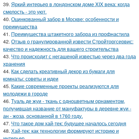
39.
Яркий интерьер в лондонском доме XIX века: когда
смелость - это уют.
40.
Оцинкованный забор в Москве: особенности и
преимущества
41.
Преимущества штакетного забора из профнастила
42.
Отзыв о гранулированной извести Стройторгсервис:
качество и надежность для вашего строительства
43.
Что происходит с негашеной известью через два года
хранения
44.
Как сделать креативный декор из бумаги для
комнаты: советы и идеи
45.
Какие современные проекты реализуются для
молодежи в городе
46.
Туаль де жуи - ткань с одноцветным орнаментом,
получившая название от мануфактуры в деревне жуи -
ан - жоза, основанной в 1760 году.
47.
Что такое дом хай-тек: будущее началось сегодня
48.
Хай-тек: как технологии формируют историю и
интерьер