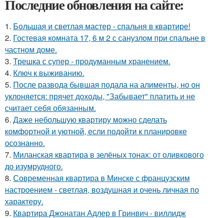
Последние обновления на сайте:
1.
Большая и светлая мастер - спальня в квартире!
2.
Гостевая комната 17, 6 м 2 с санузлом при спальне в
частном доме.
3.
Трешка с супер - продуманным хранением.
4.
Ключ к выживанию.
5.
После развода бывшая подала на алименты, но он
уклоняется: прячет доходы, "Забывает" платить и не
считает себя обязанным.
6.
Даже небольшую квартиру можно сделать
комфортной и уютной, если подойти к планировке
осознанно.
7.
Миланская квартира в зелёных тонах: от оливкового
до изумрудного.
8.
Современная квартира в Минске с французским
настроением - светлая, воздушная и очень личная по
характеру.
9.
Квартира Джонатан Адлер в Гринвич - виллидж