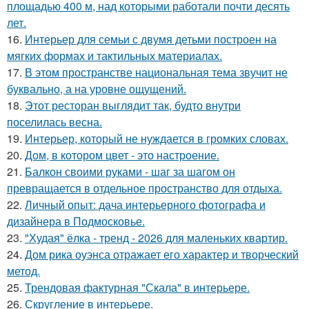
площадью 400 м, над которыми работали почти десять
лет.
16.
Интерьер для семьи с двумя детьми построен на
мягких формах и тактильных материалах.
17.
В этом пространстве национальная тема звучит не
буквально, а на уровне ощущений.
18.
Этот ресторан выглядит так, будто внутри
поселилась весна.
19.
Интерьер, который не нуждается в громких словах.
20.
Дом, в котором цвет - это настроение.
21.
Балкон своими руками - шаг за шагом он
превращается в отдельное пространство для отдыха.
22.
Личный опыт: дача интерьерного фотографа и
дизайнера в Подмосковье.
23.
"Худая" ёлка - тренд - 2026 для маленьких квартир.
24.
Дом рика оуэнса отражает его характер и творческий
метод.
25.
Трендовая фактурная "Скала" в интерьере.
26.
Скругление в интерьере.