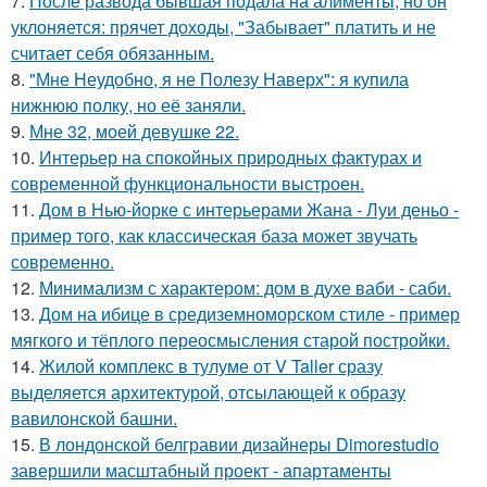
7.
После развода бывшая подала на алименты, но он
уклоняется: прячет доходы, "Забывает" платить и не
считает себя обязанным.
8.
"Мне Неудобно, я не Полезу Наверх": я купила
нижнюю полку, но её заняли.
9.
Мне 32, моей девушке 22.
10.
Интерьер на спокойных природных фактурах и
современной функциональности выстроен.
11.
Дом в Нью-йорке с интерьерами Жана - Луи деньо -
пример того, как классическая база может звучать
современно.
12.
Минимализм с характером: дом в духе ваби - саби.
13.
Дом на ибице в средиземноморском стиле - пример
мягкого и тёплого переосмысления старой постройки.
14.
Жилой комплекс в тулуме от V Taller сразу
выделяется архитектурой, отсылающей к образу
вавилонской башни.
15.
В лондонской белгравии дизайнеры Dimorestudio
завершили масштабный проект - апартаменты