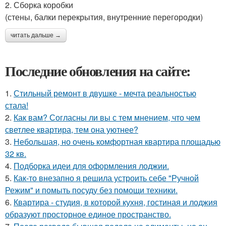
2. Сборка коробки
(стены, балки перекрытия, внутренние перегородки)
читать дальше →
Последние обновления на сайте:
1.
Стильный ремонт в двушке - мечта реальностью
стала!
2.
Как вам? Согласны ли вы с тем мнением, что чем
светлее квартира, тем она уютнее?
3.
Небольшая, но очень комфортная квартира площадью
32 кв.
4.
Подборка идеи для оформления лоджии.
5.
Как-то внезапно я решила устроить себе "Ручной
Режим" и помыть посуду без помощи техники.
6.
Квартира - студия, в которой кухня, гостиная и лоджия
образуют просторное единое пространство.