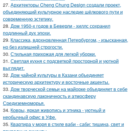
27.
Архитекторы Cheng Chung Design создали проект,
объединяющий культурное наследие шёлкового пути и
современную эстетику.
28.
Дом 1950-х годов в Беверли - хиллс сохранил
подлинный дух эпохи.
29.
Классика, вдохновленная Петербургом, - изысканная,
но без излишней строгости.
30.
Стильная прихожая для легкой уборки.
31.
Светлая кухня с подсветкой просторной и уютной
выглядит.
32.
Дом чайной культуры в Казани объединяет
историческую архитектуру и восточные акценты.
33.
Дом творческой семьи на майорке объединяет в себе
скандинавскую лаконичность и атмосферу
Средиземноморья.
34.
Ковры, яркая живопись и этника - уютный и
необычный офис в Уфе.
35.
Квартира у моря в стиле ваби - саби: тишина, свет и