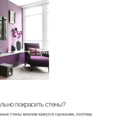
ально покрасить стены?
нные стены многим кажутся скучными, поэтому