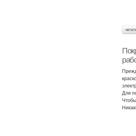
читат
Пок
раб
Прежд
краск
элект
Для п
Чтобы
Никак