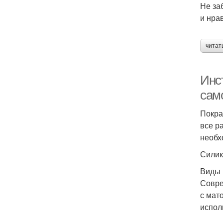
Не за
и нра
читат
Инст
сам
Покра
все р
необх
Силик
Виды 
Совре
с мат
испол