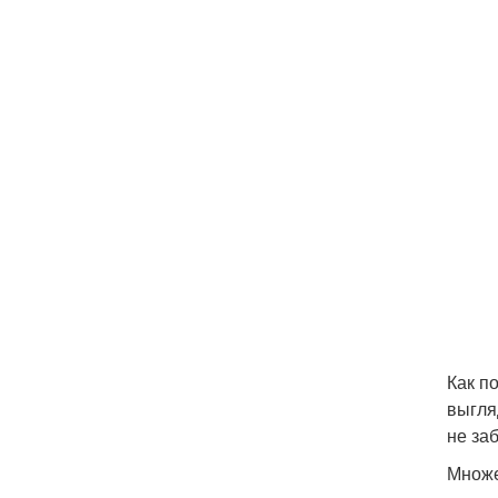
Как п
выгля
не за
Множе