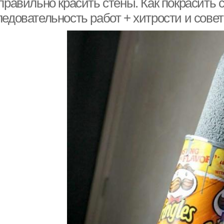
правильно красить стены. Как покрасить 
ледовательность работ + хитрости и сове