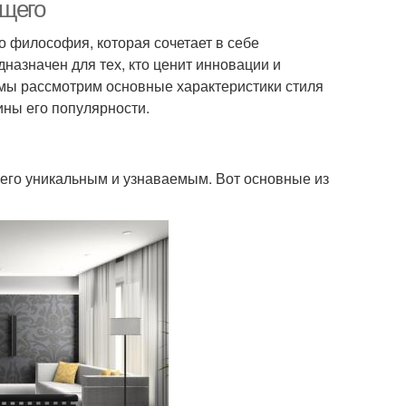
квартире
ущего
о философия, которая сочетает в себе
назначен для тех, кто ценит инновации и
или в дизайне
Удобный дизайн
 мы рассмотрим основные характеристики стиля
ины его популярности.
 его уникальным и узнаваемым. Вот основные из