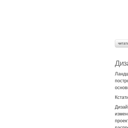
читат
Диз
Ландш
постр
основ
Кстат
Дизай
измен
проек
распр