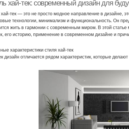
овременном стиле
ль хай-тек: современный дизайн для буд
 хай-тек — это не просто модное направление в дизайне, эт
овые технологии, минимализм и функциональность. Он пред
енденции в дизайне
Дизайн в новостройке
Ст
ится жить в гармонии с современным миром. В этой статье
ек, его историю, применение в современном дизайне и прич
ные характеристики стиля хай-тек
Крутой дизайн
Современные идеи
ек дизайн отличается рядом характеристик, которые делают