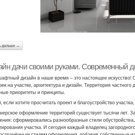
ь дальше →
айн дачи своими руками. Современный 
афтный дизайн в наше время – это настоящее искусство! 
оек на участке, архитектура и дизайн. Территория частного 
ные приоритеты и принципы.
и, если хотите просчитать проект и благоустройство участка
нерское оформление территорий существует тысячи лет. З
ения: сформировались разнообразные стили обустройства
тирования участка. И сегодня каждый владелец загородного
остранённым стилям оформления, добавив собственные ид