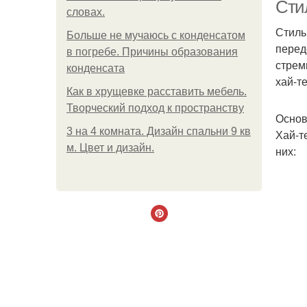
с
Сти
словах.
Стиль
Больше не мучаюсь с конденсатом
перед
в погребе. Причины образования
Т
стрем
конденсата
хай-т
Как в хрущевке расставить мебель.
Творческий подход к пространству
Основ
3 на 4 комната. Дизайн спальни 9 кв
Хай-т
м. Цвет и дизайн.
них: