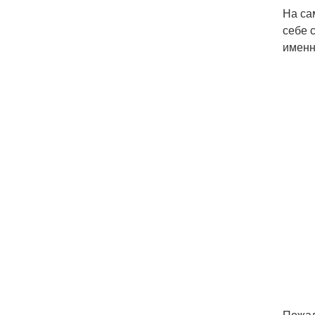
На са
себе 
именн
Пожал