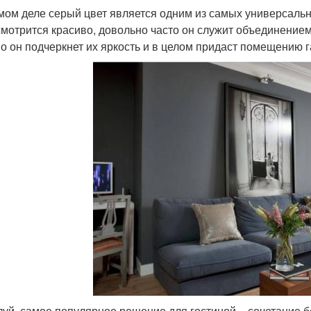
мом деле серый цвет является одним из самых универсальны
смотрится красиво, довольно часто он служит объединением
о он подчеркнет их яркость и в целом придаст помещению г
уй, самое популярное решение для гостиной – сочетание бе