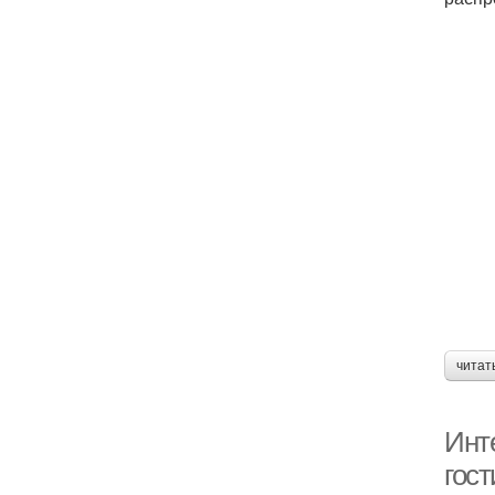
читат
Инт
гос