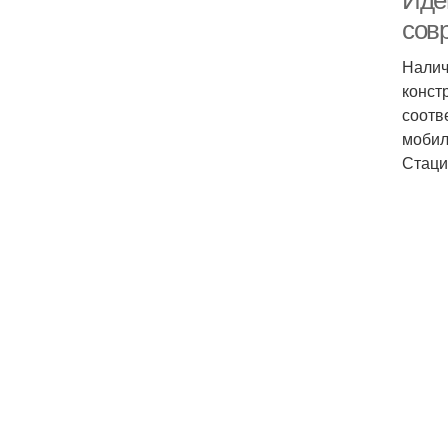
Иде
сов
Налич
конст
соотв
мобил
Стаци