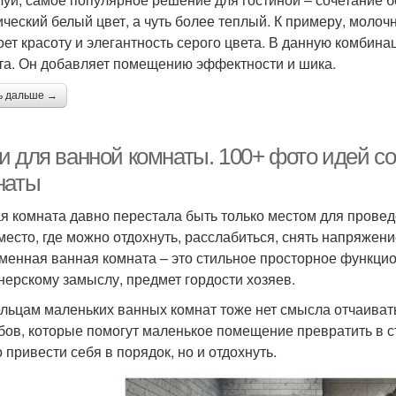
ический белый цвет, а чуть более теплый. К примеру, моло
оет красоту и элегантность серого цвета. В данную комбин
та. Он добавляет помещению эффектности и шика.
ь дальше →
и для ванной комнаты. 100+ фото идей с
наты
я комната давно перестала быть только местом для провед
 место, где можно отдохнуть, расслабиться, снять напряжен
менная ванная комната – это стильное просторное функци
нерскому замыслу, предмет гордости хозяев.
льцам маленьких ванных комнат тоже нет смысла отчаиват
бов, которые помогут маленькое помещение превратить в с
 привести себя в порядок, но и отдохнуть.