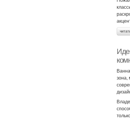
класс
раскр
акцен
читат
Иде
ком
Ванна
зона,
совре
дизай
Владе
спосо
только