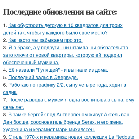
Последние обновления на сайте:
1.
Как обустроить детскую в 10 квадратов для троих
детей так, чтобы у каждого было свое место?
2.
Как часто мы забываем про это.
3.
Я в браке, а у подруги - ни штампа, ни обязательств,
зато ключи от новой квартиры, которую ей подарил
обеспеченный мужчина.
4.
Её назвали "Гулящей" - и выгнали из дома.
5.
Последний вальс в Эвервуде.
6.
Работаю по графику 2/2, сыну четыре года, ходит в
садик.
7.
После развода с мужем я одна воспитываю сына, ему
семь лет.
8.
В замке бергейк под Антверпеном живут Аксель ван
Ден босше, сооснователь бренда Serax, и его жена,
художница и керамист мари михилссен.
9.
Стиль 1970-х и керамика: новая коллекция La Redoute