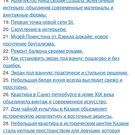
18.
Архитектор Анна скорик создала эклектичный
интерьер, объединив современные материалы и
винтажные формы.
19.
Первая точка новой сети St.
20.
Скругление в интерьере.
21.
Музей Принстона от Дэвида аджайе: новое
прочтение брутализма.
22.
Ремонт балкона своими руками.
23.
Как установить экран под ванну: пошагово и без
ошибок.
24.
Экран под ванную: практичное и стильное решение.
25.
Небольшая белая кухня всегда выглядит свежо и
просторно.
26.
Квартира в Санкт-петербурге в доме XIX века
объединила винтаж и современное искусство.
27.
Дом чайной культуры в Казани объединяет
историческую архитектуру и восточные акценты.
28.
Небольшая квартира в историческом центре Казани
стала уютным пространством для девушки, которая