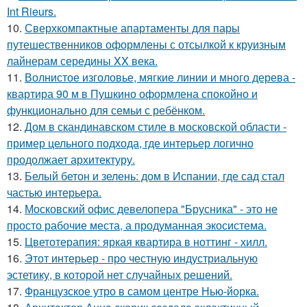
Int Rieurs.
10.
Сверхкомпактные апартаменты для пары
путешественников оформлены с отсылкой к круизным
лайнерам середины XX века.
11.
Волнистое изголовье, мягкие линии и много дерева -
квартира 90 м в Пушкино оформлена спокойно и
функционально для семьи с ребёнком.
12.
Дом в скандинавском стиле в московской области -
пример цельного подхода, где интерьер логично
продолжает архитектуру.
13.
Белый бетон и зелень: дом в Испании, где сад стал
частью интерьера.
14.
Московский офис девелопера "Брусника" - это не
просто рабочие места, а продуманная экосистема.
15.
Цветотерапия: яркая квартира в ноттинг - хилл.
16.
Этот интерьер - про честную индустриальную
эстетику, в которой нет случайных решений.
17.
Французское утро в самом центре Нью-йорка.