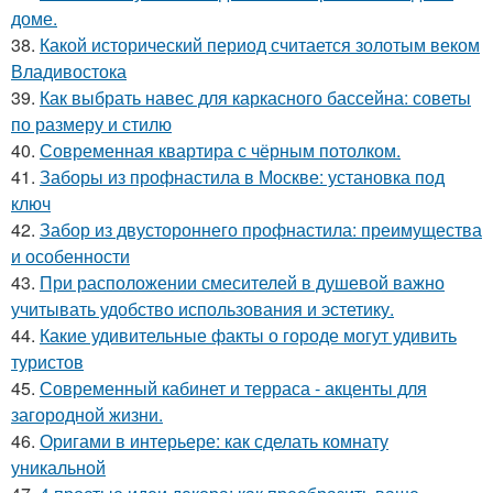
доме.
38.
Какой исторический период считается золотым веком
Владивостока
39.
Как выбрать навес для каркасного бассейна: советы
по размеру и стилю
40.
Современная квартира с чёрным потолком.
41.
Заборы из профнастила в Москве: установка под
ключ
42.
Забор из двустороннего профнастила: преимущества
и особенности
43.
При расположении смесителей в душевой важно
учитывать удобство использования и эстетику.
44.
Какие удивительные факты о городе могут удивить
туристов
45.
Современный кабинет и терраса - акценты для
загородной жизни.
46.
Оригами в интерьере: как сделать комнату
уникальной