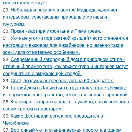
много путешествует.
29.
Небольшая пекарня в центре Мадрида удивляет
интерьером, сочетающим природные мотивы и
футуризм.
30.
Яркая квартира у фонтана в Риме треви.
31.
Уютные уголки под скатной крышей часто становятся
настоящим вызовом для дизайнеров, но именно такие
зоны делают интерьер особенным.
32.
Современный загородный дом в природном стиле -
отличный пример того, как архитектура и интерьер могут
соединяться с окружающей средой.
33.
Свет, воздух и антресоль: уют на 50 квадратах.
34.
Летний дом в Дании был создан как уютное убежище
и творческое пространство, тесно связанное с природой.
35.
Квартира, которая нашлась случайно, сразу покорила
своим светом и простором.
36.
Какие фестивали регулярно проводятся в
Челябинске
37.
Восточный уют и скандинавская простота в одном