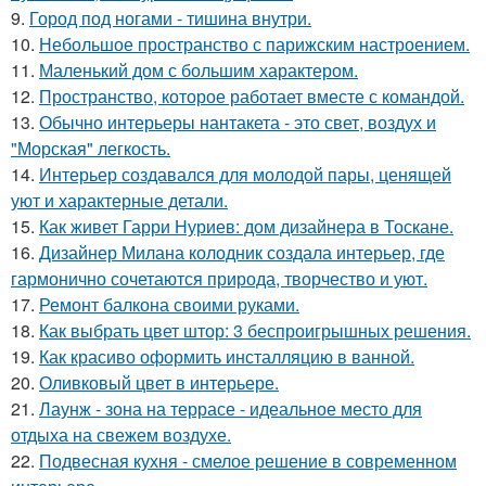
9.
Город под ногами - тишина внутри.
10.
Небольшое пространство с парижским настроением.
11.
Маленький дом с большим характером.
12.
Пространство, которое работает вместе с командой.
13.
Обычно интерьеры нантакета - это свет, воздух и
"Морская" легкость.
14.
Интерьер создавался для молодой пары, ценящей
уют и характерные детали.
15.
Как живет Гарри Нуриев: дом дизайнера в Тоскане.
16.
Дизайнер Милана колодник создала интерьер, где
гармонично сочетаются природа, творчество и уют.
17.
Ремонт балкона своими руками.
18.
Как выбрать цвет штор: 3 беспроигрышных решения.
19.
Как красиво оформить инсталляцию в ванной.
20.
Оливковый цвет в интерьере.
21.
Лаунж - зона на террасе - идеальное место для
отдыха на свежем воздухе.
22.
Подвесная кухня - смелое решение в современном