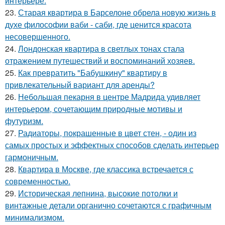
интерьере.
23.
Старая квартира в Барселоне обрела новую жизнь в
духе философии ваби - саби, где ценится красота
несовершенного.
24.
Лондонская квартира в светлых тонах стала
отражением путешествий и воспоминаний хозяев.
25.
Как превратить "Бабушкину" квартиру в
привлекательный вариант для аренды?
26.
Небольшая пекарня в центре Мадрида удивляет
интерьером, сочетающим природные мотивы и
футуризм.
27.
Радиаторы, покрашенные в цвет стен, - один из
самых простых и эффектных способов сделать интерьер
гармоничным.
28.
Квартира в Москве, где классика встречается с
современностью.
29.
Историческая лепнина, высокие потолки и
винтажные детали органично сочетаются с графичным
минимализмом.