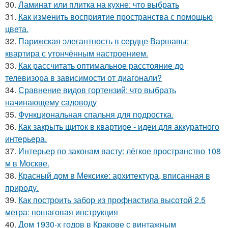
30.
Ламинат или плитка на кухне: что выбрать
31.
Как изменить восприятие пространства с помощью
цвета.
32.
Парижская элегантность в сердце Варшавы:
квартира с утончённым настроением.
33.
Как рассчитать оптимальное расстояние до
телевизора в зависимости от диагонали?
34.
Сравнение видов гортензий: что выбрать
начинающему садоводу
35.
Функциональная спальня для подростка.
36.
Как закрыть щиток в квартире - идеи для аккуратного
интерьера.
37.
Интерьер по законам васту: лёгкое пространство 108
м в Москве.
38.
Красный дом в Мексике: архитектура, вписанная в
природу.
39.
Как построить забор из профнастила высотой 2.5
метра: пошаговая инструкция
40.
Дом 1930-х годов в Кракове с винтажным