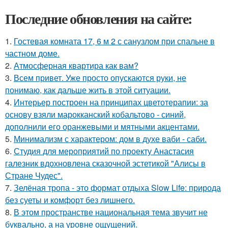
Последние обновления на сайте:
1.
Гостевая комната 17, 6 м 2 с санузлом при спальне в
частном доме.
2.
Атмосферная квартира как вам?
3.
Всем привет. Уже просто опускаются руки, не
понимаю, как дальше жить в этой ситуации.
4.
Интерьер построен на принципах цветотерапии: за
основу взяли марокканский кобальтово - синий,
дополнили его оранжевыми и мятными акцентами.
5.
Минимализм с характером: дом в духе ваби - саби.
6.
Студия для мероприятий по проекту Анастасия
галезник вдохновлена сказочной эстетикой "Алисы в
Стране Чудес".
7.
Зелёная тропа - это формат отдыха Slow Life: природа
без суеты и комфорт без лишнего.
8.
В этом пространстве национальная тема звучит не
буквально, а на уровне ощущений.