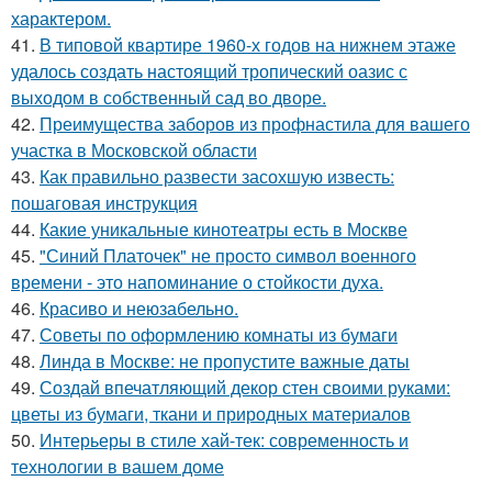
характером.
41.
В типовой квартире 1960-х годов на нижнем этаже
удалось создать настоящий тропический оазис с
выходом в собственный сад во дворе.
42.
Преимущества заборов из профнастила для вашего
участка в Московской области
43.
Как правильно развести засохшую известь:
пошаговая инструкция
44.
Какие уникальные кинотеатры есть в Москве
45.
"Синий Платочек" не просто символ военного
времени - это напоминание о стойкости духа.
46.
Красиво и неюзабельно.
47.
Советы по оформлению комнаты из бумаги
48.
Линда в Москве: не пропустите важные даты
49.
Создай впечатляющий декор стен своими руками:
цветы из бумаги, ткани и природных материалов
50.
Интерьеры в стиле хай-тек: современность и
технологии в вашем доме