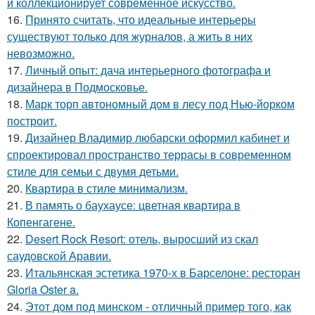
и коллекционирует современное искусство.
16.
Принято считать, что идеальные интерьеры
существуют только для журналов, а жить в них
невозможно.
17.
Личный опыт: дача интерьерного фотографа и
дизайнера в Подмосковье.
18.
Марк торп автономный дом в лесу под Нью-йорком
построит.
19.
Дизайнер Владимир любарски оформил кабинет и
спроектировал пространство террасы в современном
стиле для семьи с двумя детьми.
20.
Квартира в стиле минимализм.
21.
В память о баухаусе: цветная квартира в
Копенгагене.
22.
Desert Rock Resort: отель, выросший из скал
саудовской Аравии.
23.
Итальянская эстетика 1970-х в Барселоне: ресторан
Gloria Oster a.
24.
Этот дом под минском - отличный пример того, как