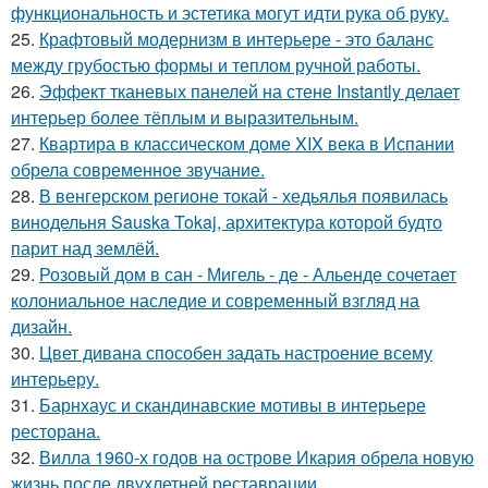
функциональность и эстетика могут идти рука об руку.
25.
Крафтовый модернизм в интерьере - это баланс
между грубостью формы и теплом ручной работы.
26.
Эффект тканевых панелей на стене Instantly делает
интерьер более тёплым и выразительным.
27.
Квартира в классическом доме XIX века в Испании
обрела современное звучание.
28.
В венгерском регионе токай - хедьялья появилась
винодельня Sauska Tokaj, архитектура которой будто
парит над землёй.
29.
Розовый дом в сан - Мигель - де - Альенде сочетает
колониальное наследие и современный взгляд на
дизайн.
30.
Цвет дивана способен задать настроение всему
интерьеру.
31.
Барнхаус и скандинавские мотивы в интерьере
ресторана.
32.
Вилла 1960-х годов на острове Икария обрела новую
жизнь после двухлетней реставрации.