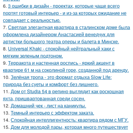
6.
3 ошибки в дизайн - проектах, которые чаще всего
портят готовый интерьер - и из-за которых ожидание не
совпадает с реальностью.
7.
Светлая элегантная квартира в сталинском доме была
оформлена дизайнером Анастасией венедчук для
артистки большого театра оперы и балета в Минске.
8.
Universal Khaki - спокойный нейтральный хаки с
мягким зеленым подтоном.
9.
Терракота и настенная роспись - яркий акцент в
квартире 61 м на соколиной горе, созданной под аренду.
10.
Зелёная тропа - это формат отдыха Slow Life:
природа без суеты и комфорт без лишнего.
11.
Дом от Studia 54 в репино выглядит как роскошная
яхта, пришвартованная среди сосен.
12.
Домашний чек - лист на каникулы.
13.
Темный интерьер с эффектом заката.
14.
Спокойная интеллигентность: квартира рядом с МГУ.
15.
Дом для молодой пары, которая много путешествует