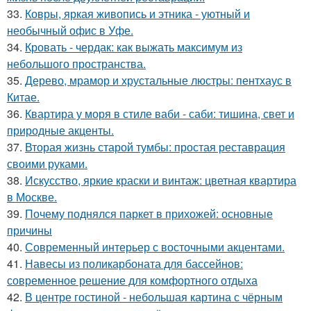
33.
Ковры, яркая живопись и этника - уютный и
необычный офис в Уфе.
34.
Кровать - чердак: как выжать максимум из
небольшого пространства.
35.
Дерево, мрамор и хрустальные люстры: пентхаус в
Китае.
36.
Квартира у моря в стиле ваби - саби: тишина, свет и
природные акценты.
37.
Вторая жизнь старой тумбы: простая реставрация
своими руками.
38.
Искусство, яркие краски и винтаж: цветная квартира
в Москве.
39.
Почему поднялся паркет в прихожей: основные
причины
40.
Современный интерьер с восточными акцентами.
41.
Навесы из поликарбоната для бассейнов:
современное решение для комфортного отдыха
42.
В центре гостиной - небольшая картина с чёрным