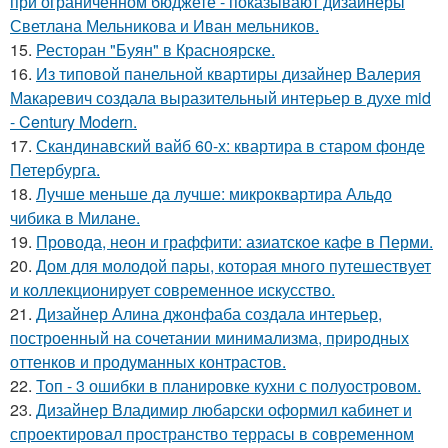
при ограниченном бюджете - показывают дизайнеры
Светлана Мельникова и Иван мельников.
15.
Ресторан "Буян" в Красноярске.
16.
Из типовой панельной квартиры дизайнер Валерия
Макаревич создала выразительный интерьер в духе mid
- Century Modern.
17.
Скандинавский вайб 60-х: квартира в старом фонде
Петербурга.
18.
Лучше меньше да лучше: микроквартира Альдо
чибика в Милане.
19.
Провода, неон и граффити: азиатское кафе в Перми.
20.
Дом для молодой пары, которая много путешествует
и коллекционирует современное искусство.
21.
Дизайнер Алина джонфаба создала интерьер,
построенный на сочетании минимализма, природных
оттенков и продуманных контрастов.
22.
Топ - 3 ошибки в планировке кухни с полуостровом.
23.
Дизайнер Владимир любарски оформил кабинет и
спроектировал пространство террасы в современном