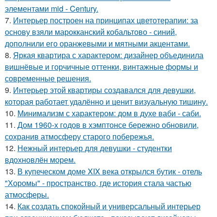
элементами mid - Century.
7.
Интерьер построен на принципах цветотерапии: за
основу взяли марокканский кобальтово - синий,
дополнили его оранжевыми и мятными акцентами.
8.
Яркая квартира с характером: дизайнер объединила
вишнёвые и горчичные оттенки, винтажные формы и
современные решения.
9.
Интерьер этой квартиры создавался для девушки,
которая работает удалённо и ценит визуальную тишину.
10.
Минимализм с характером: дом в духе ваби - саби.
11.
Дом 1960-х годов в хэмптонсе бережно обновили,
сохранив атмосферу старого побережья.
12.
Нежный интерьер для девушки - студентки
вдохновлён морем.
13.
В купеческом доме XIX века открылся бутик - отель
"Хоромы" - пространство, где история стала частью
атмосферы.
14.
Как создать спокойный и универсальный интерьер