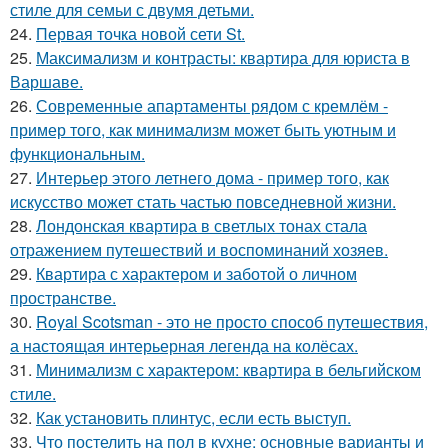
стиле для семьи с двумя детьми.
24.
Первая точка новой сети St.
25.
Максимализм и контрасты: квартира для юриста в
Варшаве.
26.
Современные апартаменты рядом с кремлём -
пример того, как минимализм может быть уютным и
функциональным.
27.
Интерьер этого летнего дома - пример того, как
искусство может стать частью повседневной жизни.
28.
Лондонская квартира в светлых тонах стала
отражением путешествий и воспоминаний хозяев.
29.
Квартира с характером и заботой о личном
пространстве.
30.
Royal Scotsman - это не просто способ путешествия,
а настоящая интерьерная легенда на колёсах.
31.
Минимализм с характером: квартира в бельгийском
стиле.
32.
Как установить плинтус, если есть выступ.
33.
Что постелить на пол в кухне: основные варианты и