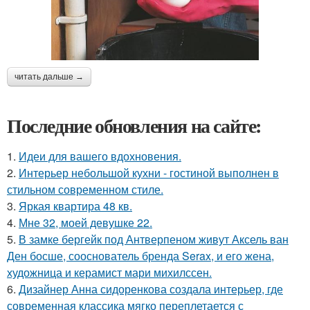
читать дальше →
Последние обновления на сайте:
1.
Идеи для вашего вдохновения.
2.
Интерьер небольшой кухни - гостиной выполнен в
стильном современном стиле.
3.
Яркая квартира 48 кв.
4.
Мне 32, моей девушке 22.
5.
В замке бергейк под Антверпеном живут Аксель ван
Ден босше, сооснователь бренда Serax, и его жена,
художница и керамист мари михилссен.
6.
Дизайнер Анна сидоренкова создала интерьер, где
современная классика мягко переплетается с