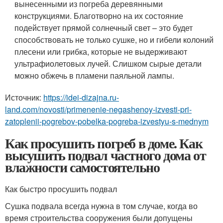
вынесенными из погреба деревянными
конструкциями. Благотворно на их состояние
подействует прямой солнечный свет – это будет
способствовать не только сушке, но и гибели колоний
плесени или грибка, которые не выдерживают
ультрафиолетовых лучей. Слишком сырые детали
можно обжечь в пламени паяльной лампы.
Источник:
https://idei-dizajna.ru-
land.com/novosti/primenenie-negashenoy-izvesti-pri-
zatoplenii-pogrebov-pobelka-pogreba-izvestyu-s-mednym
Как просушить погреб в доме. Как
высушить подвал частного дома от
влажности самостоятельно
Как быстро просушить подвал
Сушка подвала всегда нужна в том случае, когда во
время строительства сооружения были допущены