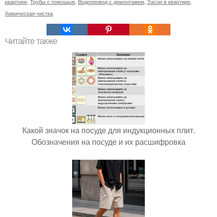
квартире
,
Трубы с помощью
,
Водопровод с демонтажем
,
Засор в квартире
,
Химическая чистка
Читайте также
Какой значок на посуде для индукционных плит.
Обозначения на посуде и их расшифровка