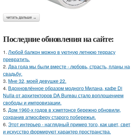
читать дальше →
Последние обновления на сайте:
1.
Любой балкон можно в уютную летнюю террасу
превратить.
2.
Два года мы были вместе - любовь, страсть, планы на
свадьбу.
3.
Мне 32, моей девушке 22.
4.
Вдохновлённое образом модного Милана, кафе Di
Nulla от архитекторов DA Bureau стало воплощением
свободы и импровизации.
5.
Дом 1960-х годов в хэмптонсе бережно обновили,
сохранив атмосферу старого побережья.
6.
Этот интерьер - наглядный пример того, как цвет, свет
и искусство формируют характер пространства.