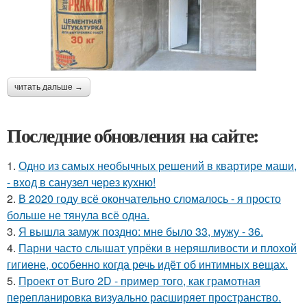
читать дальше →
Последние обновления на сайте:
1.
Одно из самых необычных решений в квартире маши,
- вход в санузел через кухню!
2.
В 2020 году всё окончательно сломалось - я просто
больше не тянула всё одна.
3.
Я вышла замуж поздно: мне было 33, мужу - 36.
4.
Парни часто слышат упрёки в неряшливости и плохой
гигиене, особенно когда речь идёт об интимных вещах.
5.
Проект от Buro 2D - пример того, как грамотная
перепланировка визуально расширяет пространство.