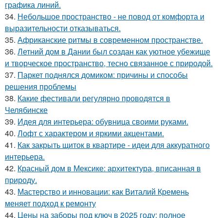
графика линий.
34.
Небольшое пространство - не повод от комфорта и
выразительности отказываться.
35.
Африканские ритмы в современном пространстве.
36.
Летний дом в Дании был создан как уютное убежище
и творческое пространство, тесно связанное с природой.
37.
Паркет поднялся домиком: причины и способы
решения проблемы
38.
Какие фестивали регулярно проводятся в
Челябинске
39.
Идея для интерьера: обувница своими руками.
40.
Лофт с характером и яркими акцентами.
41.
Как закрыть щиток в квартире - идеи для аккуратного
интерьера.
42.
Красный дом в Мексике: архитектура, вписанная в
природу.
43.
Мастерство и инновации: как Виталий Кремень
меняет подход к ремонту
44.
Цены на заборы под ключ в 2025 году: полное