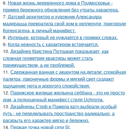
6.
Новая жизнь деревянного дома в Подмосковье -
пример бережного обновления без утраты характера.
7.
Датский архитектор и художник Александра
мадирацца превратила свой дом в хеллерупе, пригороде
Копенгагена, в личный манифест.
8.
Интерьер, который не нуждается в громких словах.
9.
Когда нежность с характером встречается.
10.
Дизайнер Кристина Потоцкая показывает, как
сложная геометрия квартиры может стать
преимуществом, а не проблемой.
11.
Сдержанная ванная с акцентом на детали: спокойная
палитра, лаконичные формы и мягкий свет создают
ощущение уюта и дорогого спокойствия.
12.
Парижское жилище жюльена себбана - это не просто
дом, а полноценный манифест стиля Uchronia.
13.
Дизайнеры Стеф и Памела катч выбрали особый
путь - не переделывать пространство радикально, а
раскрыть его характер мягко и бережно.
14.
Первая точка новой сети St.