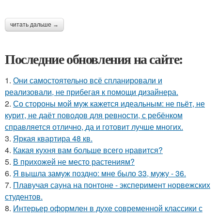
читать дальше →
Последние обновления на сайте:
1.
Они самостоятельно всё спланировали и
реализовали, не прибегая к помощи дизайнера.
2.
Со стороны мой муж кажется идеальным: не пьёт, не
курит, не даёт поводов для ревности, с ребёнком
справляется отлично, да и готовит лучше многих.
3.
Яркая квартира 48 кв.
4.
Какая кухня вам больше всего нравится?
5.
В прихожей не место растениям?
6.
Я вышла замуж поздно: мне было 33, мужу - 36.
7.
Плавучая сауна на понтоне - эксперимент норвежских
студентов.
8.
Интерьер оформлен в духе современной классики с