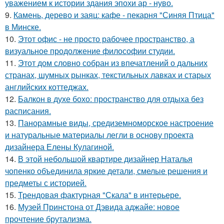
уважением к истории здания эпохи ар - нуво.
9.
Камень, дерево и заяц: кафе - пекарня "Синяя Птица"
в Минске.
10.
Этот офис - не просто рабочее пространство, а
визуальное продолжение философии студии.
11.
Этот дом словно собран из впечатлений о дальних
странах, шумных рынках, текстильных лавках и старых
английских коттеджах.
12.
Балкон в духе бохо: пространство для отдыха без
расписания.
13.
Панорамные виды, средиземноморское настроение
и натуральные материалы легли в основу проекта
дизайнера Елены Кулагиной.
14.
В этой небольшой квартире дизайнер Наталья
чопенко объединила яркие детали, смелые решения и
предметы с историей.
15.
Трендовая фактурная "Скала" в интерьере.
16.
Музей Принстона от Дэвида аджайе: новое
прочтение брутализма.