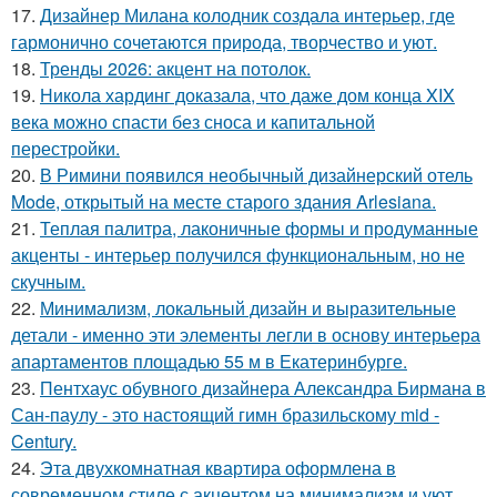
17.
Дизайнер Милана колодник создала интерьер, где
гармонично сочетаются природа, творчество и уют.
18.
Тренды 2026: акцент на потолок.
19.
Никола хардинг доказала, что даже дом конца XIX
века можно спасти без сноса и капитальной
перестройки.
20.
В Римини появился необычный дизайнерский отель
Mode, открытый на месте старого здания Arlesiana.
21.
Теплая палитра, лаконичные формы и продуманные
акценты - интерьер получился функциональным, но не
скучным.
22.
Минимализм, локальный дизайн и выразительные
детали - именно эти элементы легли в основу интерьера
апартаментов площадью 55 м в Екатеринбурге.
23.
Пентхаус обувного дизайнера Александра Бирмана в
Сан-паулу - это настоящий гимн бразильскому mid -
Century.
24.
Эта двухкомнатная квартира оформлена в
современном стиле с акцентом на минимализм и уют.