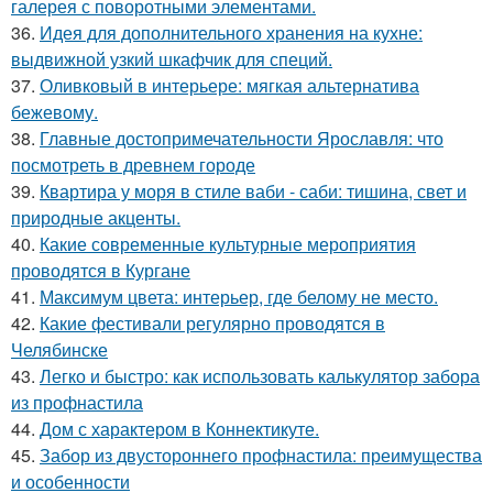
галерея с поворотными элементами.
36.
Идея для дополнительного хранения на кухне:
выдвижной узкий шкафчик для специй.
37.
Оливковый в интерьере: мягкая альтернатива
бежевому.
38.
Главные достопримечательности Ярославля: что
посмотреть в древнем городе
39.
Квартира у моря в стиле ваби - саби: тишина, свет и
природные акценты.
40.
Какие современные культурные мероприятия
проводятся в Кургане
41.
Максимум цвета: интерьер, где белому не место.
42.
Какие фестивали регулярно проводятся в
Челябинске
43.
Легко и быстро: как использовать калькулятор забора
из профнастила
44.
Дом с характером в Коннектикуте.
45.
Забор из двустороннего профнастила: преимущества
и особенности