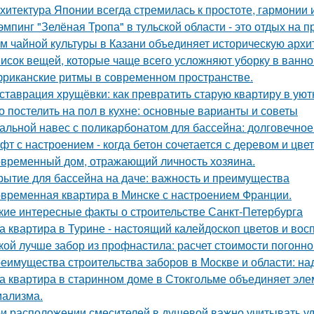
хитектура Японии всегда стремилась к простоте, гармонии 
эмпинг "Зелёная Тропа" в тульской области - это отдых на 
м чайной культуры в Казани объединяет историческую архи
исок вещей, которые чаще всего усложняют уборку в ванно
риканские ритмы в современном пространстве.
ставрация хрущёвки: как превратить старую квартиру в уют
о постелить на пол в кухне: основные варианты и советы
альной навес с поликарбонатом для бассейна: долговечное
фт с настроением - когда бетон сочетается с деревом и цве
временный дом, отражающий личность хозяина.
рытие для бассейна на даче: важность и преимущества
временная квартира в Минске с настроением Франции.
кие интересные факты о строительстве Санкт-Петербурга
а квартира в Турине - настоящий калейдоскоп цветов и вос
кой лучше забор из профнастила: расчет стоимости погонно
еимущества строительства заборов в Москве и области: над
а квартира в старинном доме в Стокгольме объединяет элем
ализма.
и расположении смесителей в душевой важно учитывать удо