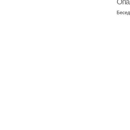
Опа
Бесед