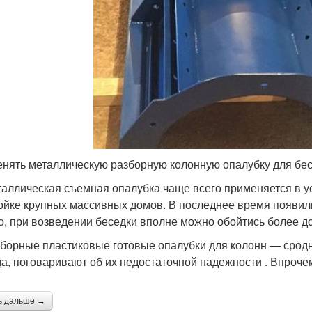
нять металлическую разборную колонную опалубку для бесе
аллическая съемная опалубка чаще всего применяется в у
ойке крупных массивных домов. В последнее время появили
о, при возведении беседки вполне можно обойтись более д
борные пластиковые готовые опалубки для колонн — сродни
а, поговаривают об их недостаточной надежности . Впроче
ь дальше →