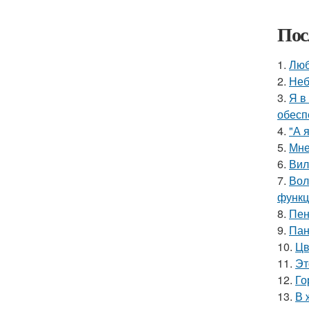
Пос
1.
Люб
2.
Неб
3.
Я в
обесп
4.
"А 
5.
Мне
6.
Вил
7.
Вол
функц
8.
Пен
9.
Пан
10.
Цв
11.
Эт
12.
Го
13.
В 