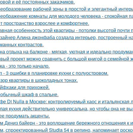
овой и её постоянных заказчиков.
еобразование рабочей зоны в простой и элегантный интерь
еображение комнаты для молодого человека - спокойная п
т пространство взрослее и комфортнее.
авная особенность этой квартиры - потолки высотой почти п
зайнер Алина джонфаба создала интерьер, построенный на
манных контрастов.
на отдыха на балконе - мягкая, уютная и идеально продуман
вый проект можно сравнить с большой книгой о семейной жи
ка - это только начало.
п - 3 ошибки в планировке кухни с полуостровом.
зор квартиры в шоколадных тонах.
йфхаки для прихожей.
обычный шкаф в спальне.
фе Di Nulla в Москве: контролируемый хаос и итальянская л
лая кухня действительно универсальна, но чтобы она не в
ее продумать акценты.
м Дениз байерн - это воплощение бережного отношения к 
м, спроектированный Studia 54 в репино, напоминает роск