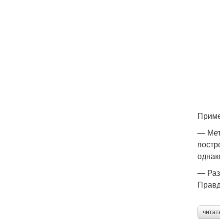
Приме
— Мет
постр
однак
— Раз
Правд
читат