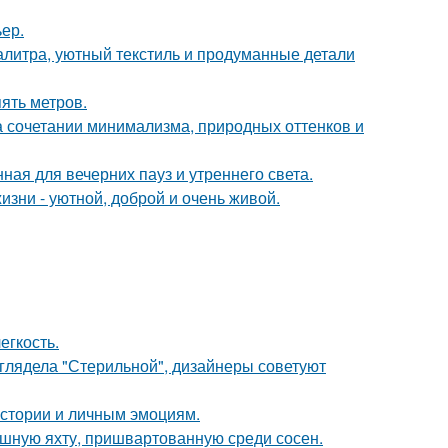
ер.
алитра, уютный текстиль и продуманные детали
ять метров.
 сочетании минимализма, природных оттенков и
ная для вечерних пауз и утреннего света.
зни - уютной, доброй и очень живой.
егкость.
ыглядела "Стерильной", дизайнеры советуют
истории и личным эмоциям.
ошную яхту, пришвартованную среди сосен.