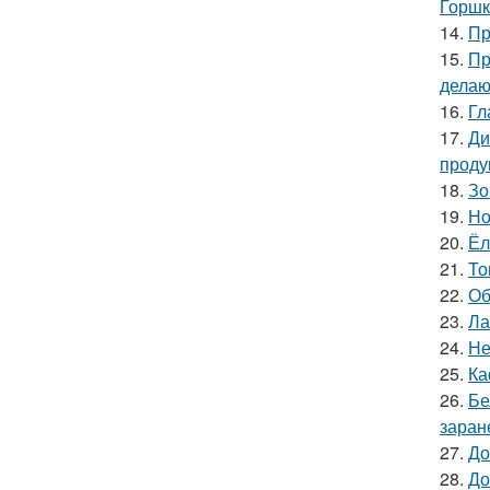
Горшк
14.
Пр
15.
Пр
делаю
16.
Гл
17.
Ди
проду
18.
Зо
19.
Но
20.
Ёл
21.
То
22.
Об
23.
Ла
24.
Не
25.
Ка
26.
Бе
заран
27.
До
28.
До