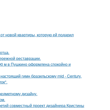
и от новой квартиры, которую ей подарил
отца.
бережной реставрации.
 90 м в Пушкино оформлена спокойно и
настоящий гимн бразильскому mid - Century.
ок".
предметному дизайну.
ом.
третий совместный проект дизайнера Кристины