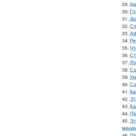
29.
Ар
30.
Гл
31.
До
32.
Сп
33.
Аф
34.
Ре
35.
Чт
36.
Ст
37.
Ло
38.
Со
39.
Ук
40.
Со
41.
Ка
42.
Эт
43.
Ка
44.
Пр
45.
Эт
миним
46.
Пр