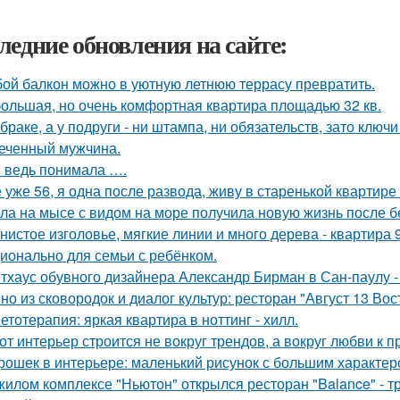
ледние обновления на сайте:
ой балкон можно в уютную летнюю террасу превратить.
ольшая, но очень комфортная квартира площадью 32 кв.
 браке, а у подруги - ни штампа, ни обязательств, зато ключ
еченный мужчина.
я ведь понимала ….
 уже 56, я одна после развода, живу в старенькой квартире 
ла на мысе с видом на море получила новую жизнь после 
нистое изголовье, мягкие линии и много дерева - квартира
ионально для семьи с ребёнком.
тхаус обувного дизайнера Александр Бирман в Сан-паулу - 
но из сковородок и диалог культур: ресторан "Август 13 Вост
етотерапия: яркая квартира в ноттинг - хилл.
от интерьер строится не вокруг трендов, а вокруг любви к 
рошек в интерьере: маленький рисунок с большим характер
жилом комплексе "Ньютон" открылся ресторан "Balance" - 