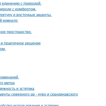
и единению с природой.
природе с комфортом.
тектуру и восточные акценты.
й комнате:
ное пространство.
 и практичное решение
том.
поминаний.
го метра
ежность и эстетика
енты северного ар - нуво и скандинавского
бство использования и эстетику.