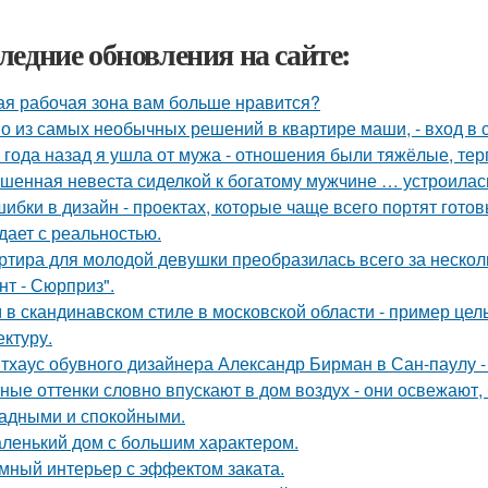
ледние обновления на сайте:
ая рабочая зона вам больше нравится?
о из самых необычных решений в квартире маши, - вход в с
 года назад я ушла от мужа - отношения были тяжёлые, тер
шенная невеста сиделкой к богатому мужчине … устроилас
шибки в дизайн - проектах, которые чаще всего портят готов
дает с реальностью.
ртира для молодой девушки преобразилась всего за нескол
нт - Сюрприз".
 в скандинавском стиле в московской области - пример цел
ектуру.
тхаус обувного дизайнера Александр Бирман в Сан-паулу - 
ные оттенки словно впускают в дом воздух - они освежают,
адными и спокойными.
ленький дом с большим характером.
мный интерьер с эффектом заката.