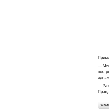
Приме
— Мет
постр
однак
— Раз
Правд
читат