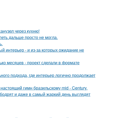
анузел через кухню!
петь дальше просто не могла.
ь.
ый интерьер - и из-за которых ожидание не
ько месяцев - проект сделали в формате
ьного подхода, где интерьер логично продолжает
настоящий гимн бразильскому mid - Century.
 бодрят и даже в самый жаркий день выглядят