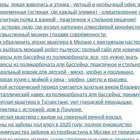
вры, яркая живопись и этника - уютный и необычный офис 
временная гостиная, где каждый элемент - олицетворение у
гнитная полка в ванной - практичное и стильное решение!
 острове лидо, где воздух наполнен атмосферой кинофести
смысленный модерн глазами современности.
к объединить эпохи: квартира в Милане с винтажным настр
к выбрать моющий робот-пылесос: полный гайд для новичк
весы для бассейна из поликарбоната: все, что нужно знать
весы из поликарбоната для бассейна: практичное и стильн
еальный коврик для детской - мягко, удобно и продумано.
ловая кухня с мойкой у окна - удобно, светло и красиво.
кой исторический период считается золотым веком Владиво
таллический навес из поликарбоната для бассейна: преим
етлая квартира в Татарстане: уют городской передышки.
лектика с историей: дом в Лондоне.
етлая квартира с видом на северный речной вокзал.
ны на заборы под ключ в 2025 году: полное руководство
еимущества заборов из профнастила в Москве от произво
олько можно хранить сухие строительные смеси: правила 