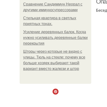
Опа
Сравнение Сандиммун Неорал с
Бесед
другими иммуносупрессорами
Стильная квартира в светлых
приятных тонах.
Усиление деревянных балок. Когда
нужно усиливать деревянные балки
перекрытия
Шторы через которые не видно с
улицы. Тюль на стекле: почему все
больше хозяек выбирают такой
вариант вместо жалюзи и штор