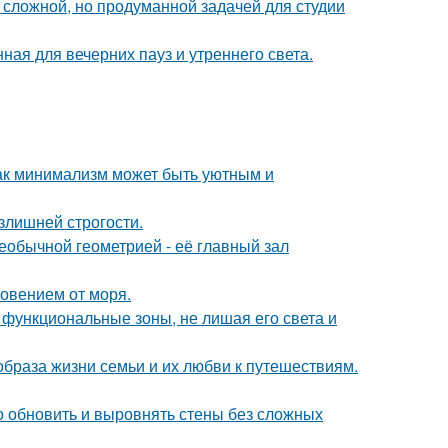
сложной, но продуманной задачей для студии
ная для вечерних пауз и утреннего света.
ак минимализм может быть уютным и
излишней строгости.
еобычной геометрией - её главный зал
новением от моря.
 функциональные зоны, не лишая его света и
образа жизни семьи и их любви к путешествиям.
о обновить и выровнять стены без сложных