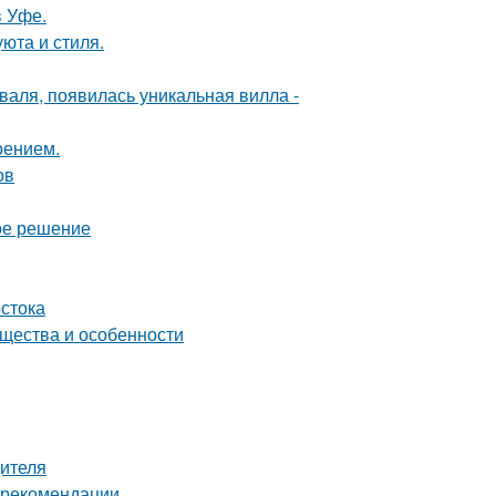
в Уфе.
юта и стиля.
валя, появилась уникальная вилла -
оением.
ов
ое решение
стока
ущества и особенности
дителя
и рекомендации