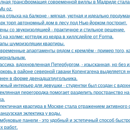
лная трансформация современной виллы в Мадриде стала 
Mu oz.
на отдыха на балконе - мягкая, уютная и идеально продуман
рк торп автономный дом в лесу под Нью-йорком построит.
ены со звукоизоляцией - практичное и стильное решение.
б на холме: коттедж из кедра в хиллсдейле от Forma.
апы шумоизоляции квартиры.
временные апартаменты рядом с кремлём - пример того, к
иональным.
ассика, вдохновленная Петербургом, - изысканная, но без 
рковь в районе северной гавани Копенгагена выделяется н
нен в форме двенадцатиугольника.
жный интерьер для девушки - студентки был создан с вдох
еклянная перегородка помогает разделить пространство на
ха.
лектичная квартира в Москве стала отражением активного 
анцузская эклектика у воды.
мбуковые панели - это удобный и эстетичный способ быстр
х работ.