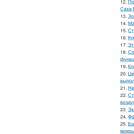
12.
По
Casa 
13.
Зо
14.
Ма
15.
Ст
16.
Ку
17.
Эт
18.
Со
функц
19.
Кл
20.
Це
выпол
21.
Не
22.
Ст
возду
23.
Эк
24.
Фр
25.
Ба
мокры