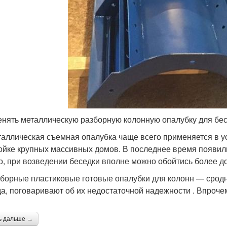
нять металлическую разборную колонную опалубку для бесе
аллическая съемная опалубка чаще всего применяется в у
ойке крупных массивных домов. В последнее время появили
о, при возведении беседки вполне можно обойтись более д
борные пластиковые готовые опалубки для колонн — сродни
а, поговаривают об их недостаточной надежности . Впроче
ь дальше →