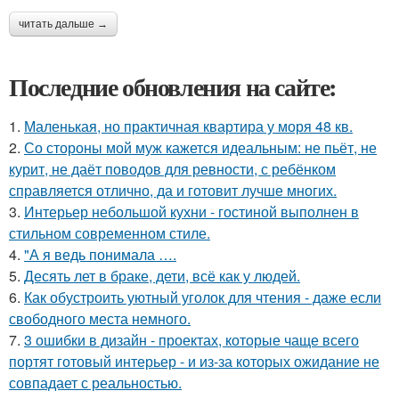
читать дальше →
Последние обновления на сайте:
1.
Маленькая, но практичная квартира у моря 48 кв.
2.
Со стороны мой муж кажется идеальным: не пьёт, не
курит, не даёт поводов для ревности, с ребёнком
справляется отлично, да и готовит лучше многих.
3.
Интерьер небольшой кухни - гостиной выполнен в
стильном современном стиле.
4.
"А я ведь понимала ….
5.
Десять лет в браке, дети, всё как у людей.
6.
Как обустроить уютный уголок для чтения - даже если
свободного места немного.
7.
3 ошибки в дизайн - проектах, которые чаще всего
портят готовый интерьер - и из-за которых ожидание не
совпадает с реальностью.