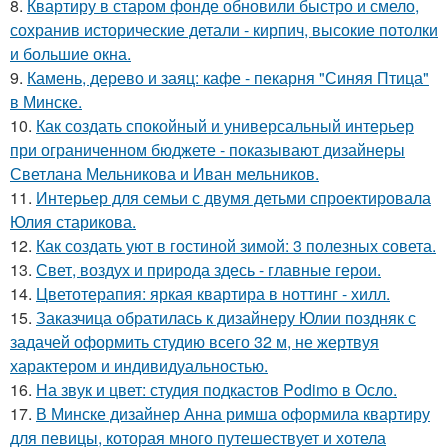
8.
Квартиру в старом фонде обновили быстро и смело,
сохранив исторические детали - кирпич, высокие потолки
и большие окна.
9.
Камень, дерево и заяц: кафе - пекарня "Синяя Птица"
в Минске.
10.
Как создать спокойный и универсальный интерьер
при ограниченном бюджете - показывают дизайнеры
Светлана Мельникова и Иван мельников.
11.
Интерьер для семьи с двумя детьми спроектировала
Юлия старикова.
12.
Как создать уют в гостиной зимой: 3 полезных совета.
13.
Свет, воздух и природа здесь - главные герои.
14.
Цветотерапия: яркая квартира в ноттинг - хилл.
15.
Заказчица обратилась к дизайнеру Юлии поздняк с
задачей оформить студию всего 32 м, не жертвуя
характером и индивидуальностью.
16.
На звук и цвет: студия подкастов Podimo в Осло.
17.
В Минске дизайнер Анна римша оформила квартиру
для певицы, которая много путешествует и хотела