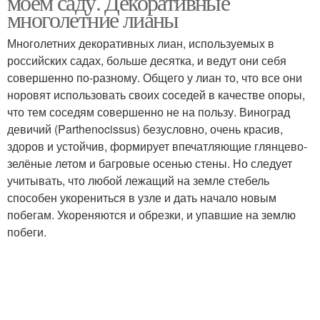
моём саду. Декоративные
многолетние лианы
Многолетних декоративных лиан, используемых в
российских садах, больше десятка, и ведут они себя
Лианы для сада
Быстрорастущие лианы
совершенно по-разному. Общего у лиан то, что все они
норовят использовать своих соседей в качестве опоры,
что тем соседям совершенно не на пользу. Виноград
девичий (Parthenocissus) безусловно, очень красив,
Теневыносливые
Тенелюбивые лианы
здоров и устойчив, формирует впечатляющие глянцево-
лианы
зелёные летом и багровые осенью стены. Но следует
учитывать, что любой лежащий на земле стебель
способен укорениться в узле и дать начало новым
Лианы для
побегам. Укореняются и обрезки, и упавшие на землю
Красивые лианы
подмосковья
побеги.
Лианы для тенистого
сада