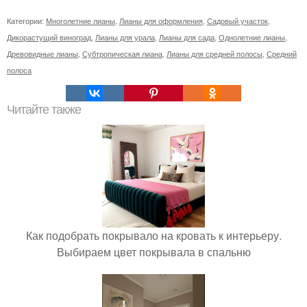
Категории:
Многолетние лианы
,
Лианы для оформления
,
Садовый участок
,
Дикорастущий виноград
,
Лианы для урала
,
Лианы для сада
,
Однолетние лианы
,
Древовидные лианы
,
Субтропическая лиана
,
Лианы для средней полосы
,
Средний
полоса
Читайте также
Как подобрать покрывало на кровать к интерьеру.
Выбираем цвет покрывала в спальню