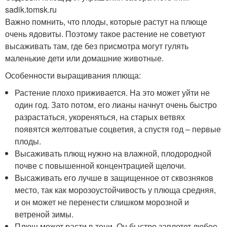
sadik.tomsk.ru
Важно помнить, что плоды, которые растут на плюще
очень ядовиты. Поэтому такое растение не советуют
высаживать там, где без присмотра могут гулять
маленькие дети или домашние животные.
Особенности выращивания плюща:
Растение плохо приживается. На это может уйти не
один год. Зато потом, его лианы начнут очень быстро
разрастаться, укореняться, на старых ветвях
появятся желтоватые соцветия, а спустя год – первые
плоды.
Высаживать плющ нужно на влажной, плодородной
почве с повышенной концентрацией щелочи.
Высаживать его лучше в защищенное от сквозняков
место, так как морозоустойчивость у плюща средняя,
и он может не перенести слишком морозной и
ветреной зимы.
Плющ может расти в тени. Он быстро заплетет любое