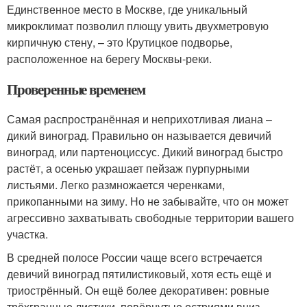
Единственное место в Москве, где уникальный
микроклимат позволил плющу увить двухметровую
кирпичную стену, – это Крутицкое подворье,
расположенное на берегу Москвы-реки.
Проверенные временем
Самая распространённая и неприхотливая лиана –
дикий виноград. Правильно он называется девичий
виноград, или партеноциссус. Дикий виноград быстро
растёт, а осенью украшает пейзаж пурпурными
листьями. Легко размножается черенками,
прикопанными на зиму. Но не забывайте, что он может
агрессивно захватывать свободные территории вашего
участка.
В средней полосе России чаще всего встречается
девичий виноград пятилистиковый, хотя есть ещё и
триострённый. Он ещё более декоративен: ровные
трёхгранные листики, повёрнутые остриями вниз,