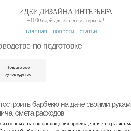
ИДЕИ ДИЗАЙНА ИНТЕРЬЕРА
+1000 идей для вашего интерьера!
главная
новости
статьи
оводство по подготовке
Пошаговое
руководство
 построить барбекю на даче своими рукам
пича: смета расходов
 из первых этапов воплощения проекта, является расчет м
 Садовые барбекю для дачи имеют множество схем, показыва