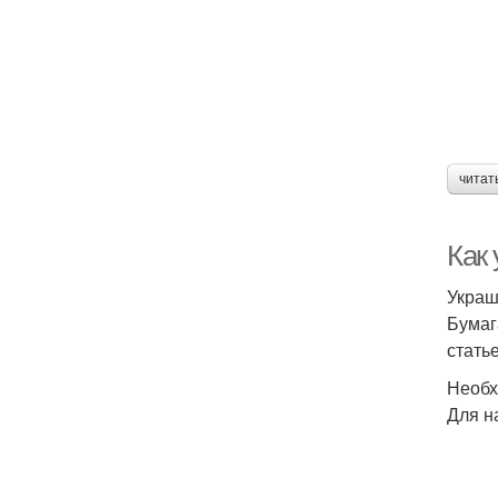
читат
Как 
Украш
Бумаг
стать
Необх
Для н