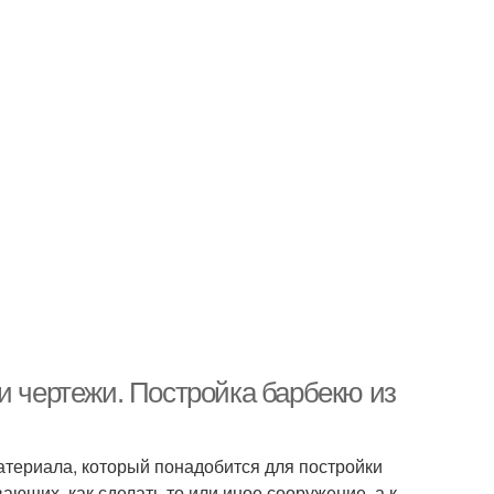
и чертежи. Постройка барбекю из
атериала, который понадобится для постройки
ющих, как сделать то или иное сооружение, а к