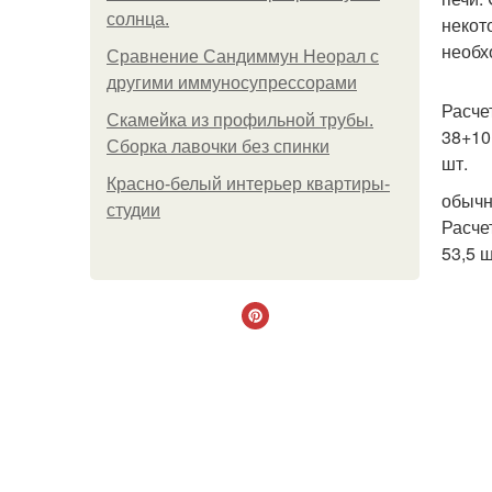
солнца.
некот
необх
Сравнение Сандиммун Неорал с
другими иммуносупрессорами
Расче
Скамейка из профильной трубы.
38+10
Сборка лавочки без спинки
шт.
Красно-белый интерьер квартиры-
обычн
студии
Расче
53,5 ш