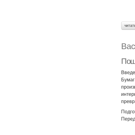
читат
Вас
Пош
Введ
Бумаг
произ
интер
превр
Подго
Перед