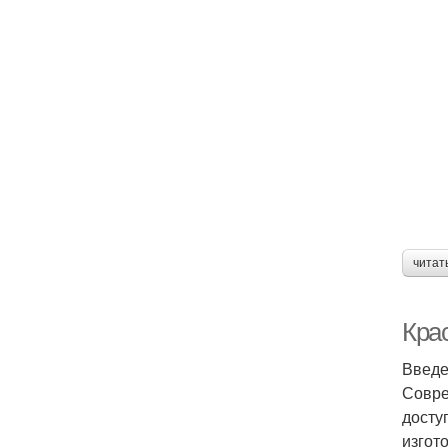
читат
Кра
Введ
Совре
досту
изгот