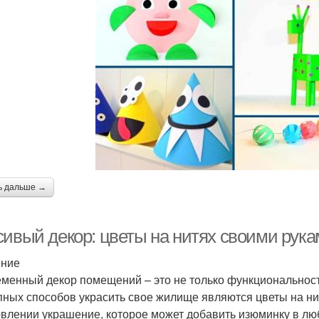
ь дальше →
сивый декор: цветы на нитях своими рук
ение
менный декор помещений – это не только функциональность
пных способов украсить свое жилище являются цветы на нит
овлении украшение, которое может добавить изюминку в люб