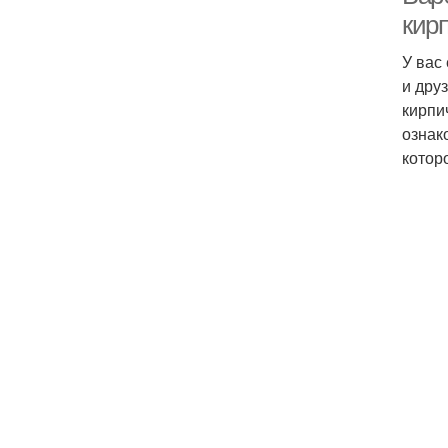
кир
У вас
и дру
кирпи
ознак
котор