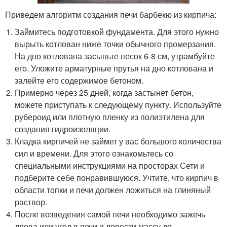
Приведем алгоритм создания печи барбекю из кирпича:
Займитесь подготовкой фундамента. Для этого нужно
вырыть котлован ниже точки обычного промерзания.
На дно котлована засыпьте песок 6-8 см, утрамбуйте
его. Уложите арматурные прутья на дно котлована и
залейте его содержимое бетоном.
Примерно через 25 дней, когда застынет бетон,
можете приступать к следующему пункту. Используйте
рубероид или плотную пленку из полиэтилена для
создания гидроизоляции.
Кладка кирпичей не займет у вас большого количества
сил и времени. Для этого ознакомьтесь со
специальными инструкциями на просторах Сети и
подберите себе понравившуюся. Учтите, что кирпич в
области топки и печи должен ложиться на глиняный
раствор.
После возведения самой печи необходимо зажечь
дрова или угол в печи и довести массу до