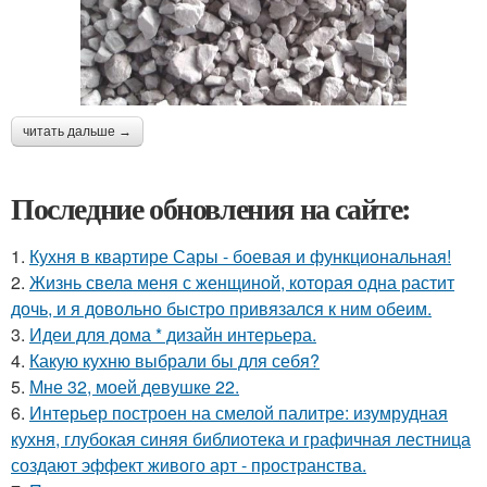
читать дальше →
Последние обновления на сайте:
1.
Кухня в квартире Сары - боевая и функциональная!
2.
Жизнь свела меня с женщиной, которая одна растит
дочь, и я довольно быстро привязался к ним обеим.
3.
Идеи для дома * дизайн интерьера.
4.
Какую кухню выбрали бы для себя?
5.
Мне 32, моей девушке 22.
6.
Интерьер построен на смелой палитре: изумрудная
кухня, глубокая синяя библиотека и графичная лестница
создают эффект живого арт - пространства.