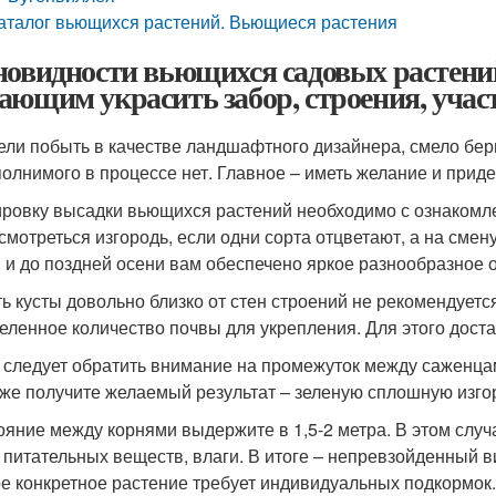
аталог вьющихся растений. Вьющиеся растения
новидности вьющихся садовых растени
ающим украсить забор, строения, учас
ели побыть в качестве ландшафтного дизайнера, смело бери
олнимого в процессе нет. Главное – иметь желание и прид
ровку высадки вьющихся растений необходимо с ознакомле
 смотреться изгородь, если одни сорта отцветают, а на сме
 и до поздней осени вам обеспечено яркое разнообразное 
ь кусты довольно близко от стен строений не рекомендуетс
еленное количество почвы для укрепления. Для этого доста
 следует обратить внимание на промежуток между саженцами
 же получите желаемый результат – зеленую сплошную изго
ояние между корнями выдержите в 1,5-2 метра. В этом случа
, питательных веществ, влаги. В итоге – непревзойденный 
е конкретное растение требует индивидуальных подкормок.