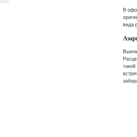
В офо
ориги
вида 
Азар
Вьюнк
Расцв
такой
встре
забор