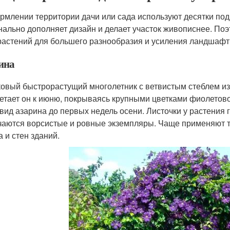
рмлении территории дачи или сада используют десятки по
нально дополняет дизайн и делает участок живописнее. По
растений для большего разнообразия и усиления ландшафт
ина
овый быстрорастущий многолетник с ветвистым стеблем из М
етает он к июню, покрываясь крупными цветками фиолетовог
 вид азарина до первых недель осени. Листочки у растения 
чаются ворсистые и ровные экземпляры. Чаще применяют 
а и стен зданий.