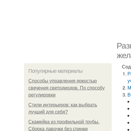
Раз
жел
Сод
Популярные материалы
Р
у
Способы управления яркостью
М
свечения светодиодов. По способу
В
регулировки
Стили интерьеров: как выбрать
лучший для себя?
Скамейка из профильной трубы.
Сборка лавочки без спинки