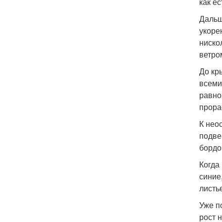
как ес
Дальш
укоре
ниско
ветро
До кр
всеми
равно
прора
К нео
подве
бордо
Когда
синие
листь
Уже п
рост н