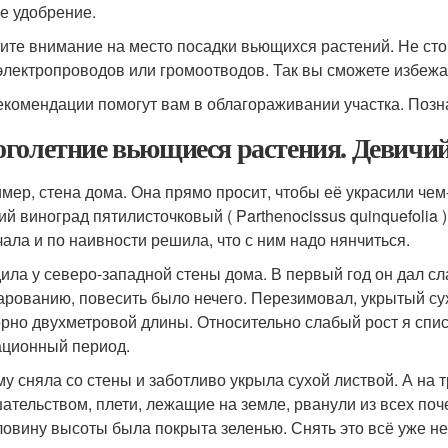
е удобрение.
ите внимание на место посадки вьющихся растений. Не сто
 электропроводов или громоотводов. Так вы сможете избе
екомендации помогут вам в облагораживании участка. Позн
голетние вьющиеся растения. Девичи
мер, стена дома. Она прямо просит, чтобы её украсили че
й виноград пятилисточковый ( Parthenocissus quinquefolia )
чала и по наивности решила, что с ним надо нянчиться.
ила у северо-западной стены дома. В первый год он дал сла
арованию, повесить было нечего. Перезимовал, укрытый сух
рно двухметровой длины. Относительно слабый рост я спис
ационный период.
му сняла со стены и заботливо укрыла сухой листвой. А на
ательством, плети, лежащие на земле, рванули из всех поч
ловину высоты была покрыта зеленью. Снять это всё уже не