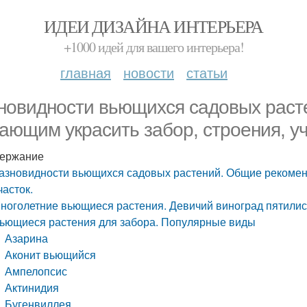
ИДЕИ ДИЗАЙНА ИНТЕРЬЕРА
+1000 идей для вашего интерьера!
главная
новости
статьи
новидности вьющихся садовых раст
ающим украсить забор, строения, уч
ержание
азновидности вьющихся садовых растений. Общие рекомен
часток.
ноголетние вьющиеся растения. Девичий виноград пятили
ьющиеся растения для забора. Популярные виды
Азарина
Аконит вьющийся
Ампелопсис
Актинидия
Бугенвиллея