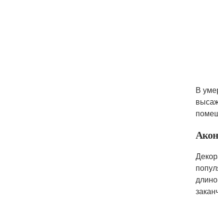
В уме
высаж
помещ
Акон
Декор
попул
длино
закан