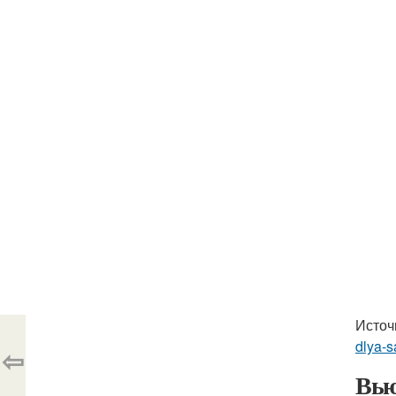
Источ
dlya-s
⇦
Вью