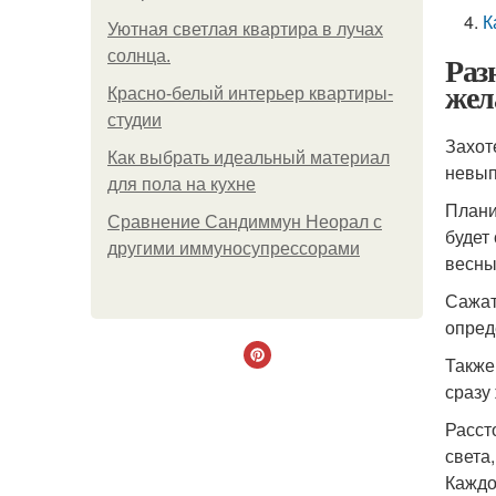
К
Уютная светлая квартира в лучах
солнца.
Раз
жел
Красно-белый интерьер квартиры-
студии
Захот
Как выбрать идеальный материал
невып
для пола на кухне
Плани
Сравнение Сандиммун Неорал с
будет
другими иммуносупрессорами
весны
Сажат
опред
Также
сразу
Расст
света
Каждо