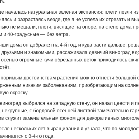
ть.
е началась натуральная зелёная экспансия: плети лезли из 
няясь и разрастаясь везде, где я не успела их отрезать и 
лько не мешали, плети, висящие на опоре, на стене дома п
м и 40-градусные — без ветра.
ыши дома он добрался на 4-й год, и куда расти дальше, реш
 друзьями и знакомыми, рассаживала девичий виноград вдол
 осенью огромные кучи обрезанных веток приходилось сжигат
стёт.
споримым достоинствам растения можно отнести большой о
рженным никаким заболеваниям, приобретающим на солне
вую окраску.
 виноград выбрался на западную стену, он начал цвести и п
, некрупные, с бордовой осенней листвой замечательно га
ев служит замечательным фоном для декоративных многоле
осле нескольких лет выращивания я узнала, что по молодос
ачинается с 3-4-го года.