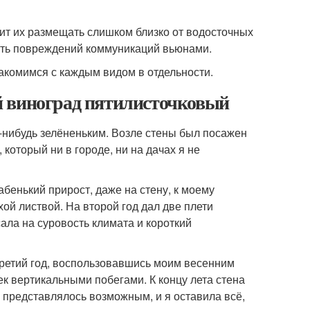
ит их размещать слишком близко от водосточных
жать повреждений коммуникаций вьюнами.
акомимся с каждым видом в отдельности.
й виноград пятилисточковый
м-нибудь зелёненьким. Возле стены был посажен
, который ни в городе, ни на дачах я не
бенький прирост, даже на стену, к моему
ой листвой. На второй год дал две плети
ала на суровость климата и короткий
 третий год, воспользовавшись моим весенним
ек вертикальными побегами. К концу лета стена
 представлялось возможным, и я оставила всё,