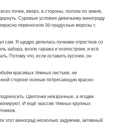
всех почек, вверх, в стороны, ползли по земле,
выдернуть. Суровые условия девичьему винограду
рекрасно переносили 30-градусные морозы с
ал сам. Я щедро делилась пучками отростков со
ь забора, возле гаража и хозпостроек, и всё
ь. Потому что, если оставить кусочек, он
бъём красивых тёмных листьев, не
чной стороне осенью потрясающую красно-
лодоносить. Цветочки невзрачные, а ягодки
рмонируют. И ещё: массив тёмных крупных
тников.
ти этот виноград несколько задумчив, активный