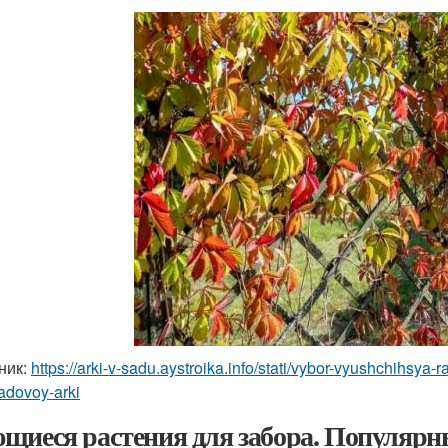
ник:
https://arki-v-sadu.aystroika.info/stati/vybor-vyushchihsya
adovoy-arki
щиеся растения для забора. Популярн