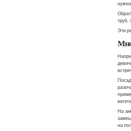
нужно
Обрат
труб,
Эти р
Мно
Напри
девичи
встре
Посад
разоч
приме
вегет
На зи
замеш
на по