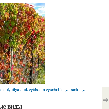
-rasteniy-dlya-arok-vybiraem-vyushchiesya-rasteniya-
⇨
ые виды