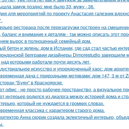
ышла замуж поздно: мне было 33, мужу - 36.
дия для мероприятий по проекту Анастасия галезник вдохн
".
ерьер ресторана после перезагрузки построен на смешении
, баланс и внимание к деталям - так можно описать этот пр
нем вырос в полноценный семейный дом.
ый бетон и зелень: дом в Испании, где сад стал частью инте
лондонской белгравии дизайнеры Dimorestudio завершили
, над которыми работали почти десять лет.
дустриальное искусство и упорядоченный хаос: дом архит
временная дача с природными мотивами: дом 147, 3 м от Zro
сторан "Буян" в Красноярске.
от офис - не просто рабочее пространство, а визуальное 
от интерьер родился из диалога между историей дома и страс
терьер, который не нуждается в громких словах.
временная классика с характером старого дома.
хитектор Анна скорик создала эклектичный интерьер, объ
ы.