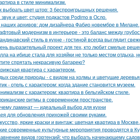
артира в стиле минимализм.
к выбрать цвет штор: 3 беспроигрышных решения.
 звук и цвет: студия подкастов Podimo в Осло.
 наших архивов: дом дизайнера Фабио новембре в Милане.
афтовый модернизм в интерьере - это баланс между грубо
андинавский стиль в кухне - гостиной всегда выглядит свеж
ень выразительный проект для тех, кто любит смелые реше
лла на ибице стала для хозяйки не только местом отдыха, 
тите спрятать некрасивую батарею?
рижская квартира с характером.
дых среди природы - с видом на холмы и цветущие деревья
тик - отель с характером: когда здание становится музеем.
нимализм с характером: квартира в бельгийском стиле.
риканские ритмы в современном пространстве.
чему ламинат — идеальный выбор для кухни
ея для обновления прихожей своими руками.
кусство, яркие краски и винтаж: цветная квартира в Москве.
кие современные культурные мероприятия проводятся в Ку
авнение видов гортензий: что выбрать начинающему садо