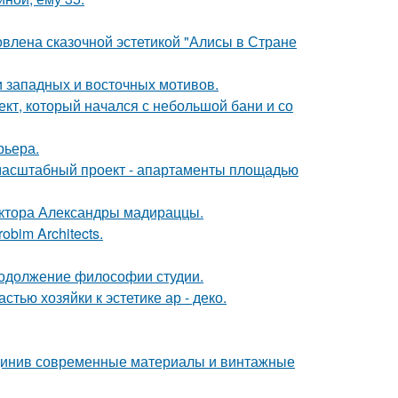
овлена сказочной эстетикой "Алисы в Стране
 западных и восточных мотивов.
оект, который начался с небольшой бани и со
рьера.
 масштабный проект - апартаменты площадью
ектора Александры мадираццы.
bim Architects.
продолжение философии студии.
тью хозяйки к эстетике ар - деко.
единив современные материалы и винтажные