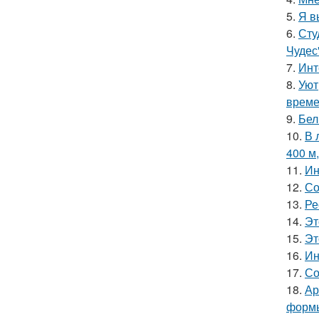
5.
Я в
6.
Сту
Чудес
7.
Инт
8.
Уют
време
9.
Бел
10.
В 
400 м
11.
Ин
12.
Со
13.
Ре
14.
Эт
15.
Эт
16.
Ин
17.
Со
18.
Ар
форм