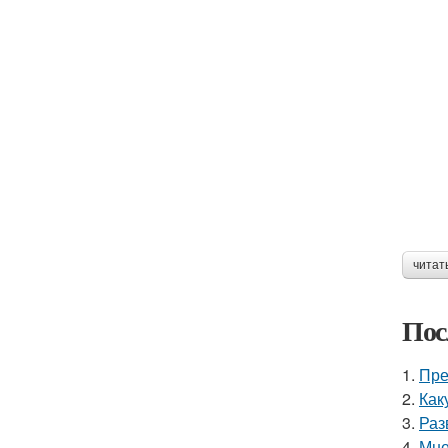
читат
Пос
1.
Пре
2.
Как
3.
Раз
4.
Мне