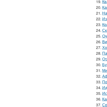
19.
Кв
20.
Ка
21.
На
22.
Из
23.
Кр
24.
Ск
25.
Оч
26.
Ви
27.
Хо
28.
Па
29.
От
30.
Бу
31.
Ми
32.
Аф
33.
По
34.
Ид
35.
Ис
36.
Ка
37.
Ср