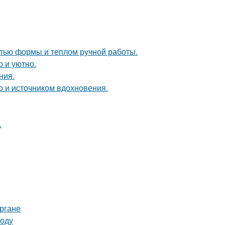
стью формы и теплом ручной работы.
о и уютно.
ния.
но и источником вдохновения.
.
ргане
воду