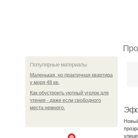
Про
Популярные материалы
Маленькая, но практичная квартира
у моря 48 кв.
Как обустроить уютный уголок для
чтения - даже если свободного
места немного.
Эфф
Новый
прозр
улице