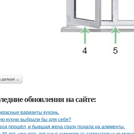
ь дальше →
ледние обновления на сайте:
красные варианты кухонь.
ую кухню выбрали бы для себя?
вод прошёл, и бывшая жена сразу подала на алименты.
 30 лет, уже пять лет как я замужем за замечательным мужч