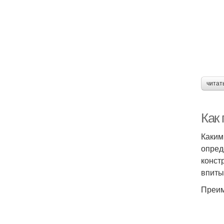
читат
Как
Каким
опред
конст
впиты
Преим