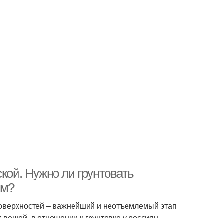
кой. Нужно ли грунтовать
ем?
поверхностей – важнейший и неотъемлемый этап
 вещей, в отношении к грунтовке у россиян