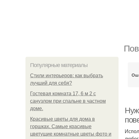
Пов
Популярные материалы
Ош
Стили интерьеров: как выбрать
лучший для себя?
Гостевая комната 17, 6 м 2 с
санузлом при спальне в частном
доме.
Нужн
пов
Красивые цветы для дома в
горшках. Самые красивые
Испол
цветущие комнатные цветы фото и
любог