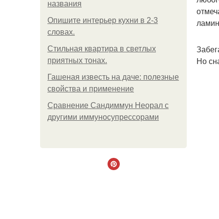
названия
отмеч
Опишите интерьер кухни в 2-3
ламин
словах.
Забег
Стильная квартира в светлых
Но сн
приятных тонах.
Гашеная известь на даче: полезные
свойства и применение
Сравнение Сандиммун Неорал с
другими иммуносупрессорами