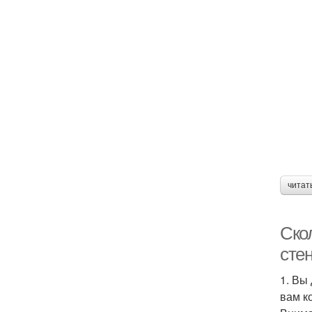
читат
Ско
сте
1. Вы
вам к