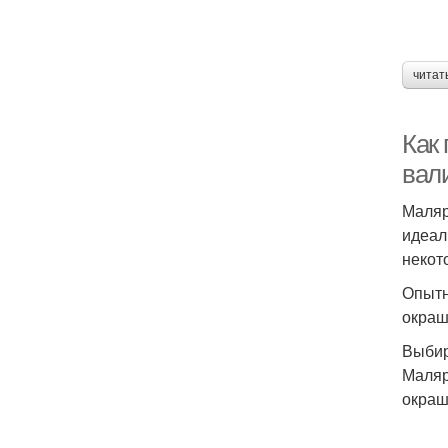
читат
Как 
вал
Маляр
идеал
некот
Опытн
окраш
Выбир
Маляр
окраш