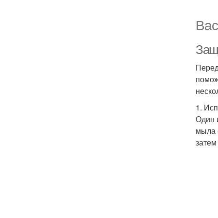
Вас
Защ
Перед
помож
неско
1. Ис
Один 
мыла 
затем