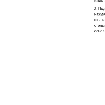
Внима
2. По
нажда
шпатл
стены
основ