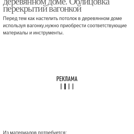
деревянном доме. Облицовка
перекрытий вагонкой
Перед тем как настелить потолок в деревянном доме
Потолок в загородном
используя вагонку,нужно приобрести соответствующие
Подвесной потолок
доме
материалы и инструменты.
Натяжной потолок
Потолок в доме
Пеноплекс для потолка
Из материалов потребуется: