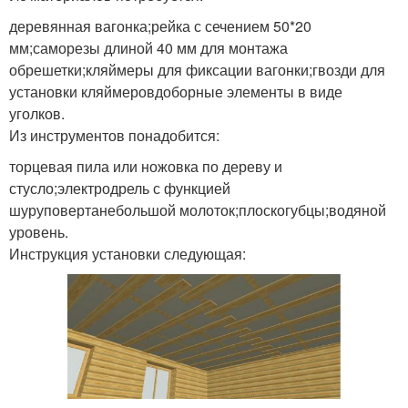
деревянная вагонка;рейка с сечением 50*20
мм;саморезы длиной 40 мм для монтажа
обрешетки;кляймеры для фиксации вагонки;гвозди для
установки кляймеровдоборные элементы в виде
уголков.
Из инструментов понадобится:
торцевая пила или ножовка по дереву и
стусло;электродрель с функцией
шуруповертанебольшой молоток;плоскогубцы;водяной
уровень.
Инструкция установки следующая: