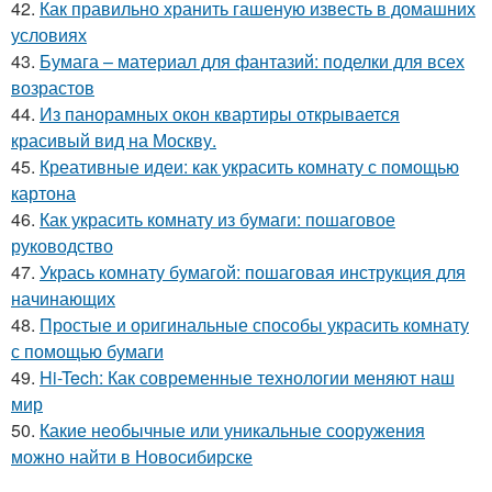
42.
Как правильно хранить гашеную известь в домашних
условиях
43.
Бумага – материал для фантазий: поделки для всех
возрастов
44.
Из панорамных окон квартиры открывается
красивый вид на Москву.
45.
Креативные идеи: как украсить комнату с помощью
картона
46.
Как украсить комнату из бумаги: пошаговое
руководство
47.
Укрась комнату бумагой: пошаговая инструкция для
начинающих
48.
Простые и оригинальные способы украсить комнату
с помощью бумаги
49.
Hi-Tech: Как современные технологии меняют наш
мир
50.
Какие необычные или уникальные сооружения
можно найти в Новосибирске