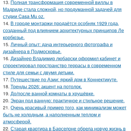
13.
Полная трансформация современной виллы в
Мадриде стала сложной, но продуманной задачей для
студии Casa Mu oz.
14.
В городе монтаржи продаётся особняк 1929 года,
созданный под влиянием архитектурных принципов Ле
корбюзье.
15.
Личный опыт: дача интерьерного фотографа и
дизайнера в Подмосковье.
16.
Дизайнер Владимир любарски оформил кабинет и
спроектировал пространство террасы в современном
стиле для семьи с двумя детьми.
17.
Путешествие по Азии: яркий дом в Коннектикуте.
18.
Тренды 2026: акцент на потолок.
19.
До/после ванной комнаты в хрущёвке.
20.
Экран под ванную: практичное и стильное решение.
21.
Очень красивый пример того, как минимализм может
быть не холодным, а наполненным теплом и
атмосферой.
22.
Старая квартира в Барселоне обрела новую жизнь в