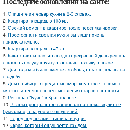
Последние обновления на сайте:
1.
Опишите интерьер кухни в 2-3 словах.
2.
Квартира площадью 108 кв.
3.
Свежий ремонт в квартире после перепланировки.
4.
Просторная и светлая кухня выглядит очень
привлекательно.
5.
Квартира площадью 47 кв.
6.
Как-то так вышло, что в один прекрасный день решила
я помыть посуду вручную, оставив технику в покое.
7.
Два года мы были вместе - любовь, страсть, планы на
свадьбу.
8.
Дом на ибице в средиземноморском стиле - пример
мягкого и тёплого переосмысления старой постройки.
9.
Ресторан "Буян" в Красноярске.
10.
В этом пространстве национальная тема звучит не
буквально, а на уровне ощущений.
11.
Город под ногами - тишина внутри.
12.
Офис, который ощущается как дом.