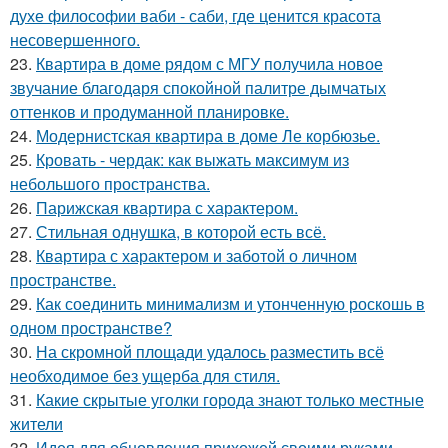
духе философии ваби - саби, где ценится красота
несовершенного.
23.
Квартира в доме рядом с МГУ получила новое
звучание благодаря спокойной палитре дымчатых
оттенков и продуманной планировке.
24.
Модернистская квартира в доме Ле корбюзье.
25.
Кровать - чердак: как выжать максимум из
небольшого пространства.
26.
Парижская квартира с характером.
27.
Стильная однушка, в которой есть всё.
28.
Квартира с характером и заботой о личном
пространстве.
29.
Как соединить минимализм и утонченную роскошь в
одном пространстве?
30.
На скромной площади удалось разместить всё
необходимое без ущерба для стиля.
31.
Какие скрытые уголки города знают только местные
жители
32.
Идея для обновления прихожей своими руками.