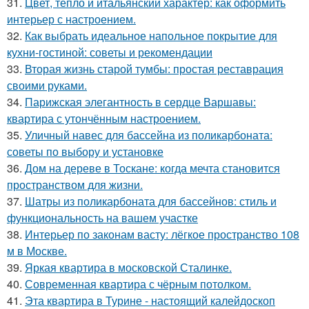
31.
Цвет, тепло и итальянский характер: как оформить
интерьер с настроением.
32.
Как выбрать идеальное напольное покрытие для
кухни-гостиной: советы и рекомендации
33.
Вторая жизнь старой тумбы: простая реставрация
своими руками.
34.
Парижская элегантность в сердце Варшавы:
квартира с утончённым настроением.
35.
Уличный навес для бассейна из поликарбоната:
советы по выбору и установке
36.
Дом на дереве в Тоскане: когда мечта становится
пространством для жизни.
37.
Шатры из поликарбоната для бассейнов: стиль и
функциональность на вашем участке
38.
Интерьер по законам васту: лёгкое пространство 108
м в Москве.
39.
Яркая квартира в московской Сталинке.
40.
Современная квартира с чёрным потолком.
41.
Эта квартира в Турине - настоящий калейдоскоп