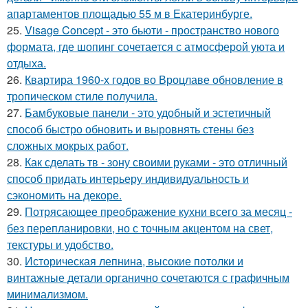
апартаментов площадью 55 м в Екатеринбурге.
25.
Visage Concept - это бьюти - пространство нового
формата, где шопинг сочетается с атмосферой уюта и
отдыха.
26.
Квартира 1960-х годов во Вроцлаве обновление в
тропическом стиле получила.
27.
Бамбуковые панели - это удобный и эстетичный
способ быстро обновить и выровнять стены без
сложных мокрых работ.
28.
Как сделать тв - зону своими руками - это отличный
способ придать интерьеру индивидуальность и
сэкономить на декоре.
29.
Потрясающее преображение кухни всего за месяц -
без перепланировки, но с точным акцентом на свет,
текстуры и удобство.
30.
Историческая лепнина, высокие потолки и
винтажные детали органично сочетаются с графичным
минимализмом.