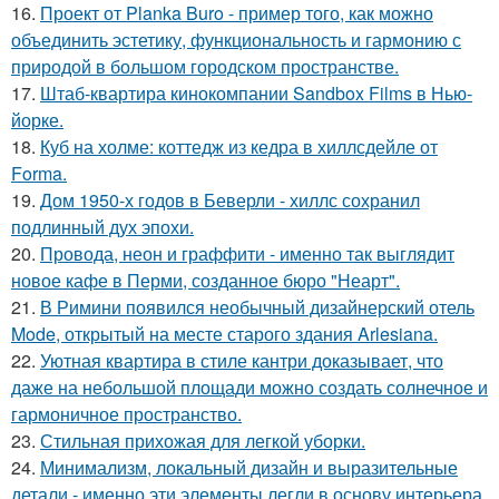
16.
Проект от Planka Buro - пример того, как можно
объединить эстетику, функциональность и гармонию с
природой в большом городском пространстве.
17.
Штаб-квартира кинокомпании Sandbox Films в Нью-
йорке.
18.
Куб на холме: коттедж из кедра в хиллсдейле от
Forma.
19.
Дом 1950-х годов в Беверли - хиллс сохранил
подлинный дух эпохи.
20.
Провода, неон и граффити - именно так выглядит
новое кафе в Перми, созданное бюро "Неарт".
21.
В Римини появился необычный дизайнерский отель
Mode, открытый на месте старого здания Arlesiana.
22.
Уютная квартира в стиле кантри доказывает, что
даже на небольшой площади можно создать солнечное и
гармоничное пространство.
23.
Стильная прихожая для легкой уборки.
24.
Минимализм, локальный дизайн и выразительные
детали - именно эти элементы легли в основу интерьера