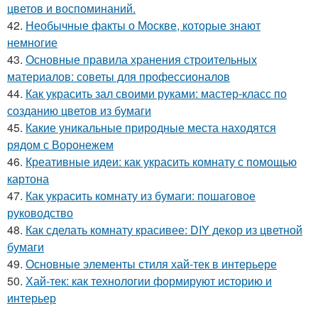
цветов и воспоминаний.
42.
Необычные факты о Москве, которые знают
немногие
43.
Основные правила хранения строительных
материалов: советы для профессионалов
44.
Как украсить зал своими руками: мастер-класс по
созданию цветов из бумаги
45.
Какие уникальные природные места находятся
рядом с Воронежем
46.
Креативные идеи: как украсить комнату с помощью
картона
47.
Как украсить комнату из бумаги: пошаговое
руководство
48.
Как сделать комнату красивее: DIY декор из цветной
бумаги
49.
Основные элементы стиля хай-тек в интерьере
50.
Хай-тек: как технологии формируют историю и
интерьер