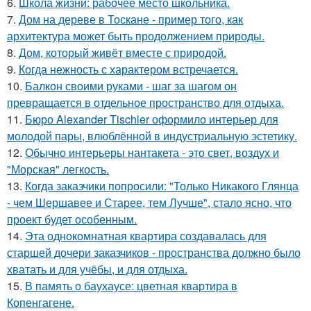
6.
Школа жизни: рабочее место школьника.
7.
Дом на дереве в Тоскане - пример того, как
архитектура может быть продолжением природы.
8.
Дом, который живёт вместе с природой.
9.
Когда нежность с характером встречается.
10.
Балкон своими руками - шаг за шагом он
превращается в отдельное пространство для отдыха.
11.
Бюро Alexander Tischler оформило интерьер для
молодой пары, влюблённой в индустриальную эстетику.
12.
Обычно интерьеры нантакета - это свет, воздух и
"Морская" легкость.
13.
Когда заказчики попросили: "Только Никакого Глянца
- чем Шершавее и Старее, тем Лучше", стало ясно, что
проект будет особенным.
14.
Эта однокомнатная квартира создавалась для
старшей дочери заказчиков - пространства должно было
хватать и для учёбы, и для отдыха.
15.
В память о баухаусе: цветная квартира в
Копенгагене.