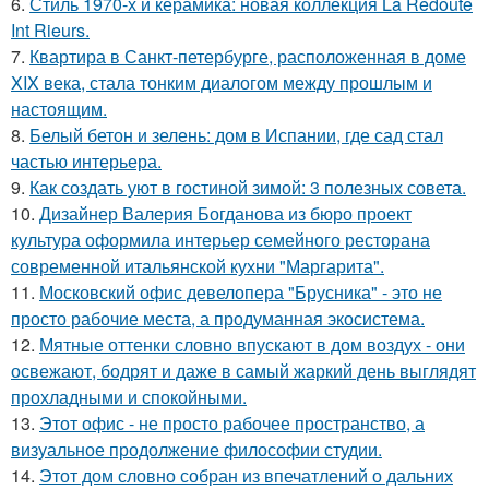
6.
Стиль 1970-х и керамика: новая коллекция La Redoute
Int Rieurs.
7.
Квартира в Санкт-петербурге, расположенная в доме
XIX века, стала тонким диалогом между прошлым и
настоящим.
8.
Белый бетон и зелень: дом в Испании, где сад стал
частью интерьера.
9.
Как создать уют в гостиной зимой: 3 полезных совета.
10.
Дизайнер Валерия Богданова из бюро проект
культура оформила интерьер семейного ресторана
современной итальянской кухни "Маргарита".
11.
Московский офис девелопера "Брусника" - это не
просто рабочие места, а продуманная экосистема.
12.
Мятные оттенки словно впускают в дом воздух - они
освежают, бодрят и даже в самый жаркий день выглядят
прохладными и спокойными.
13.
Этот офис - не просто рабочее пространство, а
визуальное продолжение философии студии.
14.
Этот дом словно собран из впечатлений о дальних