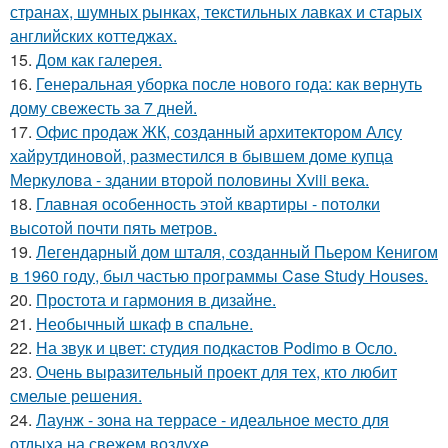
странах, шумных рынках, текстильных лавках и старых
английских коттеджах.
15.
Дом как галерея.
16.
Генеральная уборка после нового года: как вернуть
дому свежесть за 7 дней.
17.
Офис продаж ЖК, созданный архитектором Алсу
хайрутдиновой, разместился в бывшем доме купца
Меркулова - здании второй половины Xviii века.
18.
Главная особенность этой квартиры - потолки
высотой почти пять метров.
19.
Легендарный дом шталя, созданный Пьером Кенигом
в 1960 году, был частью программы Case Study Houses.
20.
Простота и гармония в дизайне.
21.
Необычный шкаф в спальне.
22.
На звук и цвет: студия подкастов Podimo в Осло.
23.
Очень выразительный проект для тех, кто любит
смелые решения.
24.
Лаунж - зона на террасе - идеальное место для
отдыха на свежем воздухе.