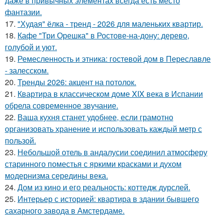
даже в привычных элементах всегда есть место
фантазии.
17.
"Худая" ёлка - тренд - 2026 для маленьких квартир.
18.
Кафе "Три Орешка" в Ростове-на-дону: дерево,
голубой и уют.
19.
Ремесленность и этника: гостевой дом в Переславле
- залесском.
20.
Тренды 2026: акцент на потолок.
21.
Квартира в классическом доме XIX века в Испании
обрела современное звучание.
22.
Ваша кухня станет удобнее, если грамотно
организовать хранение и использовать каждый метр с
пользой.
23.
Небольшой отель в андалусии соединил атмосферу
старинного поместья с яркими красками и духом
модернизма середины века.
24.
Дом из кино и его реальность: коттедж дурслей.
25.
Интерьер с историей: квартира в здании бывшего
сахарного завода в Амстердаме.