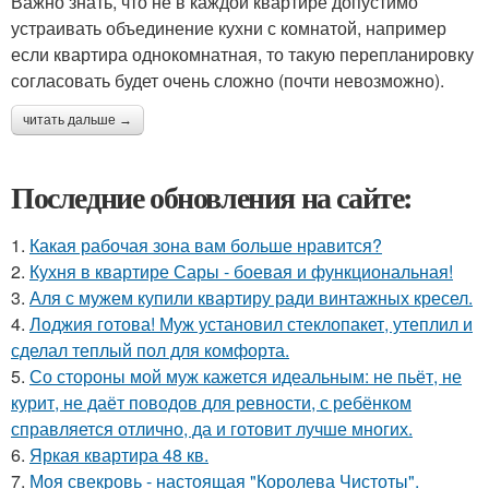
Важно знать, что не в каждой квартире допустимо
устраивать объединение кухни с комнатой, например
если квартира однокомнатная, то такую перепланировку
согласовать будет очень сложно (почти невозможно).
читать дальше →
Последние обновления на сайте:
1.
Какая рабочая зона вам больше нравится?
2.
Кухня в квартире Сары - боевая и функциональная!
3.
Аля с мужем купили квартиру ради винтажных кресел.
4.
Лоджия готова! Муж установил стеклопакет, утеплил и
сделал теплый пол для комфорта.
5.
Со стороны мой муж кажется идеальным: не пьёт, не
курит, не даёт поводов для ревности, с ребёнком
справляется отлично, да и готовит лучше многих.
6.
Яркая квартира 48 кв.
7.
Моя свекровь - настоящая "Королева Чистоты".