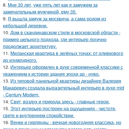
8.
Мне 30 лет, уже пять лет как я замужем за
замечательным мужчиной, ему 35.
9.
Я вышла замуж за москвича, а сама родом из
небольшой деревни.
10.
Дом в скандинавском стиле в московской области -
пример цельного подхода, где интерьер логично
продолжает архитектуру.
11.
Миланская квартира в зелёных тонах: от оливкового
до изумрудного.
12.
Интерьер оформлен в духе современной классики с
уважением к истории здания эпохи ар - нуво.
13.
Из типовой панельной квартиры дизайнер Валерия
Макаревич создала выразительный интерьер в духе mid
- Century Modern.
14.
Свет, воздух и природа здесь - главные герои.
15.
Этот интерьер построен на ощущениях - чистоте,
свете и внутреннем спокойствии.
16.
Венки и гирлянды - вечная новогодняя классика, но