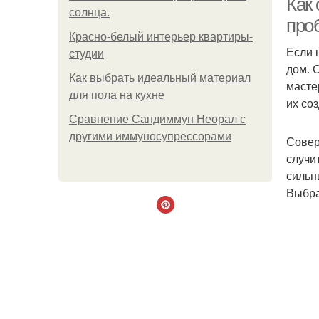
Как
солнца.
про
Красно-белый интерьер квартиры-
Если 
студии
дом. 
Как выбрать идеальный материал
масте
для пола на кухне
их со
Сравнение Сандиммун Неорал с
другими иммуносупрессорами
Совер
случи
сильн
Выбра