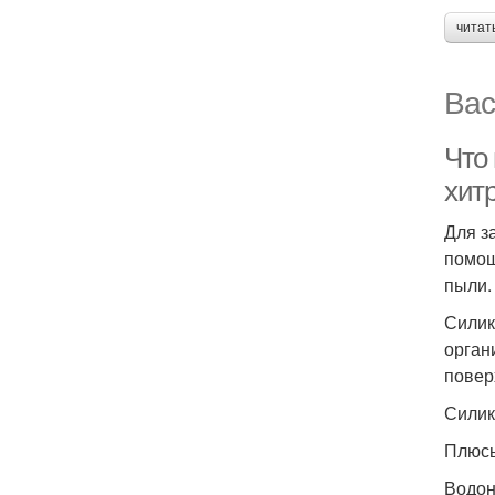
читат
Вас
Что 
хит
Для з
помощ
пыли.
Силик
орган
повер
Силик
Плюсы
Водон