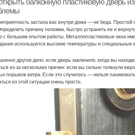
 открыть балконную пластиковую дверь и
блемы
неприятность застала вас внутри дома — не беда. Просто
Определить причину поломки, быстро устранить ее и верну
р с большим опытом работы. Металлопластиковые окна им
здания используются высокие температуры и специальные
шенно другое дело, если дверь заклинило, когда вы находи
ться из-за нескольких причин: если вы сильно толкнули евро
ых порывов ветра. Если это случилось — нельзя паниковать
ться из этой ситуации очень просто.