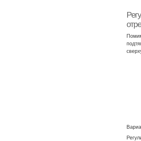
Рег
отре
Помим
подтя
сверх
Вариа
Регул