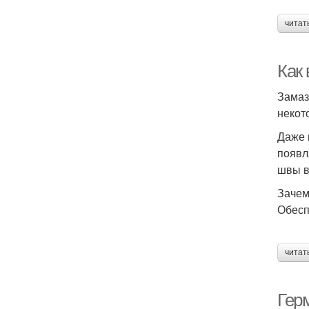
читат
Как
Замаз
некот
Даже 
появл
швы в
Зачем
Обесп
читат
Гер