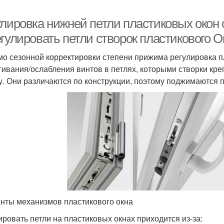
улировка нижней петли пластиковых окон 
гулировать петли створок пластикового О
о сезонной корректировки степени прижима регулировка пл
гивания/ослабления винтов в петлях, которыми створки креп
у. Они различаются по конструкции, поэтому поджимаются 
нты механизмов пластикового окна
ировать петли на пластиковых окнах приходится из-за: