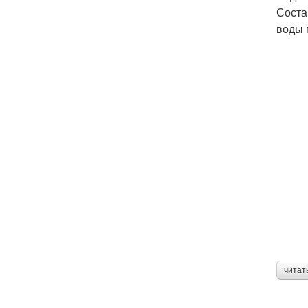
Соста
воды 
читат