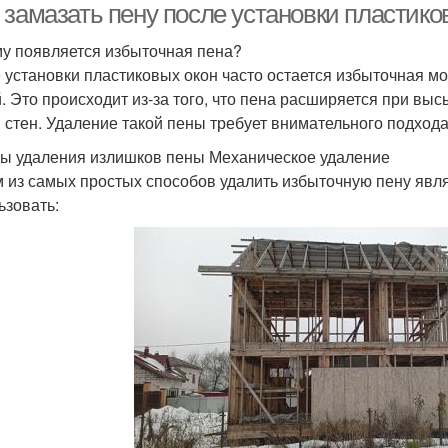
 замазать пену после установки пластико
у появляется избыточная пена?
 установки пластиковых окон часто остается избыточная м
. Это происходит из-за того, что пена расширяется при вы
и стен. Удаление такой пены требует внимательного подхода
ы удаления излишков пены Механическое удаление
 из самых простых способов удалить избыточную пену явля
ьзовать: