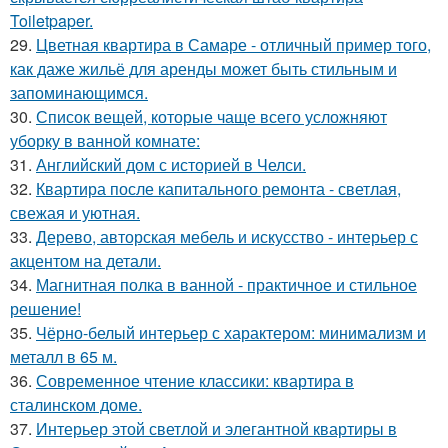
Toiletpaper.
29.
Цветная квартира в Самаре - отличный пример того,
как даже жильё для аренды может быть стильным и
запоминающимся.
30.
Список вещей, которые чаще всего усложняют
уборку в ванной комнате:
31.
Английский дом с историей в Челси.
32.
Квартира после капитального ремонта - светлая,
свежая и уютная.
33.
Дерево, авторская мебель и искусство - интерьер с
акцентом на детали.
34.
Магнитная полка в ванной - практичное и стильное
решение!
35.
Чёрно-белый интерьер с характером: минимализм и
металл в 65 м.
36.
Современное чтение классики: квартира в
сталинском доме.
37.
Интерьер этой светлой и элегантной квартиры в