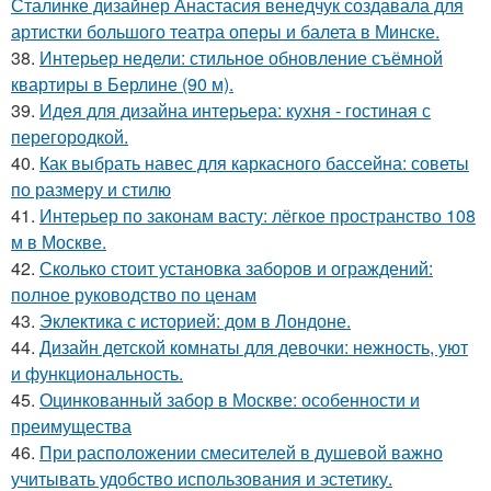
Сталинке дизайнер Анастасия венедчук создавала для
артистки большого театра оперы и балета в Минске.
38.
Интерьер недели: стильное обновление съёмной
квартиры в Берлине (90 м).
39.
Идея для дизайна интерьера: кухня - гостиная с
перегородкой.
40.
Как выбрать навес для каркасного бассейна: советы
по размеру и стилю
41.
Интерьер по законам васту: лёгкое пространство 108
м в Москве.
42.
Сколько стоит установка заборов и ограждений:
полное руководство по ценам
43.
Эклектика с историей: дом в Лондоне.
44.
Дизайн детской комнаты для девочки: нежность, уют
и функциональность.
45.
Оцинкованный забор в Москве: особенности и
преимущества
46.
При расположении смесителей в душевой важно
учитывать удобство использования и эстетику.