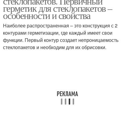
стеклопакетов. Первичный
герметик для стеклопакетов –
особенности и свойства
Герметик для
Наиболее распространенная – это конструкция с 2
вторичной
Вторичные герметики
контурами герметизации, где каждый имеет свои
герметизации
функции. Первый контур создает непроницаемость
стеклопакетов и необходим для их обрисовки.
Полисульфидные
Тиоколовый герметик
герметики
Герметик в
Герметик для установки
строительстве
Герметики для окон