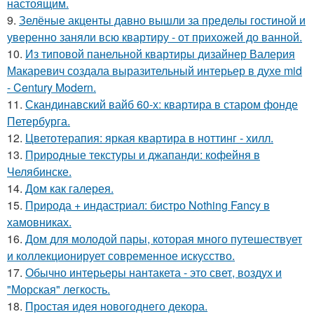
настоящим.
9.
Зелёные акценты давно вышли за пределы гостиной и
уверенно заняли всю квартиру - от прихожей до ванной.
10.
Из типовой панельной квартиры дизайнер Валерия
Макаревич создала выразительный интерьер в духе mid
- Century Modern.
11.
Скандинавский вайб 60-х: квартира в старом фонде
Петербурга.
12.
Цветотерапия: яркая квартира в ноттинг - хилл.
13.
Природные текстуры и джапанди: кофейня в
Челябинске.
14.
Дом как галерея.
15.
Природа + индастриал: бистро Nothing Fancy в
хамовниках.
16.
Дом для молодой пары, которая много путешествует
и коллекционирует современное искусство.
17.
Обычно интерьеры нантакета - это свет, воздух и
"Морская" легкость.
18.
Простая идея новогоднего декора.