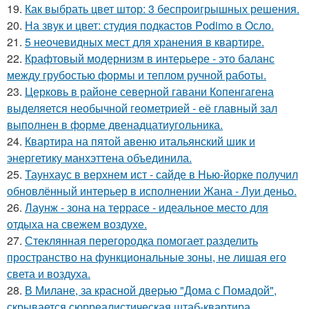
19.
Как выбрать цвет штор: 3 беспроигрышных решения.
20.
На звук и цвет: студия подкастов Podimo в Осло.
21.
5 неочевидных мест для хранения в квартире.
22.
Крафтовый модернизм в интерьере - это баланс
между грубостью формы и теплом ручной работы.
23.
Церковь в районе северной гавани Копенгагена
выделяется необычной геометрией - её главный зал
выполнен в форме двенадцатиугольника.
24.
Квартира на пятой авеню итальянский шик и
энергетику манхэттена объединила.
25.
Таунхаус в верхнем ист - сайде в Нью-йорке получил
обновлённый интерьер в исполнении Жана - Луи деньо.
26.
Лаунж - зона на террасе - идеальное место для
отдыха на свежем воздухе.
27.
Стеклянная перегородка помогает разделить
пространство на функциональные зоны, не лишая его
света и воздуха.
28.
В Милане, за красной дверью "Дома с Помадой",
скрывается сюрреалистическая штаб-квартира