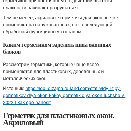
герметиков при постоянном воздействии высокой
влажности начинают разрушаться.
Тем не менее, акриловые герметики для окон все же
применяют на наружных швах, но с последующей
обработкой фунгицидным составом.
Каким герметиком заделать швы оконных
блоков
Рассмотрим герметики, которые чаще всего
применяются для пластиковых, деревянных и
металлических окон.
Источник:
https://idei-dizajna.ru-land.com/stati/vidy-i-tipy-
germetikov-dlya-okon-kakoy-germetik-dlya-okon-luchshe-v-
2022-i-kak-ego-nanosit
Герметик для пластиковых окон.
Акриловый