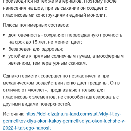
производится из тех же материалов. Поэтому после
нанесения на шов, при высыхании он создает с
пластиковыми конструкциями единый монолит.
Плюсы полимерных составов:
долговечность - сохраняет первозданную прочность
на срок до 15 лет, не меняет цвет;
безвреден для здоровья;
устойчив к прямым солнечным лучам, атмосферным
явлениям, температурным скачкам.
Однако герметик совершенно неэластичен и при
механическом воздействии легко дает трещины. Он в
отличие от «коллег», предназначен только для
пластиковых элементов, не способен адгезировать с
другими видами поверхностей.
Источник:
https://idei-dizajna.ru-land.com/stati/vidy-i-tipy-
germetikov-dlya-okon-kakoy-germetik-dlya-okon-luchshe-v-
2022-i-kak-ego-nanosit