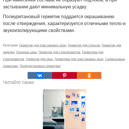
застывании дают минимальную усадку.
Полиуретановый герметик поддается окрашиванию
после отверждения, характеризуется отличными тепло-и
звукоизолирующими свойствами.
Категории:
Герметик для пластиковых окон
,
Герметик для откосов
,
Герметик для
заделки
,
Оконные швы
,
Герметик для стеклопакетов
,
Герметики для
стеклопакетов
,
Герметик для окон
,
Герметики для пластиковых окон
,
Силиконовые
герметики
,
Полиуретановые герметики
Читайте также