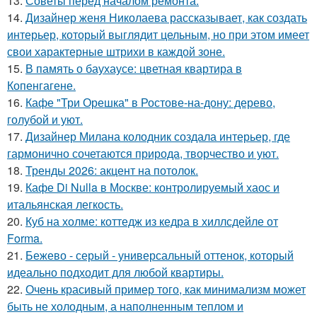
13.
Советы перед началом ремонта.
14.
Дизайнер женя Николаева рассказывает, как создать
интерьер, который выглядит цельным, но при этом имеет
свои характерные штрихи в каждой зоне.
15.
В память о баухаусе: цветная квартира в
Копенгагене.
16.
Кафе "Три Орешка" в Ростове-на-дону: дерево,
голубой и уют.
17.
Дизайнер Милана колодник создала интерьер, где
гармонично сочетаются природа, творчество и уют.
18.
Тренды 2026: акцент на потолок.
19.
Кафе Di Nulla в Москве: контролируемый хаос и
итальянская легкость.
20.
Куб на холме: коттедж из кедра в хиллсдейле от
Forma.
21.
Бежево - серый - универсальный оттенок, который
идеально подходит для любой квартиры.
22.
Очень красивый пример того, как минимализм может
быть не холодным, а наполненным теплом и