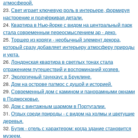
атмосферой.
23.
Свет играет ключевую роль в интерьере, формируя
настроение и подчёркивая детали.
24.
Квартира в Нью-йорке с видом на центральный парк
стала современным переосмыслением ар - деко.
25.
Торшер из коряги - необычный элемент декора,
который сразу добавляет интерьеру атмосферу природы
и уюта.
26.
Лондонская квартира в светлых тонах стала
отражением путешествий и воспоминаний хозяев.
27.
Экологичный таунхаус в Бруклине.
28.
Дом на острове патмос с душой и историей.
29.
Современный дом с камином и панорамными окнами
в Подмосковье.
30.
Дом с винтажным шармом в Португалии.
31.
Отдых среди природы - с видом на холмы и цветущие
деревья.
32.
Бутик - отель с характером: когда здание становится
музеем.