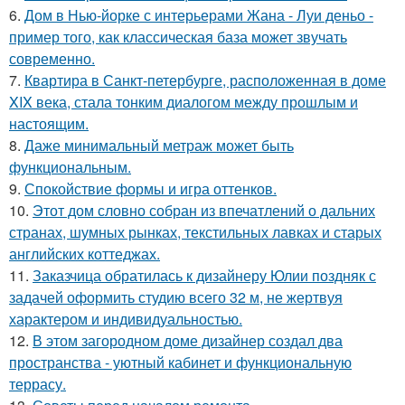
6.
Дом в Нью-йорке с интерьерами Жана - Луи деньо -
пример того, как классическая база может звучать
современно.
7.
Квартира в Санкт-петербурге, расположенная в доме
XIX века, стала тонким диалогом между прошлым и
настоящим.
8.
Даже минимальный метраж может быть
функциональным.
9.
Спокойствие формы и игра оттенков.
10.
Этот дом словно собран из впечатлений о дальних
странах, шумных рынках, текстильных лавках и старых
английских коттеджах.
11.
Заказчица обратилась к дизайнеру Юлии поздняк с
задачей оформить студию всего 32 м, не жертвуя
характером и индивидуальностью.
12.
В этом загородном доме дизайнер создал два
пространства - уютный кабинет и функциональную
террасу.