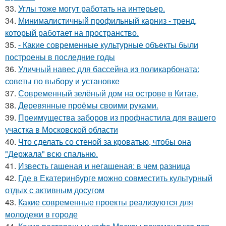
33.
Углы тоже могут работать на интерьер.
34.
Минималистичный профильный карниз - тренд,
который работает на пространство.
35.
- Какие современные культурные объекты были
построены в последние годы
36.
Уличный навес для бассейна из поликарбоната:
советы по выбору и установке
37.
Современный зелёный дом на острове в Китае.
38.
Деревянные проёмы своими руками.
39.
Преимущества заборов из профнастила для вашего
участка в Московской области
40.
Что сделать со стеной за кроватью, чтобы она
"Держала" всю спальню.
41.
Известь гашеная и негашеная: в чем разница
42.
Где в Екатеринбурге можно совместить культурный
отдых с активным досугом
43.
Какие современные проекты реализуются для
молодежи в городе