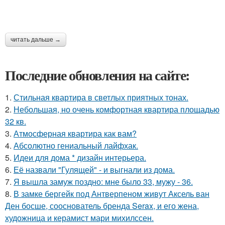
читать дальше →
Последние обновления на сайте:
1.
Стильная квартира в светлых приятных тонах.
2.
Небольшая, но очень комфортная квартира площадью
32 кв.
3.
Атмосферная квартира как вам?
4.
Абсолютно гениальный лайфхак.
5.
Идеи для дома * дизайн интерьера.
6.
Её назвали "Гулящей" - и выгнали из дома.
7.
Я вышла замуж поздно: мне было 33, мужу - 36.
8.
В замке бергейк под Антверпеном живут Аксель ван
Ден босше, сооснователь бренда Serax, и его жена,
художница и керамист мари михилссен.