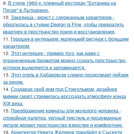
9.
В стиле 1960-х: пляжный ресторан "Ботаника на
Песке" в Лыткарино.
10.
Заказчица - юрист с сдержанным характером -
обратилась в студию Design is Fine, чтобы превратить
квартиру в пространство покоя и восстановления.
11.
Горошек в интерьере: маленький рисунок с большим
характером.
12.
Этот интерьер - пример того, как даже с
ограниченным бюджетом можно создать пространство,
которое выделяется и запоминается.
13.
Этот отель в Хабаровске словно продолжает пейзаж
за окном.
14.
Создавая свой дом под Стокгольмом, дизайнер
мимми смарт стремилась воссоздать атмосферу конца
XIX века.
15.
Преображение комнаты для молодого человека -
спокойная палитра, уютный текстиль и продуманные
детали делают пространство взрослее и комфортнее.
16.
Архитектор Никита Жиляков приобрёл в Сысерти