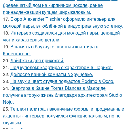
бревенчатый дом на кирпичном цоколе, ранее
принадлежавший купцам ширыкаловым.
17.
Бюро Alexander Tischler оформило интерьер для
молодой пары, влюблённой в индустриальную эстетику.
18.
Интерьер создавался для молодой пары, ценящей
уют и характерные детали.
19.
В память о баухаусе: цветная квартира в
Копенгагене.
20.
Лайфхаки для прихожей.
21.
Под куполом: квартира с характером в Париже.
22.
До/после ванной комнаты в хрущёвке.
23.
На звук и цвет: студия подкастов Podimo в Осло.
24.
Квартира в башне Torres Blancas в Мадриде
получила вторую жизнь благодаря архитекторам Studio
Noju.
25.
Теплая палитра, лаконичные формы и продуманные
акценты - интерьер получился функциональным, но не
скучным.