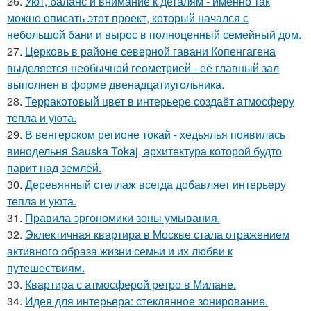
26.
Уют, баланс и внимание к деталям - именно так
можно описать этот проект, который начался с
небольшой бани и вырос в полноценный семейный дом.
27.
Церковь в районе северной гавани Копенгагена
выделяется необычной геометрией - её главный зал
выполнен в форме двенадцатиугольника.
28.
Терракотовый цвет в интерьере создаёт атмосферу
тепла и уюта.
29.
В венгерском регионе токай - хедьялья появилась
винодельня Sauska Tokaj, архитектура которой будто
парит над землёй.
30.
Деревянный стеллаж всегда добавляет интерьеру
тепла и уюта.
31.
Правила эргономики зоны умывания.
32.
Эклектичная квартира в Москве стала отражением
активного образа жизни семьи и их любви к
путешествиям.
33.
Квартира с атмосферой ретро в Милане.
34.
Идея для интерьера: стеклянное зонирование.