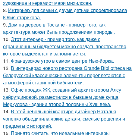
художница и керамист мари михилссен.
8.
Интерьер для семьи с двумя детьми спроектировала
Юлия старикова.
9.
Дом на дереве в Тоскане - пример того, как
архитектура может быть продолжением природы.
10.
Этот интерьер - пример того, как даже с
ограниченным бюджетом можно создать пространство,
которое выделяется и запоминается.
11.
Французское утро в самом центре Нью-йорка.
12.
В интерьерах нового ресторана Grande Bibliotheca на
белорусской классические элементы переплетаются с
атмосферой старинной библиотеки.
13.
Офис продаж ЖК, созданный архитектором Алсу
хайрутдиновой, разместился в бывшем доме купца
Меркулова - здании второй половины Xviii века.
14.
В этой небольшой квартире дизайнер Наталья
чопенко объединила яркие детали, смелые решения и
предметы с историей.
15.
Принято считать, что идеальные интерьеры