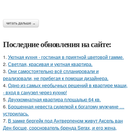
читать дальше →
Последние обновления на сайте:
1.
Уютная кухня - гостиная в приятной цветовой гамме.
2.
Светлая, красивая и уютная квартира.
3.
Они самостоятельно всё спланировали и
реализовали, не прибегая к помощи дизайнера.
4.
Одно из самых необычных решений в квартире маши,
- вход в санузел через кухню!
5.
Двухкомнатная квартира площадью 64 кв.
6.
Брошенная невеста сиделкой к богатому мужчине …
устроилась.
7.
В замке бергейк под Антверпеном живут Аксель ван
Ден босше, сооснователь бренда Serax, и его жена,