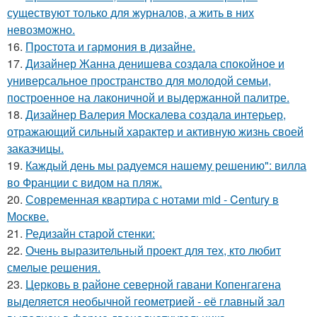
существуют только для журналов, а жить в них
невозможно.
16.
Простота и гармония в дизайне.
17.
Дизайнер Жанна денишева создала спокойное и
универсальное пространство для молодой семьи,
построенное на лаконичной и выдержанной палитре.
18.
Дизайнер Валерия Москалева создала интерьер,
отражающий сильный характер и активную жизнь своей
заказчицы.
19.
Каждый день мы радуемся нашему решению": вилла
во Франции с видом на пляж.
20.
Современная квартира с нотами mid - Century в
Москве.
21.
Редизайн старой стенки:
22.
Очень выразительный проект для тех, кто любит
смелые решения.
23.
Церковь в районе северной гавани Копенгагена
выделяется необычной геометрией - её главный зал