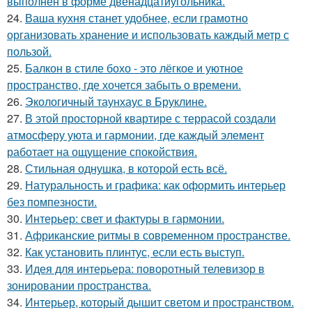
выполнен в форме двенадцатиугольника.
24.
Ваша кухня станет удобнее, если грамотно
организовать хранение и использовать каждый метр с
пользой.
25.
Балкон в стиле бохо - это лёгкое и уютное
пространство, где хочется забыть о времени.
26.
Экологичный таунхаус в Бруклине.
27.
В этой просторной квартире с террасой создали
атмосферу уюта и гармонии, где каждый элемент
работает на ощущение спокойствия.
28.
Стильная однушка, в которой есть всё.
29.
Натуральность и графика: как оформить интерьер
без помпезности.
30.
Интерьер: свет и фактуры в гармонии.
31.
Африканские ритмы в современном пространстве.
32.
Как установить плинтус, если есть выступ.
33.
Идея для интерьера: поворотный телевизор в
зонировании пространства.
34.
Интерьер, который дышит светом и пространством.