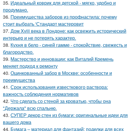
35.
Идеальный коврик для детской - мягко, удобно и
продумано.
36.
Преимущества заборов из профнастила: почему
стоит выбрать 'Стандарт мастеровит
37.
Дом Xviii века в Лондоне: как освежить исторический
интерьер и не потерять характер.
38.
Кухня в бело - синей гамме - спокойствие, свежесть и
благородство.
39.
Мастерство и инновации: как Виталий Кремень
меняет подход к ремонту
40.
Оцинкованный забор в Москве: особенности и
преимущества
41.
Срок использования известкового раствора:
важность соблюдения нормативов
42.
Что сделать со стеной за кроватью, чтобы она
"Держала" всю спальню.
43.
СУПЕР декор стен из бумаги: оригинальные идеи для
вашего дома
44.
Бумага – материал для фантазий: поделки для всех