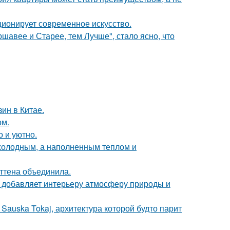
ционирует современное искусство.
ршавее и Старее, тем Лучше", стало ясно, что
ин в Китае.
ом.
о и уютно.
 холодным, а наполненным теплом и
эттена объединила.
у добавляет интерьеру атмосферу природы и
Sauska Tokaj, архитектура которой будто парит