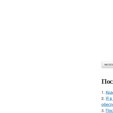
читат
Пос
1.
Кра
2.
Я в
обесп
3.
Пос