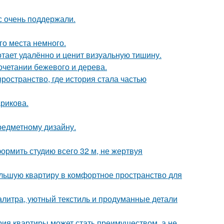
с очень поддержали.
го места немного.
тает удалённо и ценит визуальную тишину.
очетании бежевого и дерева.
пространство, где история стала частью
рикова.
предметному дизайну.
ормить студию всего 32 м, не жертвуя
ольшую квартиру в комфортное пространство для
алитра, уютный текстиль и продуманные детали
рия квартиры может стать преимуществом, а не