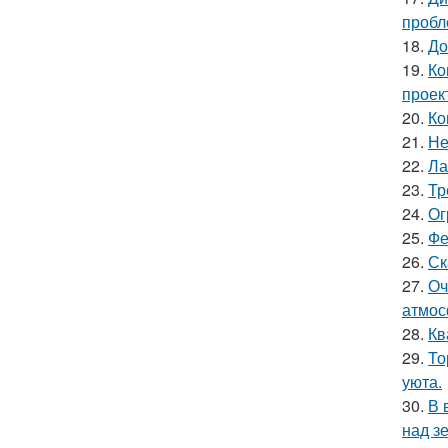
пробл
18.
До
19.
Ко
проек
20.
Ко
21.
Не
22.
Ла
23.
Тр
24.
Ог
25.
Фе
26.
Ск
27.
Оч
атмос
28.
Кв
29.
То
уюта.
30.
В 
над з