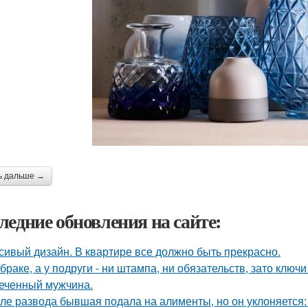
ь дальше →
ледние обновления на сайте:
сивый дизайн. В квартире все должно быть прекрасно.
 браке, а у подруги - ни штампа, ни обязательств, зато ключ
еченный мужчина.
ле развода бывшая подала на алименты, но он уклоняется: 