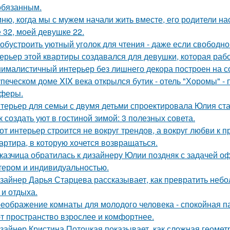
обязанным.
ню, когда мы с мужем начали жить вместе, его родители на
 32, моей девушке 22.
 обустроить уютный уголок для чтения - даже если свободно
ерьер этой квартиры создавался для девушки, которая рабо
ималистичный интерьер без лишнего декора построен на с
упеческом доме XIX века открылся бутик - отель "Хоромы" - 
феры.
терьер для семьи с двумя детьми спроектировала Юлия ста
к создать уют в гостиной зимой: 3 полезных совета.
от интерьер строится не вокруг трендов, а вокруг любви к 
артира, в которую хочется возвращаться.
казчица обратилась к дизайнеру Юлии поздняк с задачей оф
тером и индивидуальностью.
зайнер Дарья Старцева рассказывает, как превратить неб
 и отдыха.
еображение комнаты для молодого человека - спокойная п
т пространство взрослее и комфортнее.
зайнер Кристина Потоцкая показывает, как сложная геомет