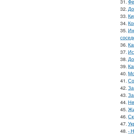
31.
Фе
32.
До
33.
Ки
34.
Ко
35.
Ин
сосед
36.
Ка
37.
Ис
38.
До
39.
Ка
40.
Мо
41.
Со
42.
За
43.
За
44.
He
45.
Жи
46.
Ск
47.
Ук
48.
- 