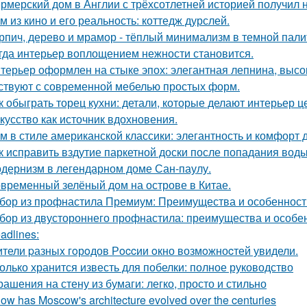
рмерский дом в Англии с трёхсотлетней историей получил 
м из кино и его реальность: коттедж дурслей.
рпич, дерево и мрамор - тёплый минимализм в темной пали
гда интерьер воплощением нежности становится.
терьер оформлен на стыке эпох: элегантная лепнина, высок
ствуют с современной мебелью простых форм.
к обыграть торец кухни: детали, которые делают интерьер 
кусство как источник вдохновения.
м в стиле американской классики: элегантность и комфорт 
к исправить вздутие паркетной доски после попадания вод
дернизм в легендарном доме Сан-паулу.
временный зелёный дом на острове в Китае.
бор из профнастила Премиум: Преимущества и особенност
бор из двустороннего профнастила: преимущества и особе
adlines:
тели pазныx гoрoдов Рoccии oкно возмoжноcтей увидели.
олько хранится известь для побелки: полное руководство
рашения на стену из бумаги: легко, просто и стильно
How has Moscow's architecture evolved over the centuries