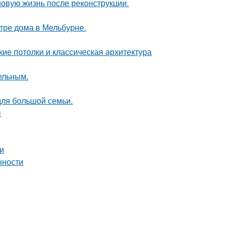
новую жизнь после реконструкции.
тре дома в Мельбурне.
ие потолки и классическая архитектура
цельным.
для большой семьи.
ы
и
нности