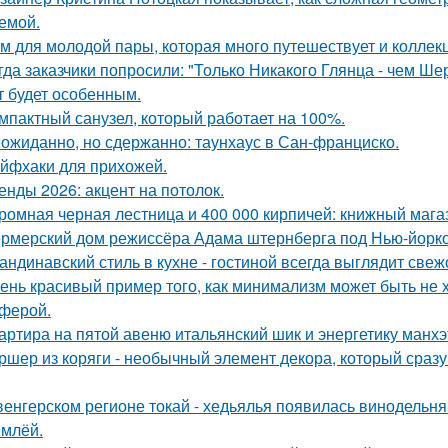
емой.
м для молодой пары, которая много путешествует и коллек
гда заказчики попросили: "Только Никакого Глянца - чем Ше
т будет особенным.
мпактный санузел, который работает на 100%.
ожиданно, но сдержанно: таунхаус в Сан-франциско.
йфхаки для прихожей.
енды 2026: акцент на потолок.
ромная черная лестница и 400 000 кирпичей: книжный магаз
рмерский дом режиссёра Адама штернберга под Нью-йорк
андинавский стиль в кухне - гостиной всегда выглядит свеж
ень красивый пример того, как минимализм может быть не
ферой.
артира на пятой авеню итальянский шик и энергетику манх
ршер из коряги - необычный элемент декора, который сраз
венгерском регионе токай - хедьялья появилась винодельня 
емлёй.