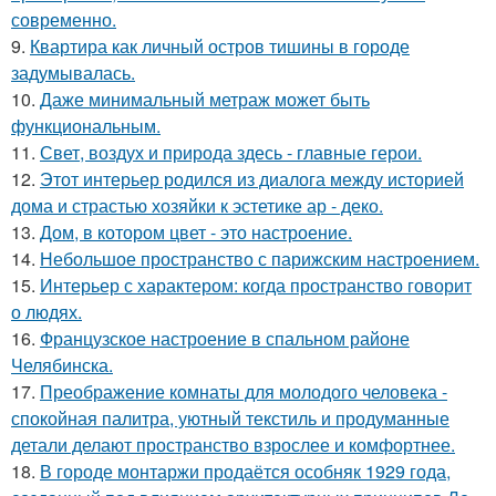
современно.
9.
Квартира как личный остров тишины в городе
задумывалась.
10.
Даже минимальный метраж может быть
функциональным.
11.
Свет, воздух и природа здесь - главные герои.
12.
Этот интерьер родился из диалога между историей
дома и страстью хозяйки к эстетике ар - деко.
13.
Дом, в котором цвет - это настроение.
14.
Небольшое пространство с парижским настроением.
15.
Интерьер с характером: когда пространство говорит
о людях.
16.
Французское настроение в спальном районе
Челябинска.
17.
Преображение комнаты для молодого человека -
спокойная палитра, уютный текстиль и продуманные
детали делают пространство взрослее и комфортнее.
18.
В городе монтаржи продаётся особняк 1929 года,