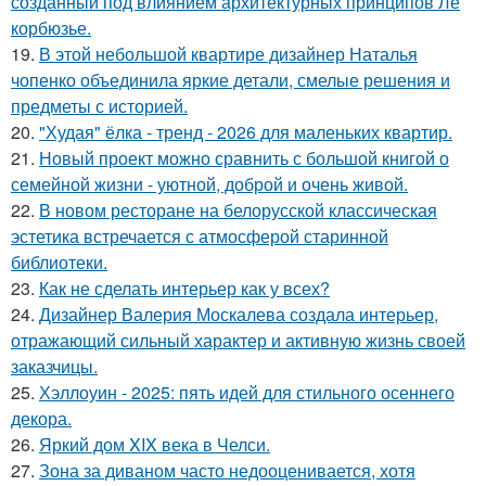
созданный под влиянием архитектурных принципов Ле
корбюзье.
19.
В этой небольшой квартире дизайнер Наталья
чопенко объединила яркие детали, смелые решения и
предметы с историей.
20.
"Худая" ёлка - тренд - 2026 для маленьких квартир.
21.
Новый проект можно сравнить с большой книгой о
семейной жизни - уютной, доброй и очень живой.
22.
В новом ресторане на белорусской классическая
эстетика встречается с атмосферой старинной
библиотеки.
23.
Как не сделать интерьер как у всех?
24.
Дизайнер Валерия Москалева создала интерьер,
отражающий сильный характер и активную жизнь своей
заказчицы.
25.
Хэллоуин - 2025: пять идей для стильного осеннего
декора.
26.
Яркий дом XIX века в Челси.
27.
Зона за диваном часто недооценивается, хотя