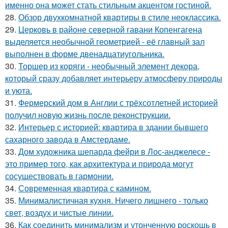
именно она может стать стильным акцентом гостиной.
28.
Обзор двухкомнатной квартиры в стиле неоклассика.
29.
Церковь в районе северной гавани Копенгагена
выделяется необычной геометрией - её главный зал
выполнен в форме двенадцатиугольника.
30.
Торшер из коряги - необычный элемент декора,
который сразу добавляет интерьеру атмосферу природы
и уюта.
31.
Фермерский дом в Англии с трёхсотлетней историей
получил новую жизнь после реконструкции.
32.
Интерьер с историей: квартира в здании бывшего
сахарного завода в Амстердаме.
33.
Дом художника шепарда фейри в Лос-анджелесе -
это пример того, как архитектура и природа могут
сосуществовать в гармонии.
34.
Современная квартира с камином.
35.
Минималистичная кухня. Ничего лишнего - только
свет, воздух и чистые линии.
36.
Как соединить минимализм и утонченную роскошь в