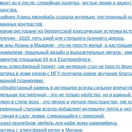
монт до и после: спокойная палитра, чистые линии и акцен
ранства.
зайнер Алина джонфаба создала интерьер, построенный на
манных контрастов.
новом ресторане на белорусской классическая эстетика вст
ллоуин - 2025: пять идей для стильного осеннего декора.
м аны Араны в Мадриде - это не просто жильё, а настояща
нимализм, локальный дизайн и выразительные детали - име
аментов площадью 55 м в Екатеринбурге.
ень атмосферный проект, где интерьер стал не просто фон
артира в доме рядом с МГУ получила новое звучание благо
манной планировке.
обработанный камень в интерьере всегда сильное впечатл
дельная постирочная - это не только удобство, но и важны
лкон в стиле бохо - это лёгкое и уютное пространство, где 
ревянный стеллаж всегда добавляет интерьеру тепла и уют
стиная в саду: домик, сливающийся с природой.
хаил хвалебнов: мебель для кафе дома наркомфина.
артира с атмосферой ретро в Милане.