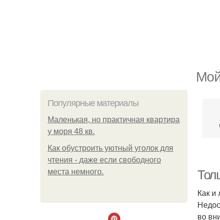
Мой
Популярные материалы
Маленькая, но практичная квартира
у моря 48 кв.
Как обустроить уютный уголок для
чтения - даже если свободного
места немного.
Тол
Как и
Недос
во вн