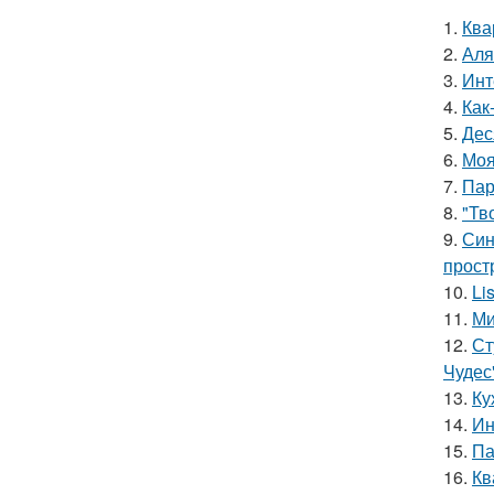
1.
Ква
2.
Аля
3.
Инт
4.
Как
5.
Дес
6.
Моя
7.
Пар
8.
"Тв
9.
Син
прост
10.
Li
11.
Ми
12.
Ст
Чудес
13.
Ку
14.
Ин
15.
Па
16.
Кв