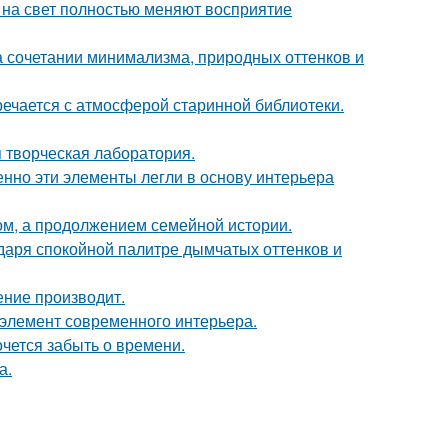
т на свет полностью меняют восприятие
 сочетании минимализма, природных оттенков и
речается с атмосферой старинной библиотеки.
я творческая лаборатория.
нно эти элементы легли в основу интерьера
ом, а продолжением семейной истории.
даря спокойной палитре дымчатых оттенков и
ение производит.
й элемент современного интерьера.
хочется забыть о времени.
а.