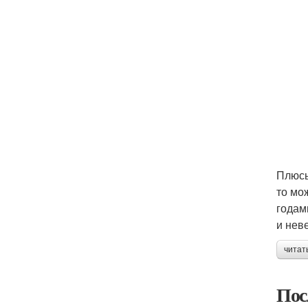
Плюсы
то мо
годам
и нев
читат
Пос