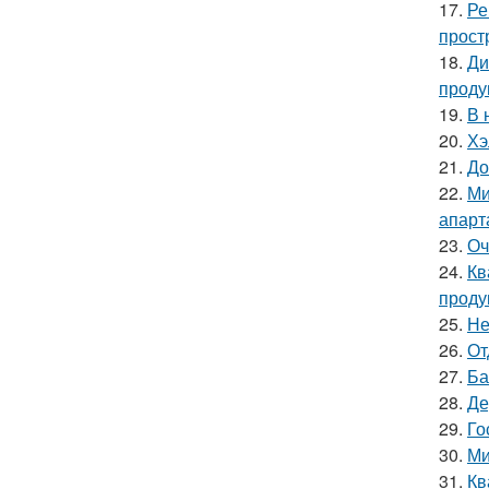
17.
Ре
прост
18.
Ди
проду
19.
В 
20.
Хэ
21.
До
22.
Ми
апарт
23.
Оч
24.
Кв
проду
25.
Не
26.
От
27.
Ба
28.
Де
29.
Го
30.
Ми
31.
Кв