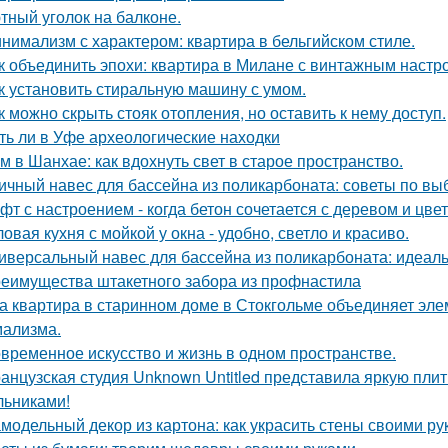
тный уголок на балконе.
нимализм с характером: квартира в бельгийском стиле.
к объединить эпохи: квартира в Милане с винтажным настр
к установить стиральную машину с умом.
к можно скрыть стояк отопления, но оставить к нему доступ.
ть ли в Уфе археологические находки
м в Шанхае: как вдохнуть свет в старое пространство.
ичный навес для бассейна из поликарбоната: советы по вы
фт с настроением - когда бетон сочетается с деревом и цве
ловая кухня с мойкой у окна - удобно, светло и красиво.
иверсальный навес для бассейна из поликарбоната: идеал
еимущества штакетного забора из профнастила
а квартира в старинном доме в Стокгольме объединяет элем
ализма.
временное искусство и жизнь в одном пространстве.
анцузская студия Unknown Untitled представила яркую пли
льниками!
модельный декор из картона: как украсить стены своими ру