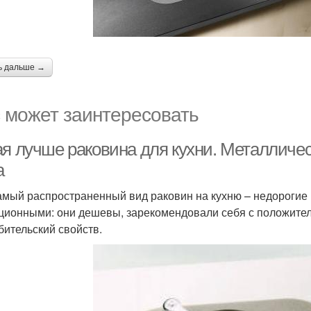
ь дальше →
 может заинтересовать
ая лучше раковина для кухни. Металличес
а
амый распространенный вид раковин на кухню – недорогие 
ционными: они дешевы, зарекомендовали себя с положител
бительский свойств.