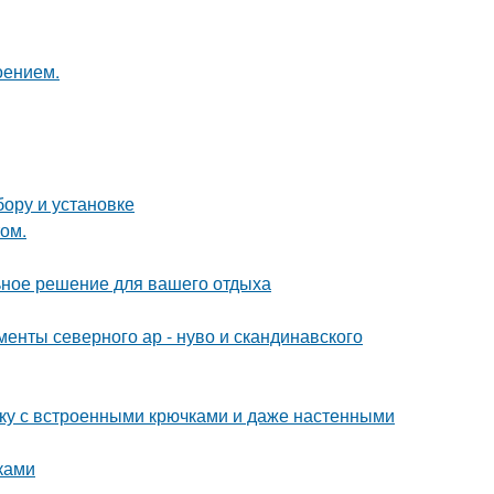
оением.
бору и установке
том.
ьное решение для вашего отдыха
енты северного ар - нуво и скандинавского
тку с встроенными крючками и даже настенными
ками