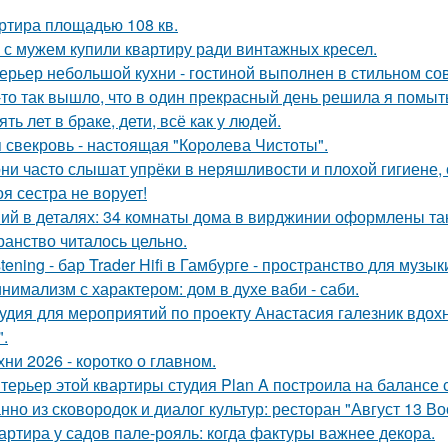
ртира площадью 108 кв.
 с мужем купили квартиру ради винтажных кресел.
ерьер небольшой кухни - гостиной выполнен в стильном со
-то так вышло, что в один прекрасный день решила я помыть
ять лет в браке, дети, всё как у людей.
 свекровь - настоящая "Королева Чистоты".
ни часто слышат упрёки в неряшливости и плохой гигиене, 
оя сестра не ворует!
ий в деталях: 34 комнаты дома в вирджинии оформлены так,
ранство читалось цельно.
stening - бар Trader Hifi в Гамбурге - пространство для музы
нимализм с характером: дом в духе ваби - саби.
удия для мероприятий по проекту Анастасия галезник вдох
".
хни 2026 - коротко о главном.
терьер этой квартиры студия Plan A построила на балансе 
нно из сковородок и диалог культур: ресторан "Август 13 Во
артира у садов пале-рояль: когда фактуры важнее декора.