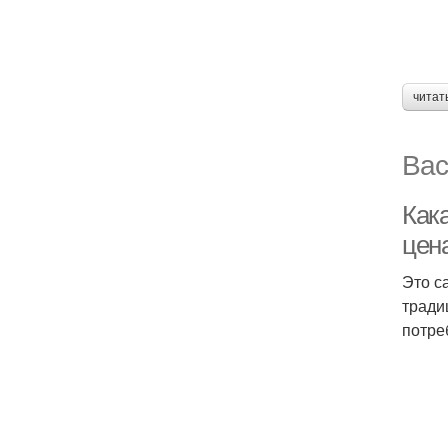
читат
Вас
Как
цен
Это с
тради
потре