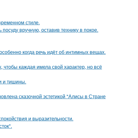
временном стиле.
 посуду вручную, оставив технику в покое.
особенно когда речь идёт об интимных вещах.
 чтобы каждая имела свой характер, но всё
ки и тишины.
новлена сказочной эстетикой "Алисы в Стране
спокойствия и выразительности.
сток".