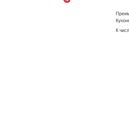
Преи
Кухон
К чис