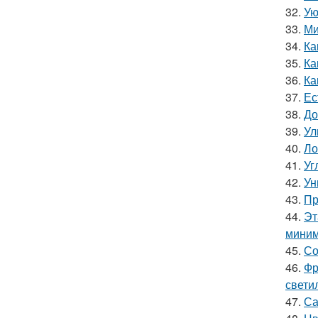
32.
Ую
33.
Ми
34.
Ка
35.
Ка
36.
Ка
37.
Ес
38.
До
39.
Ул
40.
Ло
41.
Уг
42.
Ун
43.
Пр
44.
Эт
миним
45.
Со
46.
Фр
свети
47.
Са