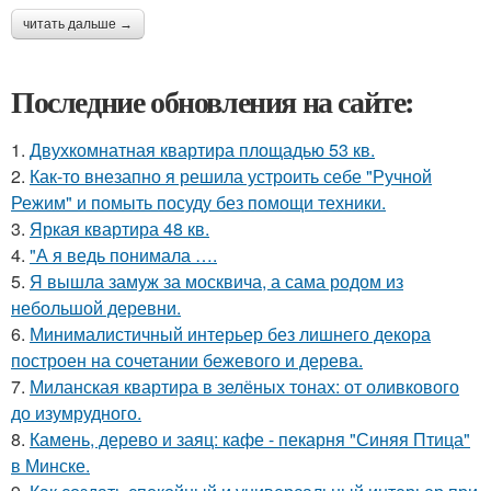
читать дальше →
Последние обновления на сайте:
1.
Двухкомнатная квартира площадью 53 кв.
2.
Как-то внезапно я решила устроить себе "Ручной
Режим" и помыть посуду без помощи техники.
3.
Яркая квартира 48 кв.
4.
"А я ведь понимала ….
5.
Я вышла замуж за москвича, а сама родом из
небольшой деревни.
6.
Минималистичный интерьер без лишнего декора
построен на сочетании бежевого и дерева.
7.
Миланская квартира в зелёных тонах: от оливкового
до изумрудного.
8.
Камень, дерево и заяц: кафе - пекарня "Синяя Птица"
в Минске.