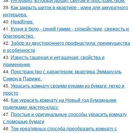
38.
Интерьер, который дышит светом и пространством.
39.
Как закрыть щиток в квартире - идеи для аккуратного
интерьера.
40.
Headlines:
41.
Кухня в бело - синей гамме - спокойствие, свежесть и
благородство.
42.
Забор из двустороннего профнастила: преимущества
и особенности
43.
Известь гашеная и негашеная: свойства и
применение
44.
Пространство с характером: квартира Эммануэль
Симон в Париже.
45.
Украсить комнату своими руками из бумаги: легко и
просто
46.
Как украсить комнату на Новый год бумажными
поделками: мастер-класс
47.
Простые и оригинальные способы украсить комнату
с помощью бумаги
48.
Три креативных способа преобразить комнату с