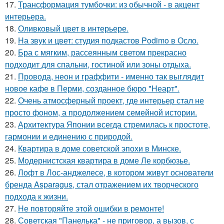
17.
Трансформация тумбочки: из обычной - в акцент
интерьера.
18.
Оливковый цвет в интерьере.
19.
На звук и цвет: студия подкастов Podimo в Осло.
20.
Бра с мягким, рассеянным светом прекрасно
подходит для спальни, гостиной или зоны отдыха.
21.
Провода, неон и граффити - именно так выглядит
новое кафе в Перми, созданное бюро "Неарт".
22.
Очень атмосферный проект, где интерьер стал не
просто фоном, а продолжением семейной истории.
23.
Архитектура Японии всегда стремилась к простоте,
гармонии и единению с природой.
24.
Квартира в доме советской эпохи в Минске.
25.
Модернистская квартира в доме Ле корбюзье.
26.
Лофт в Лос-анджелесе, в котором живут основатели
бренда Asparagus, стал отражением их творческого
подхода к жизни.
27.
Не повторяйте этой ошибки в ремонте!
28.
Советская "Панелька" - не приговор, а вызов, с