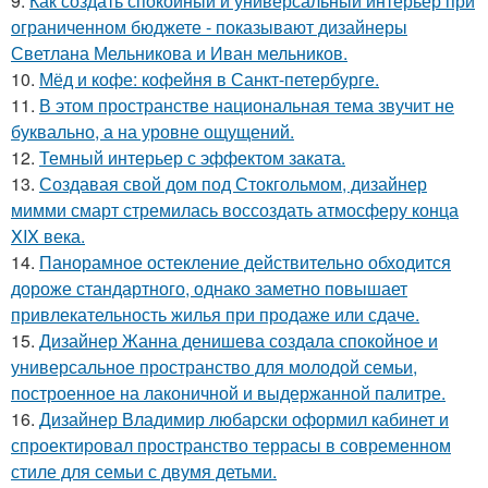
9.
Как создать спокойный и универсальный интерьер при
ограниченном бюджете - показывают дизайнеры
Светлана Мельникова и Иван мельников.
10.
Мёд и кофе: кофейня в Санкт-петербурге.
11.
В этом пространстве национальная тема звучит не
буквально, а на уровне ощущений.
12.
Темный интерьер с эффектом заката.
13.
Создавая свой дом под Стокгольмом, дизайнер
мимми смарт стремилась воссоздать атмосферу конца
XIX века.
14.
Панорамное остекление действительно обходится
дороже стандартного, однако заметно повышает
привлекательность жилья при продаже или сдаче.
15.
Дизайнер Жанна денишева создала спокойное и
универсальное пространство для молодой семьи,
построенное на лаконичной и выдержанной палитре.
16.
Дизайнер Владимир любарски оформил кабинет и
спроектировал пространство террасы в современном
стиле для семьи с двумя детьми.